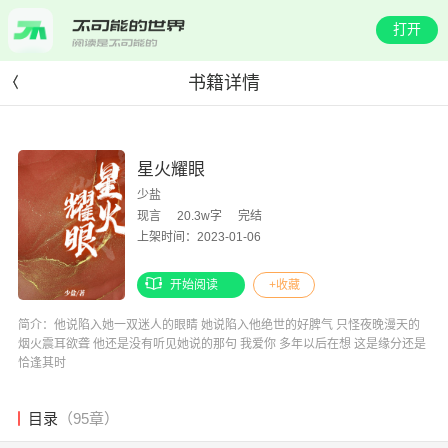
打开
书籍详情
星火耀眼
少盐
现言
20.3w字
完结
上架时间：2023-01-06
开始阅读
+收藏
简介：他说陷入她一双迷人的眼睛 她说陷入他绝世的好脾气 只怪夜晚漫天的
烟火震耳欲聋 他还是没有听见她说的那句 我爱你 多年以后在想 这是缘分还是
恰逢其时
目录
（95章）