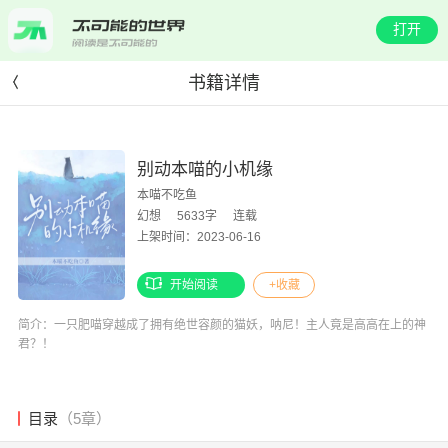
打开
书籍详情
别动本喵的小机缘
本喵不吃鱼
幻想
5633字
连载
上架时间：2023-06-16
开始阅读
+收藏
简介：一只肥喵穿越成了拥有绝世容颜的猫妖，呐尼！主人竟是高高在上的神
君？！
目录
（5章）