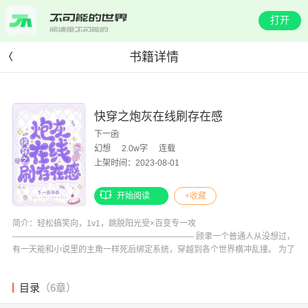
打开
书籍详情
快穿之炮灰在线刷存在感
下一函
幻想
2.0w字
连载
上架时间：2023-08-01
开始阅读
+收藏
简介：轻松搞笑向，1v1，跳脱阳光受×百变专一攻
—————————————————————— 顾聿一个普通人从没想过，
有一天能和小说里的主角一样死后绑定系统，穿越到各个世界横冲乱撞。 为了
回到现实世界，他不得不在各个世界里扮演炮灰刷满存在感，以此完成任务。
第一个世界，以娱乐圈为背景的小说世界，原主是作天作地小鲜肉，成天使一
目录
（6章）
些上不得台面的手段陷害他的对家，即本文男主，未来影帝陈景。 不过没关
系，他顾聿有信心可以扭转剧情，与男主拜把子，刷存在感。 可万万没想到，