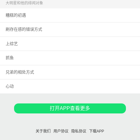
一上来就是这么刺激的画面，一个赤果果的男主躺床上万念俱灰地看着他，这
大明星和他的绯闻对象
是要闹哪样啊！还没刷的好感度直接变成负的了是吧！ 好，终于千辛万苦完成
糟糕的初遇
任务，迫不及待来到第二个世界，期望事情能有转机。 没想到这个世界更绝，
原主直接是勇者斗恶龙故事里的一个被勇者一剑嘎嘣了的无名小怪。 偏偏他来
到这个世界后，并没有预料中的被勇者用嫌恶的眼神对待，而是勇者一脸娇羞
刷存在感的错误方式
地看着他，一种少女怀春的景象，这又是闹哪样！ 行吧，顾聿眼含热泪抬头望
苍天被迫接受这坎坷的命运，内心呐喊这还有没有天理了？！
上综艺
抓鱼
兄弟的相处方式
心动
打开APP查看更多
关于我们
用户协议
隐私协议
下载APP