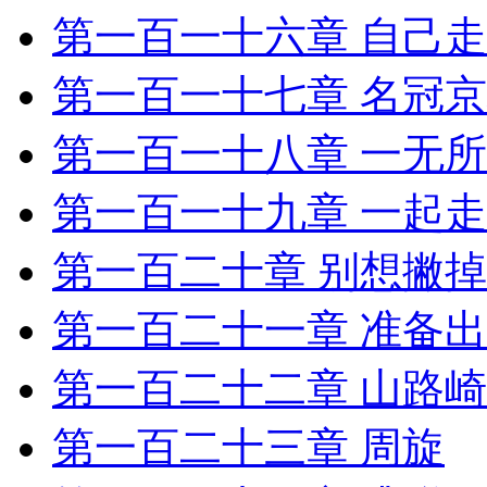
第一百一十六章 自己
第一百一十七章 名冠
第一百一十八章 一无
第一百一十九章 一起走
第一百二十章 别想撇
第一百二十一章 准备
第一百二十二章 山路
第一百二十三章 周旋