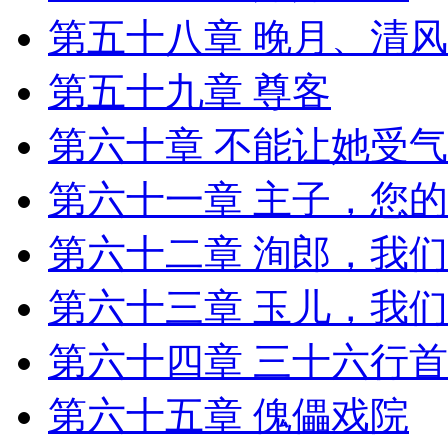
第五十八章 晚月、清
第五十九章 尊客
第六十章 不能让她受气
第六十一章 主子，您
第六十二章 洵郎，我
第六十三章 玉儿，我
第六十四章 三十六行
第六十五章 傀儡戏院