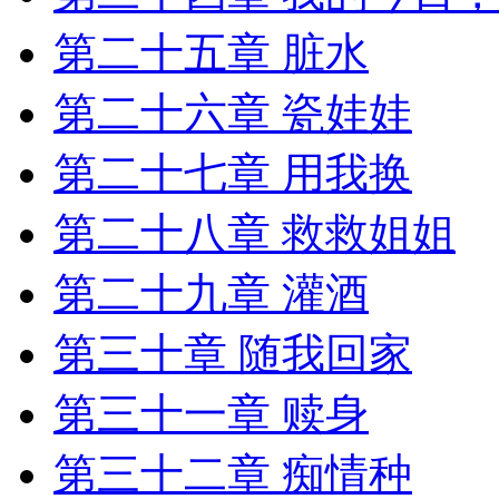
第二十五章 脏水
第二十六章 瓷娃娃
第二十七章 用我换
第二十八章 救救姐姐
第二十九章 灌酒
第三十章 随我回家
第三十一章 赎身
第三十二章 痴情种