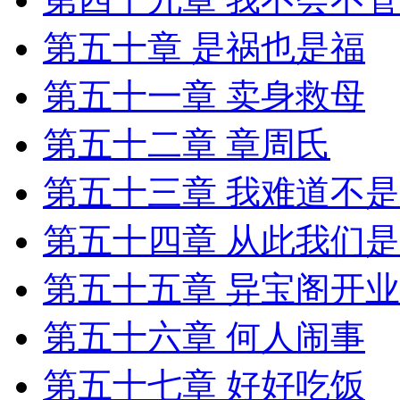
第五十章 是祸也是福
第五十一章 卖身救母
第五十二章 章周氏
第五十三章 我难道不
第五十四章 从此我们
第五十五章 异宝阁开业
第五十六章 何人闹事
第五十七章 好好吃饭