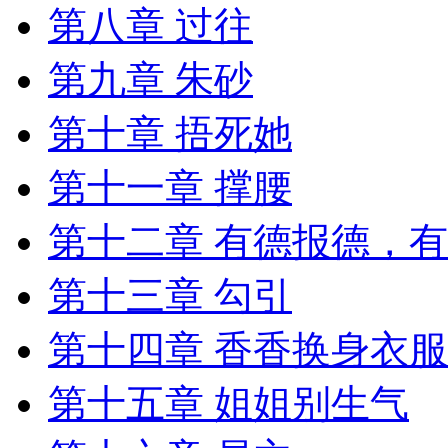
第八章 过往
第九章 朱砂
第十章 捂死她
第十一章 撑腰
第十二章 有德报德，
第十三章 勾引
第十四章 香香换身衣
第十五章 姐姐别生气