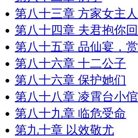
第八十三章 方家女主人
第八十四章 夫君抱你
第八十五章 品仙宴，
第八十六章 十二公子
第八十六章 保护她们
第八十八章 凌霄台小倌
第八十九章 临危受命
第九十章 以效敬尤