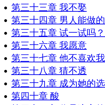
第三十三章 我不娶
第三十四章 男人能做
第三十五章 试一试吗？
第三十六章 我愿意
第三十七章 他不喜欢我
第三十八章 猜不透
第三十九章 成为她的
第四十章 酸