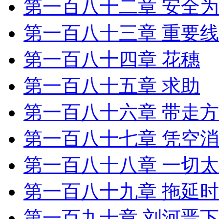
第一百八十二章 安全
第一百八十三章 重要
第一百八十四章 花穗
第一百八十五章 求助
第一百八十六章 带走
第一百八十七章 凭空
第一百八十八章 一切
第一百八十九章 拖延
第一百九十章 刘河晋