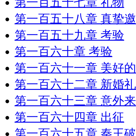
第一百五十七章 礼物
第一百五十八章 真挚
第一百五十九章 考验
第一百六十章 考验
第一百六十一章 美好
第一百六十二章 新婚
第一百六十三章 意外
第一百六十四章 出征
第一百六十五章 秦王