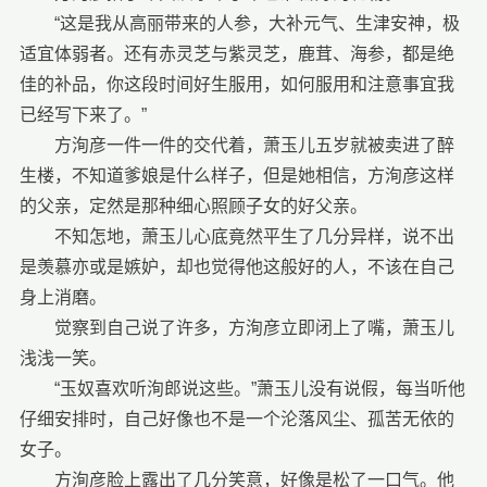
“这是我从高丽带来的人参，大补元气、生津安神，极
适宜体弱者。还有赤灵芝与紫灵芝，鹿茸、海参，都是绝
佳的补品，你这段时间好生服用，如何服用和注意事宜我
已经写下来了。”
方洵彦一件一件的交代着，萧玉儿五岁就被卖进了醉
生楼，不知道爹娘是什么样子，但是她相信，方洵彦这样
的父亲，定然是那种细心照顾子女的好父亲。
不知怎地，萧玉儿心底竟然平生了几分异样，说不出
是羡慕亦或是嫉妒，却也觉得他这般好的人，不该在自己
身上消磨。
觉察到自己说了许多，方洵彦立即闭上了嘴，萧玉儿
浅浅一笑。
“玉奴喜欢听洵郎说这些。”萧玉儿没有说假，每当听他
仔细安排时，自己好像也不是一个沦落风尘、孤苦无依的
女子。
方洵彦脸上露出了几分笑意，好像是松了一口气。他