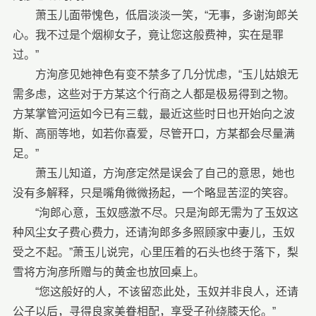
萧玉儿面带愧色，低眉淡淡一笑，“无事，多谢洵郎关
心。我不过是个烟柳女子，竟让您这般费神，实在是罪
过。”
方洵彦见她神色有变不禁多了几分忧虑，“玉儿姑娘无
需多虑，这些对于方某这个行商之人都是极易得到之物。
方某掌管河运如今已有三载，最近这些时日也开始向之波
斯、高丽等地，如若你喜爱，尽管开口，方某都会尽量满
足。”
萧玉儿知道，方洵彦定然是误会了自己的意思，她也
没有多解释，只是嘴角微微扬起，一个略显苦涩的笑容。
“洵郎心意，玉奴感激不尽。只是洵郎无需为了玉奴这
种风尘女子费心费力，还请洵郎多多照顾家中妻儿，玉奴
受之不起。”萧玉儿说完，心里压着的石头也终于落下，梨
雪将方洵彦所赠与的黄金也放回桌上。
“您这般好的人，不该留恋此处，玉奴并非良人，还请
公子以后，寻得良家美眷相配，享受子孙绕膝天伦。”