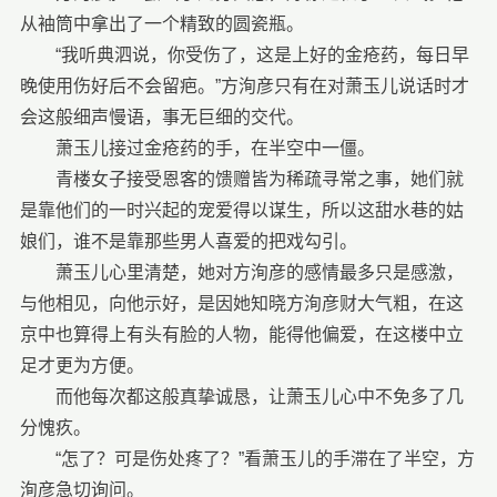
从袖筒中拿出了一个精致的圆瓷瓶。
“我听典泗说，你受伤了，这是上好的金疮药，每日早
晚使用伤好后不会留疤。”方洵彦只有在对萧玉儿说话时才
会这般细声慢语，事无巨细的交代。
萧玉儿接过金疮药的手，在半空中一僵。
青楼女子接受恩客的馈赠皆为稀疏寻常之事，她们就
是靠他们的一时兴起的宠爱得以谋生，所以这甜水巷的姑
娘们，谁不是靠那些男人喜爱的把戏勾引。
萧玉儿心里清楚，她对方洵彦的感情最多只是感激，
与他相见，向他示好，是因她知晓方洵彦财大气粗，在这
京中也算得上有头有脸的人物，能得他偏爱，在这楼中立
足才更为方便。
而他每次都这般真挚诚恳，让萧玉儿心中不免多了几
分愧疚。
“怎了？可是伤处疼了？”看萧玉儿的手滞在了半空，方
洵彦急切询问。