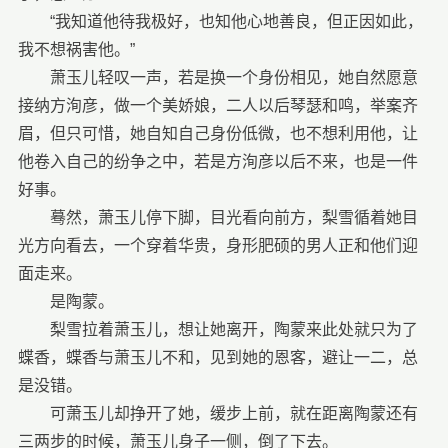
“我知道他待我极好，也知他心地善良，但正因如此，
我不想祸害他。”
萧玉儿轻叹一声，若是换一个身份相见，她自然愿意
接纳方洵彦，做一个美娇娘，二人以后琴瑟和鸣，举案齐
眉，但只可惜，她自知自己身份低微，也不想利用他，让
他卷入自己的纷争之中，若是方洵彦以后不来，也是一件
好事。
蓦然，萧玉儿停下脚，目光看向前方，梨雪循着她目
光方向看去，一个穿着华贵，身形肥硕的男人正和他们迎
面走来。
是陶蒙。
梨雪拉着萧玉儿，想让她离开，陶蒙来此处就只为了
蝶香，蝶香与萧玉儿不和，见到她的恩客，避让一二，总
是没错。
可萧玉儿却挣开了她，缓步上前，就在距离陶蒙还有
三两步的时候，萧玉儿身子一侧，倒了下去。