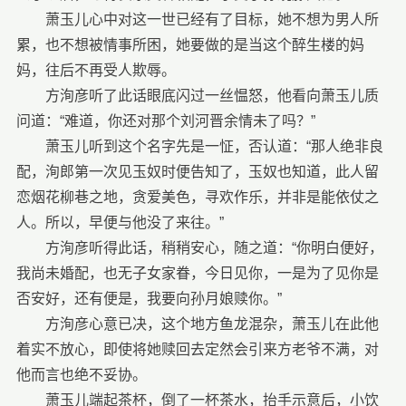
萧玉儿心中对这一世已经有了目标，她不想为男人所
累，也不想被情事所困，她要做的是当这个醉生楼的妈
妈，往后不再受人欺辱。
方洵彦听了此话眼底闪过一丝愠怒，他看向萧玉儿质
问道：“难道，你还对那个刘河晋余情未了吗？”
萧玉儿听到这个名字先是一怔，否认道：“那人绝非良
配，洵郎第一次见玉奴时便告知了，玉奴也知道，此人留
恋烟花柳巷之地，贪爱美色，寻欢作乐，并非是能依仗之
人。所以，早便与他没了来往。”
方洵彦听得此话，稍稍安心，随之道：“你明白便好，
我尚未婚配，也无子女家眷，今日见你，一是为了见你是
否安好，还有便是，我要向孙月娘赎你。”
方洵彦心意已决，这个地方鱼龙混杂，萧玉儿在此他
着实不放心，即使将她赎回去定然会引来方老爷不满，对
他而言也绝不妥协。
萧玉儿端起茶杯，倒了一杯茶水，抬手示意后，小饮