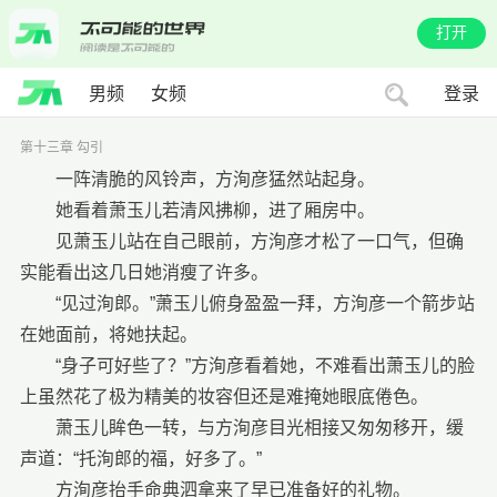
打开
男频
女频
登录
第十三章 勾引
一阵清脆的风铃声，方洵彦猛然站起身。
她看着萧玉儿若清风拂柳，进了厢房中。
见萧玉儿站在自己眼前，方洵彦才松了一口气，但确
实能看出这几日她消瘦了许多。
“见过洵郎。”萧玉儿俯身盈盈一拜，方洵彦一个箭步站
在她面前，将她扶起。
“身子可好些了？”方洵彦看着她，不难看出萧玉儿的脸
上虽然花了极为精美的妆容但还是难掩她眼底倦色。
萧玉儿眸色一转，与方洵彦目光相接又匆匆移开，缓
声道：“托洵郎的福，好多了。”
方洵彦抬手命典泗拿来了早已准备好的礼物。