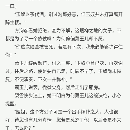
一口。
“玉奴以茶代酒，谢过洵郎好意，但玉奴并未打算离开
醉生楼。”
方洵彦看她拒绝，甚为不解，这烟柳之地的女子，不
都是为了寻一个依仗吗？为何偏偏萧玉儿却不愿。
“你这次险些被害死，若是有下次，我未必能够护得住
你！”
萧玉儿缓缓颔首，付之一笑，“玉奴心意已决，再次谢
过，往后之路，便是要自己走，时辰不早了，玉奴尚未恢
复，不便演奏，下次一并弥补。”
萧玉儿说罢，微微欠身，然后走出了厢房。
梨雪快步追上，她不明白为何萧玉儿这般决绝，小心
提醒。
“姐姐，这个方公子可是一个出手阔绰之人，人也很
好，待您也有几分真情，您若是惹怒了他，以后要是不来
了，怎么办？”