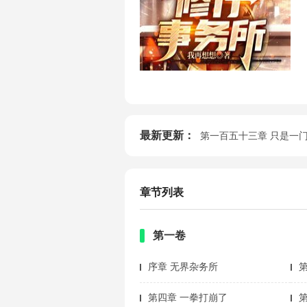
最新更新：
第一百五十三章 只是一
章节列表
第一卷
序章 无界杂务所
第四章 一拳打崩了