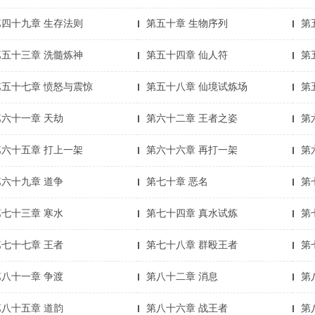
第四十九章 生存法则
第五十章 生物序列
第
第五十三章 洗髓炼神
第五十四章 仙人符
第
第五十七章 愤怒与震惊
第五十八章 仙境试炼场
第
第六十一章 天劫
第六十二章 王者之姿
第
第六十五章 打上一架
第六十六章 再打一架
第
第六十九章 道争
第七十章 恶名
第
第七十三章 寒水
第七十四章 真水试炼
第
第七十七章 王者
第七十八章 群殴王者
第
第八十一章 争渡
第八十二章 消息
第
第八十五章 道韵
第八十六章 战王者
第