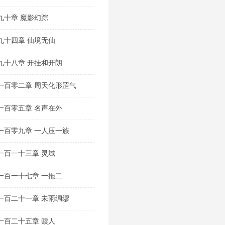
九十章 魔影幻踪
九十四章 仙境无仙
九十八章 开挂和开朗
一百零二章 周天化形罡气
一百零五章 名声在外
一百零九章 一人压一族
一百一十三章 灵域
一百一十七章 一拖二
一百二十一章 未雨绸缪
一百二十五章 赎人