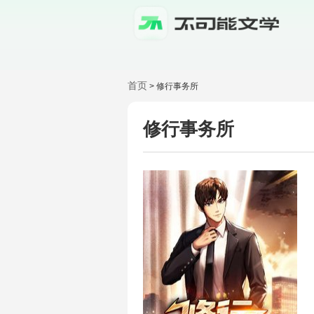
首页
>
修行事务所
修行事务所