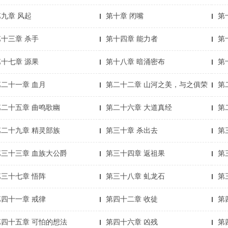
第九章 风起
第十章 闭嘴
第
第十三章 杀手
第十四章 能力者
第
第十七章 源果
第十八章 暗涌密布
第
第二十一章 血月
第二十二章 山河之美，与之俱荣
第
第二十五章 曲鸣歌幽
第二十六章 大道真经
第
第二十九章 精灵部族
第三十章 杀出去
第
第三十三章 血族大公爵
第三十四章 返祖果
第
第三十七章 悟阵
第三十八章 虬龙石
第
第四十一章 戒律
第四十二章 收徒
第
第四十五章 可怕的想法
第四十六章 凶残
第