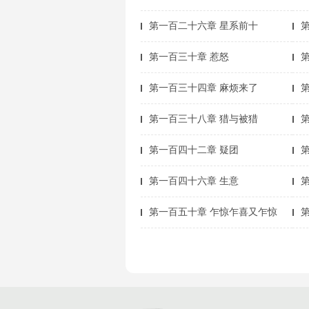
第一百二十六章 星系前十
第一百三十章 惹怒
第一百三十四章 麻烦来了
第一百三十八章 猎与被猎
第一百四十二章 疑团
第一百四十六章 生意
第一百五十章 乍惊乍喜又乍惊