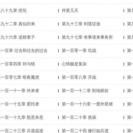
第八十九章 挖坑
停更几天
第
第九十二章 真仙归来
第九十三章 剑莲绽放
第
第九十六章 送财童子
第九十七章 有事请来事务所
第
第一百章 过去和过去的过去
第一百零一章 坑战
第
第一百零四章 对与错
心情极是复杂
第
第一百零七章 暗夜魔虎
第一百零八章 开战
第
第一百一十一章 外来者
第一百一十二章 割地赔款
第
第一百一十五章 委托者
第一百一十六章 一窝外星佬
第
第一百一十九章 怒意杀意
第一百二十章 熬谈
第
第一百二十三章 兵道战道
第一百二十四 修行如兵道
第