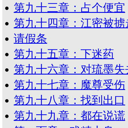
第九十三章：占个便宜
第九十四章：江密被掳
请假条
第九十五章：下迷药
第九十六章：对琉墨失
第九十七章：魔尊受伤
第九十八章：找到出口
第九十九章：都在说谎