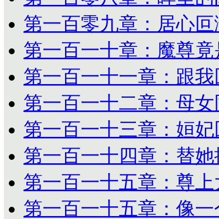
第一百零九章：居心叵
第一百一十章：魔尊竟
第一百一十一章：跟我
第一百一十二章：母女
第一百一十三章：姮妃
第一百一十四章：替她
第一百一十五章：尊上
第一百一十五章：像一