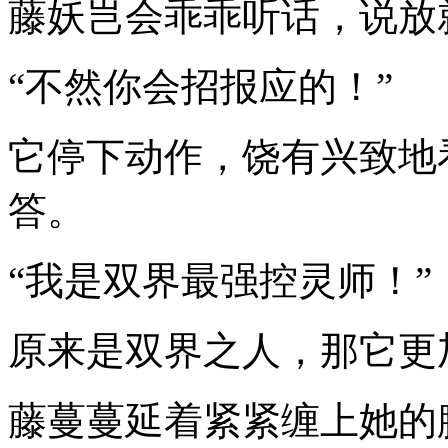
藤妖岂会乖乖听话，说放
“不然你会招报应的！”
它停下动作，饶有兴致地
答。
“我是双界最强控灵师！”
原来是双界之人，那它更
藤蔓蔓延着紧紧缠上她的