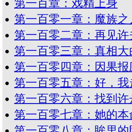
第一百章：戏精上身
第一百零一章：魔族之
第一百零二章：再见许
第一百零三章：真相大
第一百零四章：因果报
第一百零五章：好，我
第一百零六章：找到许
第一百零七章：她的本
第一百零八章：眸里的