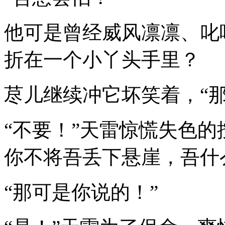
他可是曾经威风凛凛、叱
折在一个小丫头手里？
荩儿继续冲它坏笑着，“
“不要！”天雷惊慌失色的
你不将吾丢下悬崖，吾什
“那可是你说的！”