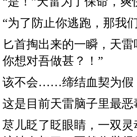
“是！”天雷为了保命，爽
“为了防止你逃跑，那我
匕首掏出来的一瞬，天雷
你想对吾做甚？！”
该不会……缔结血契为假
这是目前天雷脑子里最恶
荩儿眨了眨眼睛，一双灵