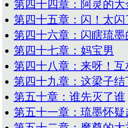
第四十四章：阿灵的大
第四十五章：闪！太闪
第四十六章：闪瞎琉墨
第四十七章：妈宝男
第四十八章：来呀！互
第四十九章：这梁子结
第五十章：谁先灭了谁
第五十一章：琉墨怀疑
第五十二章：魔尊的大