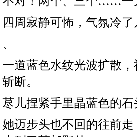
不对！两个、三个……一
四周寂静可怖，气氛冷了
、
一道蓝色水纹光波扩散，
斩断。
荩儿捏紧手里晶蓝色的石
她迈步头也不回的往前走