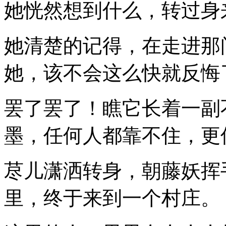
她恍然想到什么，转过身
她清楚的记得，在走进那
她，该不会这么快就反悔
罢了罢了！瞧它长着一副
墨，任何人都靠不住，更
荩儿潇洒转身，朝藤妖挥
里，终于来到一个村庄。