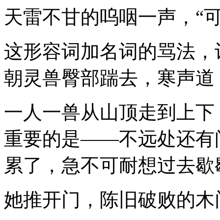
天雷不甘的呜咽一声，“可
这形容词加名词的骂法，
朝灵兽臀部踹去，寒声道
一人一兽从山顶走到上下
重要的是——不远处还有
累了，急不可耐想过去歇
她推开门，陈旧破败的木