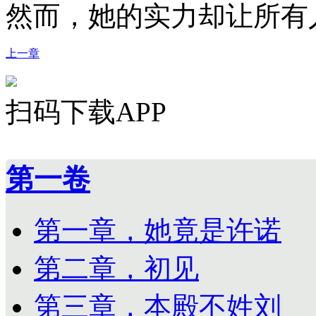
然而，她的实力却让所有
上一章
扫码下载APP
第一卷
第一章，她竟是许诺
第二章，初见
第三章，本殿不姓刘