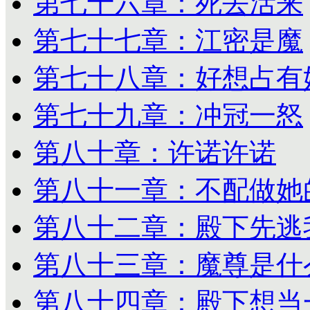
第七十六章：死去活来
第七十七章：江密是魔
第七十八章：好想占有
第七十九章：冲冠一怒
第八十章：许诺许诺
第八十一章：不配做她
第八十二章：殿下先逃
第八十三章：魔尊是什
第八十四章：殿下想当