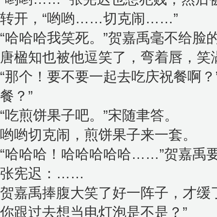
转开，“哟哟……切克闹……”
“哈哈哈我笑死。”贺嘉禹毫不给脸
唐楹知也被他逗笑了，弯着唇，笑
“那个！要不要一起去吃庆祝餐啊？
餐？”
“吃煎饼果子吧。”宋随聿答。
哟哟切克闹，煎饼果子来一套。
“哈哈哈！哈哈哈哈哈……”贺嘉禹
张宪迟：……
贺嘉禹捧腹大笑了好一阵子，才缓
你跟过去想当电灯泡是不是？”