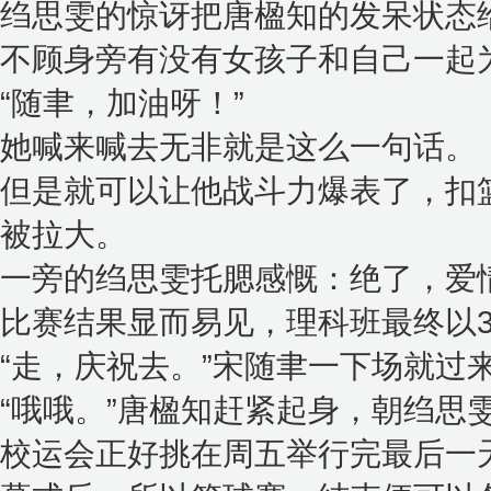
绉思雯的惊讶把唐楹知的发呆状态
不顾身旁有没有女孩子和自己一起
“随聿，加油呀！”
她喊来喊去无非就是这么一句话。
但是就可以让他战斗力爆表了，扣
被拉大。
一旁的绉思雯托腮感慨：绝了，爱
比赛结果显而易见，理科班最终以3
“走，庆祝去。”宋随聿一下场就过
“哦哦。”唐楹知赶紧起身，朝绉思
校运会正好挑在周五举行完最后一