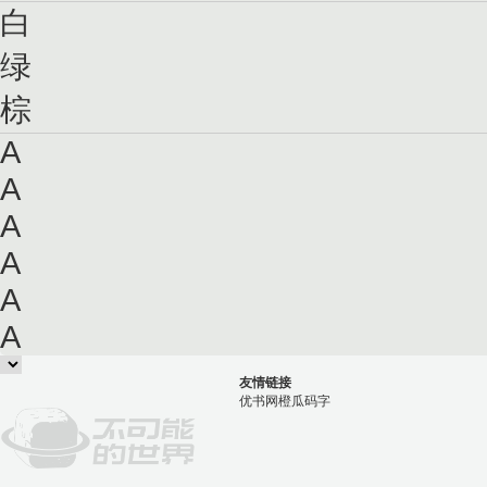
白
绿
棕
A
A
A
A
A
A
友情链接
优书网
橙瓜码字