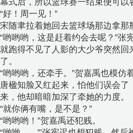
幕式后，所以篮球赛一结束便可以
“好！周一见！”
宋随聿拉着她回去篮球场那边拿那
“哟哟哟，这是赶着约会去呢？”张
就跑得不见了人影的大少爷突然回
了。
“哟哟哟，还牵手。”贺嘉禹也模仿
唐楹知脸又红起来，怕他们误会了
来，他却暗暗加深了牵她的力度。
“就你俩有嘴，是不是？”
“哟哟哟！”贺嘉禹还犯贱。
“哟哟……”'张宪迟也想犯贱，然