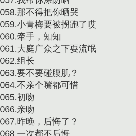
058.那不得把你晒哭
059.小青梅要被拐跑了哎
060.牵手，知知
061.大庭广众之下耍流氓
062.组长
063.要不要碰腹肌？
064.不亲个嘴都可惜
065.初吻
066.亲吻
067.昨晚，后悔了？
068.一次都不后悔