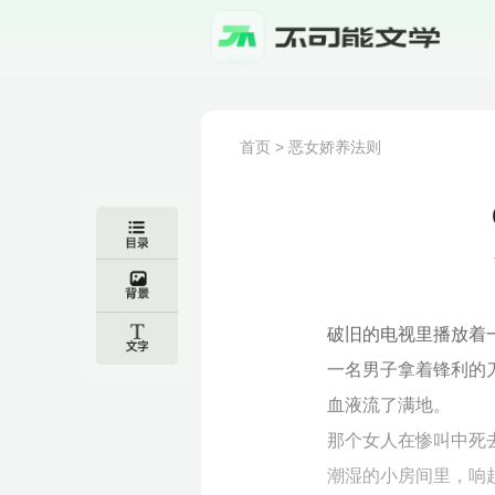
首页
>
恶女娇养法则
破旧的电视里播放着
一名男子拿着锋利的
血液流了满地。
那个女人在惨叫中死
潮湿的小房间里，响