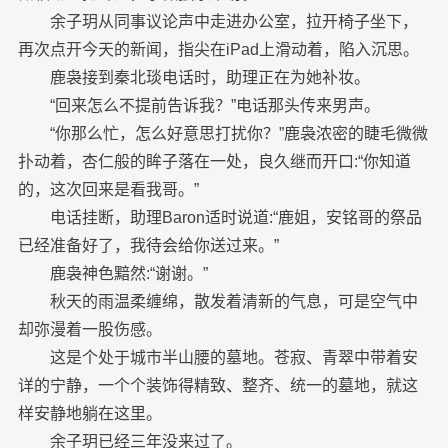
余子玥从同事议论声中走进办公室，拉开椅子坐下，
再次点开今天的新闻，指尖在iPad上滑动着，陷入沉思。
鹿袅接到秦北琰电话时，助理正在为她补妆。
“回来怎么不提前告诉我？”电话那头传来男声。
“你那么忙，怎么好意思打扰你？”鹿袅浓密的睫毛微微
扑动着，杏仁般的眸子落在一处，良久继而开口:“你知道
的，这次回来是看我哥。”
电话挂断，助理Baron适时说道:“鹿姐，安铭哥的祭品
已经准备好了，我待会给你送过来。”
鹿袅神色黯然:“谢谢。”
秋天的雨温柔缠绵，散发着清新的气息，可是空气中
却弥漫着一股伤感。
这是个处于城市半山腰的墓地。苍寂、青翠中带着安
详的宁静，一个个装饰得精致、整齐、统一的墓地，就这
样安静地躺在这里。
余子玥已经三年没来过了。