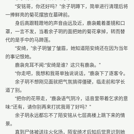
“安铭哥，你还好吗？”余子玥蹲下，简单进行清理后将
一捧鲜亮的菊花摆放在墓碑前。
身后高跟鞋蹬地的声音由远及近，鹿袅戴着墨镜和口
罩，一言不发，当着余子玥的面把她的菊花拿掉，转而替
代的是手中的马蹄莲。
“安绮，”余子玥皱了皱眉，她知道陌安绮还在因为当年
的事记恨她。
鹿袅充耳不闻:“安绮是谁？这只有鹿袅。”
“你走吧，我想和我哥单独说说话，”鹿袅下了逐客令。
余子玥不想刚见面就把气氛搞得僵硬，临走前和学长
道了别。
“把你的花带走，”鹿袅语气阴冷，话音里带着乞求的意
味:“还有，请你别再来打扰我哥了好吗？”
余子玥永远都忘不了陌安铭从七层高楼上跳下来的情
景。
直到尸体被送往火化场，陌安绮才后知后觉意识到她