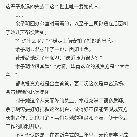
这辈子永远的失去了这个世上唯一爱她的人。
……
余子玥回办公室时蔫蔫的，以至于上司孙瑷在后面叫
了她几声都没听到。
“在想什么呢？”孙瑷走上前去拍了拍她的肩膀。
余子玥显然被吓了一跳，面如土色。
孙瑷给她递了杯咖啡：“最近压力很大？”
余子玥含糊其辞：“对啊，毕竟这次的投资方是个大金
主。”
都说投资方就是金主爸爸，更何况这次是声名远扬、
名声赫赫的北冥集团。
对于她这个从天而降的总监，本就充满了很多质疑。
余子玥需要好好把握这次机会，做得好不仅能够促成双方
长期合作，还能打消同事们对她的猜忌和不满，便于今后
工作的顺利开展。
不可否认的是，在这断崖式的三年里，无论是学习成