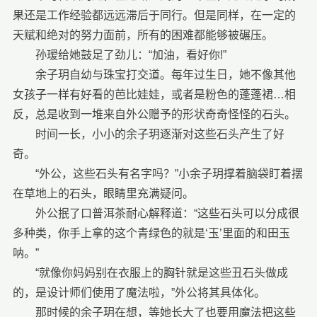
果还是工作经验都远远滞后于同行。但是同样，在一定的
天赋和绝对的努力面前，所有的困难都能够被碾压。
孙瑷给她鼓足了劲儿：“加油，看好你!”
余子玥自幼与珠宝打交道。每年过生日，她不像其他
女孩子一样有好看的芭比娃娃，或者是粉色的蓬蓬裙…相
反，总是收到一堆来自外公赠予的形状奇奇怪怪的石头。
时间一长，小小的余子玥逐渐对这些石头产生了好
奇。
“外公，这些石头有名字吗？”小余子玥撑着脑袋盯着摆
在草地上的石头，眼睛里充满疑问。
外公抿了口普洱茶耐心解释道：“这些石头可以分成很
多种类，你手上拿的这个青绿色的就是‘玉’里面的和田玉
呐。”
“就像你妈妈别在衣服上的胸针就是这些丑石头做成
的，是设计师们使用了魔法啦，”外公将其具体化。
那时候的余子玥在想，等她长大了也要用魔法把这些