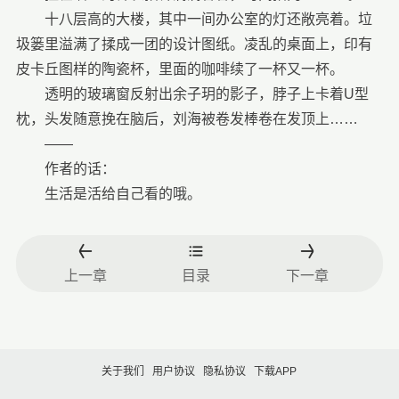
十八层高的大楼，其中一间办公室的灯还敞亮着。垃
圾篓里溢满了揉成一团的设计图纸。凌乱的桌面上，印有
皮卡丘图样的陶瓷杯，里面的咖啡续了一杯又一杯。
透明的玻璃窗反射出余子玥的影子，脖子上卡着U型
枕，头发随意挽在脑后，刘海被卷发棒卷在发顶上……
——
作者的话：
生活是活给自己看的哦。
上一章
目录
下一章
关于我们
用户协议
隐私协议
下载APP