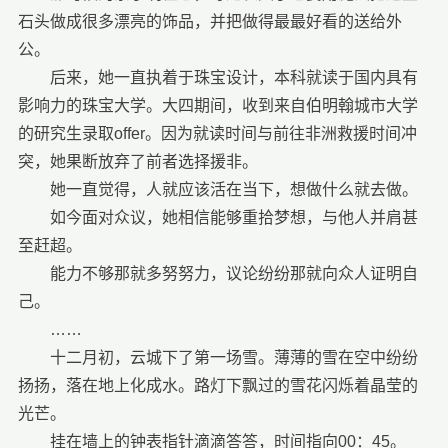
石头做成很多漂亮的饰品，并把做得最最好看的送给外
公。
后来，她一直执着于珠宝设计，本科就读于国内具有
影响力的珠宝大学。大四期间，收到来自伯明翰城市大学
的研究生录取offer。因为就读时间与前往非洲救援时间冲
突，她果断放弃了前者选择援非。
她一直觉得，人就应该活在当下，想做什么就去做。
如今面对众议，她相信能够重拾梦想，与他人并肩甚
至赶超。
能力不够那就多努努力，议论纷纷那就向众人证明自
己。
……
十二月初，云城下了第一场雪。薄薄的雪在空中纷纷
扬扬，落在地上化成水。路灯下飘过的雪花闪烁着晶莹的
光芒。
挂在墙上的钟表指针滴滴答答，时间指向00：45。