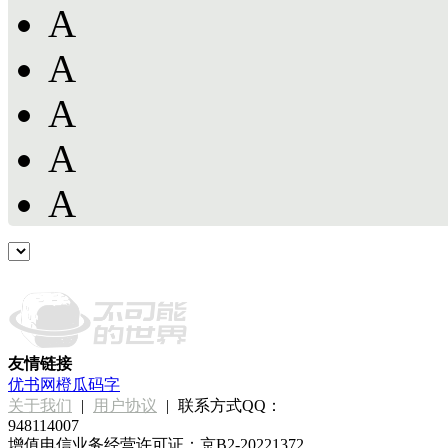
A
A
A
A
A
友情链接
优书网
橙瓜码字
关于我们
|
用户协议
|
联系方式QQ：
948114007
增值电信业务经营许可证：京B2-20221372