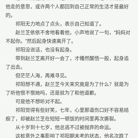
他走的意思，或许两个人都回到自己正常的生活才是最好
的。
祁阳无力地点了点头，表示自己知道了。
赵兰芝依依不舍地看着他，小声地说了一句，“妈妈对
不起你。”然后起身快速离开了。
祁阳没说话，也没有起身。
带到赵兰芝离开好一会了，才幡然醒悟一般，起身追
了出去。
但茫茫人海，再难寻见。
祁阳想不通，赵兰芝今天来究竟是为了什么？就是为
了听他恨不恨她吗，还是就为了和他道歉。
可是他不想听对不起。
祁阳觉得有些好笑，七年，心里那道伤口好不容易结
痂了，却被赵兰芝在短短一顿饭的时间里再次撕裂。
从十岁到十七岁，他总逃不过被抛弃的命运。
这桩意外之事影响了祁阳期末考的状态，他名次跌了