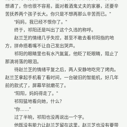
想通了，你也很不容易，面对着酒鬼丈夫的家暴，还要辛
苦抚养两个孩子长大。你只是不想再那么辛苦而已。”
“妈妈，我已经不恨你了。”
终于，祁阳还是叫出了这个久违的称呼。
赵兰芝的情绪几乎失控，甚至不敢去看祁阳指的地
方，拼命捂着嘴不让自己发出哭声。
祁阳的眼睛里也有水汽氤氲，他眨了眨眼睛，阻止了
那滴将落的眼泪。
待赵兰芝的情绪平复之后，两人安静地吃完了烤肉。
赵兰芝拿起手机看了看时间，一台破旧的智能机，好几年
前的款式了，屏幕早就磨花了。
“阳阳，妈妈得走了。”
祁阳猛地看向她，什么？
“你……”
过了半晌，祁阳也没再说出一个字。
他既没有能力让赵兰芝留在这里，赵兰芝也没有要带