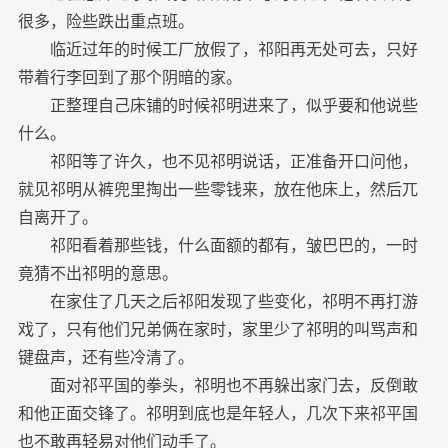
很多，险些跌出重点班。
临近过年的时候工厂放假了，祁阳再无处可去，只好
带着行李回到了那个阴暗的家。
正整理自己床铺的时候祁明进来了，似乎要和他说些
什么。
祁阳等了许久，也不见祁明说话，正准备开口问他，
就见祁明从裤兜里掏出一些零钱来，放在他床上，然后兀
自离开了。
祁阳看着那些钱，什么面额的都有，皱巴巴的，一时
竟猜不出祁明的意思。
在家住了几天之后祁阳发现了些变化，祁明不再打游
戏了，只有他们兄弟俩在家时，家里少了祁明的叫骂声和
键盘声，还有些冷清了。
面对祁平国的拳头，祁明也不再躲出家门去，反倒敢
和他正面交锋了。祁明到底也是年轻人，几次下来祁平国
也不敢再轻易对他们动手了。