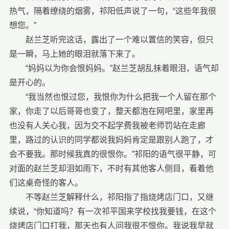
热气，隔着缭绕的烟雾，祁阳低声说了一句，“这些年我很
想您。”
赵兰芝听完这话，露出了一个难以置信的笑容，但只
是一瞬，马上她的眼泪就落下来了。
“妈妈以为你会恨妈妈。”赵兰芝胡乱抹着眼泪，语气却
是开心的。
“我当然也恨过您，我恨你为什么把我一个人留在那个
家，你走了以后哥哥也变了，整天都泡在网吧里，家里再
也没有人关心我，因为交不起学费我被老师罚站在走廊
里，路过的认识的同学都说我妈妈肯定是跟别人跑了，才
会不要我。那时候我真的很恨你。”祁阳的语气很平静，可
对面的赵兰芝却泪如雨下，不时有其他客人侧目，看着他
们这桌奇怪的客人。
不等赵兰芝解释什么，祁阳指了指烧烤店门口，又继
续说，“你知道吗？有一次祁平国来学校找我要钱，在这个
烧烤店门口打我，那天也有人问我很不恨你。我说我早就