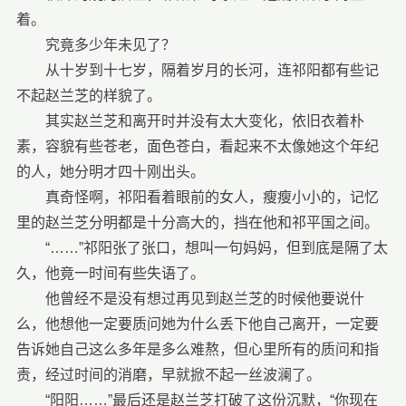
着。
究竟多少年未见了？
从十岁到十七岁，隔着岁月的长河，连祁阳都有些记
不起赵兰芝的样貌了。
其实赵兰芝和离开时并没有太大变化，依旧衣着朴
素，容貌有些苍老，面色苍白，看起来不太像她这个年纪
的人，她分明才四十刚出头。
真奇怪啊，祁阳看着眼前的女人，瘦瘦小小的，记忆
里的赵兰芝分明都是十分高大的，挡在他和祁平国之间。
“……”祁阳张了张口，想叫一句妈妈，但到底是隔了太
久，他竟一时间有些失语了。
他曾经不是没有想过再见到赵兰芝的时候他要说什
么，他想他一定要质问她为什么丢下他自己离开，一定要
告诉她自己这么多年是多么难熬，但心里所有的质问和指
责，经过时间的消磨，早就掀不起一丝波澜了。
“阳阳……”最后还是赵兰芝打破了这份沉默，“你现在