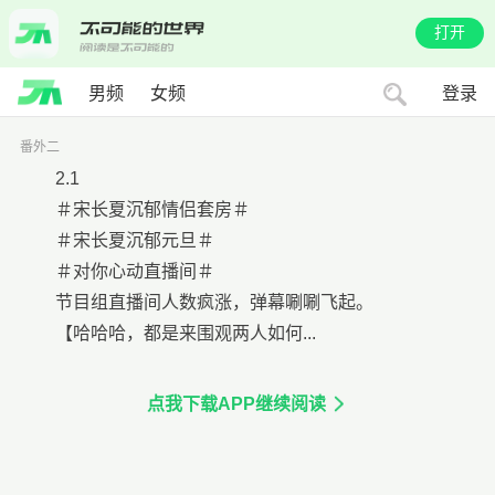
打开
男频
女频
登录
番外二
2.1
＃宋长夏沉郁情侣套房＃
＃宋长夏沉郁元旦＃
＃对你心动直播间＃
节目组直播间人数疯涨，弹幕唰唰飞起。
【哈哈哈，都是来围观两人如何...
点我下载APP继续阅读