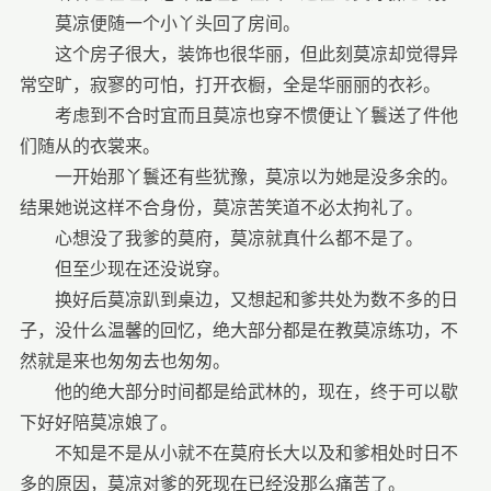
莫凉便随一个小丫头回了房间。
这个房子很大，装饰也很华丽，但此刻莫凉却觉得异
常空旷，寂寥的可怕，打开衣橱，全是华丽丽的衣衫。
考虑到不合时宜而且莫凉也穿不惯便让丫鬟送了件他
们随从的衣裳来。
一开始那丫鬟还有些犹豫，莫凉以为她是没多余的。
结果她说这样不合身份，莫凉苦笑道不必太拘礼了。
心想没了我爹的莫府，莫凉就真什么都不是了。
但至少现在还没说穿。
换好后莫凉趴到桌边，又想起和爹共处为数不多的日
子，没什么温馨的回忆，绝大部分都是在教莫凉练功，不
然就是来也匆匆去也匆匆。
他的绝大部分时间都是给武林的，现在，终于可以歇
下好好陪莫凉娘了。
不知是不是从小就不在莫府长大以及和爹相处时日不
多的原因，莫凉对爹的死现在已经没那么痛苦了。