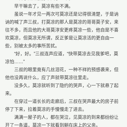
早干嘛去了，莫凉有些不满。
虽说一年才见一两次可莫凉还是记得很清楚，于是讷
讷的喊了声三叔，打莫凉的那人是莫凉的哥哥莫子安，来
往不多，而且他的大哥莫淳安更疼莫凉一些，他自是不喜
欢莫凉，但莫凉无所谓，反正爹是让莫凉活的更自由一
些，别被太多的事所苦扰。
“好，好。”三叔连声应道，“快带莫凉去见我爹吧，莫
凉怕……”
三叔的眼里竟有几丝泪花，一种不祥的预感袭来，但
他也没再说什么，应了声就带莫凉往里走。
没多久，莫凉就听到了隐约的哭声，心一下就悬了起
来。
在穿过一道长长的走廊后，三叔在哭声最大的房子前
停了下来，拉着莫凉的手慢慢走了进去。
满满一屋子的人，都在哭泣，见莫凉的到来都纷纷让
开了一条道，莫凉一下就看到躺在床上的父亲。