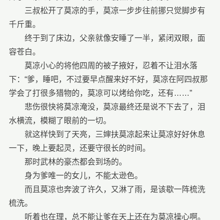
三叔松开了莫凉的手，莫凉一步步往前挪只觉脚步有
千斤重。
终于到了床边，父亲就像安睡了一半，紧闭双眼，面
容苍白。
莫凉小心的将他四周的被子掖好，忍着不让泪水落
下：“爹，睡吧，不过要早点醒来好不好，莫凉在阿四叔那
学会了打很多猎物的，莫凉可以烤给你吃，还有……”
悲伤很快将莫凉淹没，莫凉最终还是说不下去了，泪
水横流，模糊了眼前的一切。
就这样快到了天亮，三婶扶莫凉起来让莫凉好好休息
一下，晚上要起灵，还要守很长的时间。
那时武林的豪杰都会到场的。
身为爹唯一的女儿，不能太逊色。
而且莫凉也奔波了许久，又淋了雨，是该歇一阵梳洗
梳洗。
听着也在理，总不能让爹在天上还在为莫凉操心啊。