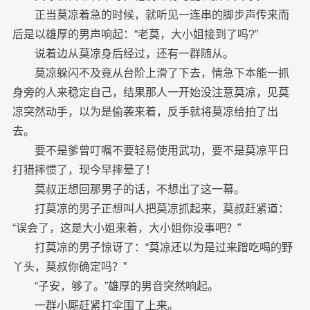
正当莫凉着急的时候，就听见一连串的脚步声传来而
后是以雄厚的男声响起：“老莫，大小姐接到了吗?”
说着边从莫凉身后经过，还有一群随从。
莫凉躲闪不及竟从台阶上滑了下去，情急下本能一抓
身旁的人来稳定自己，结果那人一开始没注意莫凉，见莫
凉突然动手，以为是偷袭来着，反手就将莫凉给拍了出
去。
要不是爹曾叮嘱不要轻易使用武功，要不是莫凉平日
打猎摔惯了，现今早摔晕了！
莫叔正想回那男子的话，不想出了这一幕。
打莫凉的男子正想叫人把莫凉抓起来，莫叔赶紧道：
“误会了，这是大小姐来着，大小姐你没事吧？”
打莫凉的男子惊讶了：“莫凉还以为是过来蹭吃喝的野
丫头，莫叔你确定吗？”
“子安，够了。”雄厚的男音突然响起。
一群小厮赶紧打伞围了上来。