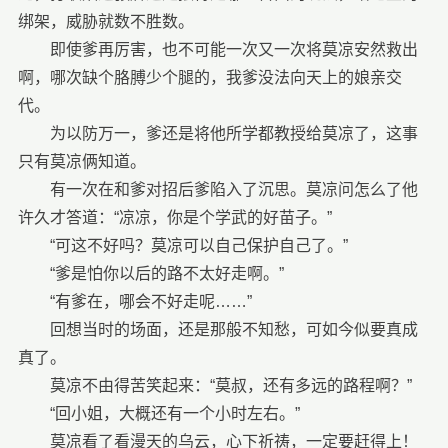
绑架，威胁就数不胜数。
即使爹再厉害，也不可能一次又一次将莫凉安然救出
啊，哪次缺个胳膊少个腿的，我爹没法向天上的娘亲交
代。
为以防万一，爹还是将他所学都教授给莫凉了，这事
只有莫凉俩知道。
有一次在和爹对招后爹陷入了沉思。莫凉问怎么了他
许久才答道：“凉凉，你是个学武的好苗子。”
“可这不好吗？莫凉可以自己保护自己了。”
“爹是怕你以后的路不太好走啊。”
“有爹在，哪会不好走呢……”
回想当时的场面，还是那般不知愁，可如今似要真成
真了。
莫凉不由得苦笑起来：“莫叔，还有多远的路程啊？”
“回小姐，大概还有一个小时左右。”
莫凉看了看漫天的乌云，心下祈祷，一定要赶得上！