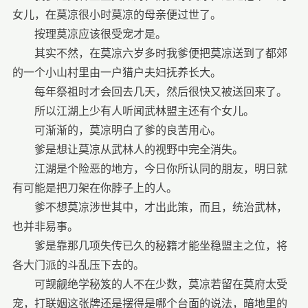
女儿，在莫凉很小时莫凉的母亲便过世了。
按理莫凉应该很受宠才是。
其实不然，在莫凉六岁多时我爹便把莫凉送到了都郊
的一个小山村里由一户猎户夫妇抚养长大。
每年祭祖时才会回去几天，然后很快又被送回来了。
所以江湖上少有人听闻武林盟主还有个女儿。
可渐渐的，莫凉明白了爹的良苦用心。
爹是想让莫凉从武林人的视野中完全消失。
江湖是个险恶的地方，今日你所认同的朋友，明日就
有可能是把刀架在你脖子上的人。
爹不想莫凉涉世其中，才出此策，而且，统治武林，
也并非易事。
爹是靠那几项失传已久的秘籍才能坐稳盟主之位，将
各大门派的斗乱压下去的。
可觊觎绝学秘笈的人不在少数，莫凉若留在莫府太受
宠，打联姻这张牌还是摆得是哪个台面的说法，暗地里的