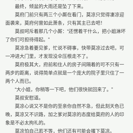
最终，倾盆的大雨还是坠了下来。
莫府门前只有两三个小厮在看门，莫凉只觉得凄凉迎
面袭来，莫府何曾如此萧条，只有其主已去吧！
莫叔呵斥着那几个小厮：“还愣着干什么，把小姐淋坏
了你们可担待得起。”
莫凉急着要见爹，忙说不碍事，快带莫凉过去吧，可
一冲进大门里，才发现没伞压根走不了。
莫府极其大，府前和住人的房子间隔着的可不只有一
两步的距离，说得简单点就是一个庞大的院子里只住了一
两个人而已。
“大小姐，你稍等一下吧，他们很快就回来了。”
莫叔安慰道。
莫凉心说又不是你的至亲你自然不急，但此刻天色已
晚，莫凉又不识路，加之爹对莫凉的态度给莫府的人的印
象是不必太拘礼的。
莫凉怕自己若不等，他们还有可能会撂下莫凉。