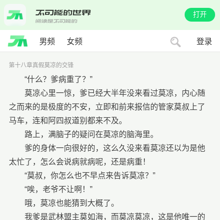
打开
男频
女频
登录
第十八章真假莫凉的交锋
“什么？爹病重了？”
莫凉心里一惊，爹已经大半年没来看过莫凉，内心随
之而来的是极度的不安，立即和前来报信的管家莫叔上了
马车，连和阿四叔道别都来不及。
路上，满脑子的疑问在莫凉的脑海里。
爹的身体一向很好的，这么久没来看莫凉还以为是他
太忙了，怎么会说病就病呢，还是病重！
“莫叔，你怎么也不早点来告诉莫凉？”
“唉，老爷不让啊！”
哦，莫凉也能猜到大概了。
我爹是武林盟主莫如海，而莫凉莫凉，这是他唯一的