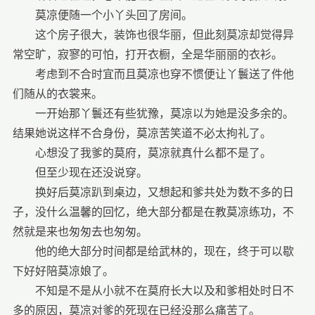
莫凉便随一个小丫头回了房间。
这个房子很大，装饰也很华丽，但此刻莫凉却觉得异
常空旷，寂寥的可怕，打开衣橱，全是华丽丽的衣衫。
考虑到不合时宜而且莫凉也穿不惯便让丫鬟送了件他
们随从的衣裳来。
一开始那丫鬟还有些犹豫，莫凉以为她是没多余的。
结果她说这样不合身份，莫凉苦笑道不必太拘礼了。
心想没了我爹的莫府，莫凉就真什么都不是了。
但至少现在还没说穿。
换好后莫凉趴到桌边，又想起和爹共处为数不多的日
子，没什么温馨的回忆，绝大部分都是在教莫凉练功，不
然就是来也匆匆去也匆匆。
他的绝大部分时间都是给武林的，现在，终于可以歇
下好好陪莫凉娘了。
不知是不是从小就不在莫府长大以及和爹相处时日不
多的原因，莫凉对爹的死现在已经没那么痛苦了。