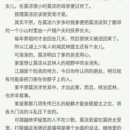
女儿，在莫凉很小时莫凉的母亲便过世了。
按理莫凉应该很受宠才是。
其实不然，在莫凉六岁多时我爹便把莫凉送到了都郊
的一个小山村里由一户猎户夫妇抚养长大。
每年祭祖时才会回去几天，然后很快又被送回来了。
所以江湖上少有人听闻武林盟主还有个女儿。
可渐渐的，莫凉明白了爹的良苦用心。
爹是想让莫凉从武林人的视野中完全消失。
江湖是个险恶的地方，今日你所认同的朋友，明日就
有可能是把刀架在你脖子上的人。
爹不想莫凉涉世其中，才出此策，而且，统治武林，
也并非易事。
爹是靠那几项失传已久的秘籍才能坐稳盟主之位，将
各大门派的斗乱压下去的。
可觊觎绝学秘笈的人不在少数，莫凉若留在莫府太受
宠，打联姻这张牌还是摆得是哪个台面的说法，暗地里的