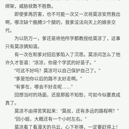
绑架，威胁就数不胜数。
即使爹再厉害，也不可能一次又一次将莫凉安然救出
啊，哪次缺个胳膊少个腿的，我爹没法向天上的娘亲交
代。
为以防万一，爹还是将他所学都教授给莫凉了，这事
只有莫凉俩知道。
有一次在和爹对招后爹陷入了沉思。莫凉问怎么了他
许久才答道：“凉凉，你是个学武的好苗子。”
“可这不好吗？莫凉可以自己保护自己了。”
“爹是怕你以后的路不太好走啊。”
“有爹在，哪会不好走呢……”
回想当时的场面，还是那般不知愁，可如今似要真成
真了。
莫凉不由得苦笑起来：“莫叔，还有多远的路程啊？”
“回小姐，大概还有一个小时左右。”
莫凉看了看漫天的乌云，心下祈祷，一定要赶得上！