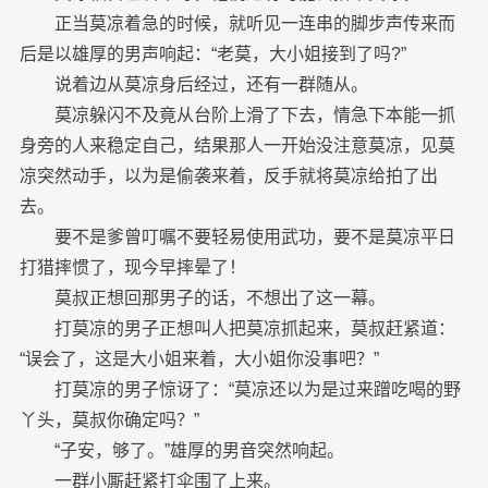
正当莫凉着急的时候，就听见一连串的脚步声传来而
后是以雄厚的男声响起：“老莫，大小姐接到了吗?”
说着边从莫凉身后经过，还有一群随从。
莫凉躲闪不及竟从台阶上滑了下去，情急下本能一抓
身旁的人来稳定自己，结果那人一开始没注意莫凉，见莫
凉突然动手，以为是偷袭来着，反手就将莫凉给拍了出
去。
要不是爹曾叮嘱不要轻易使用武功，要不是莫凉平日
打猎摔惯了，现今早摔晕了！
莫叔正想回那男子的话，不想出了这一幕。
打莫凉的男子正想叫人把莫凉抓起来，莫叔赶紧道：
“误会了，这是大小姐来着，大小姐你没事吧？”
打莫凉的男子惊讶了：“莫凉还以为是过来蹭吃喝的野
丫头，莫叔你确定吗？”
“子安，够了。”雄厚的男音突然响起。
一群小厮赶紧打伞围了上来。