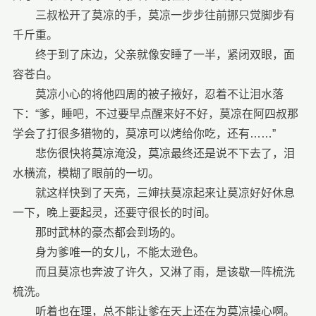
三叔松开了莫凉的手，莫凉一步步往前挪只觉脚步有
千斤重。
终于到了床边，父亲就像安睡了一半，紧闭双眼，面
容苍白。
莫凉小心的将他四周的被子掖好，忍着不让泪水落
下：“爹，睡吧，不过要早点醒来好不好，莫凉在阿四叔那
学会了打很多猎物的，莫凉可以烤给你吃，还有……”
悲伤很快将莫凉淹没，莫凉最终还是说不下去了，泪
水横流，模糊了眼前的一切。
就这样快到了天亮，三婶扶莫凉起来让莫凉好好休息
一下，晚上要起灵，还要守很长的时间。
那时武林的豪杰都会到场的。
身为爹唯一的女儿，不能太逊色。
而且莫凉也奔波了许久，又淋了雨，是该歇一阵梳洗
梳洗。
听着也在理，总不能让爹在天上还在为莫凉操心啊。