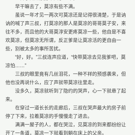
早干嘛去了，莫凉有些不满。
虽说一年才见一两次可莫凉还是记得很清楚，于是讷
讷的喊了声三叔，打莫凉的那人是莫凉的哥哥莫子安，来
往不多，而且他的大哥莫淳安更疼莫凉一些，他自是不喜
欢莫凉，但莫凉无所谓，反正爹是让莫凉活的更自由一
些，别被太多的事所苦扰。
“好，好。”三叔连声应道，“快带莫凉去见我爹吧，莫
凉怕……”
三叔的眼里竟有几丝泪花，一种不祥的预感袭来，但
他也没再说什么，应了声就带莫凉往里走。
没多久，莫凉就听到了隐约的哭声，心一下就悬了起
来。
在穿过一道长长的走廊后，三叔在哭声最大的房子前
停了下来，拉着莫凉的手慢慢走了进去。
满满一屋子的人，都在哭泣，见莫凉的到来都纷纷让
开了一条道，莫凉一下就看到躺在床上的父亲。