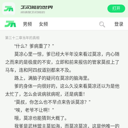
打开
男频
女频
登录
第三十二章当年的真相
“什么？爹病重了？”
莫凉心里一惊，爹已经大半年没来看过莫凉，内心随
之而来的是极度的不安，立即和前来报信的管家莫叔上了
马车，连和阿四叔道别都来不及。
路上，满脑子的疑问在莫凉的脑海里。
爹的身体一向很好的，这么久没来看莫凉还以为是他
太忙了，怎么会说病就病呢，还是病重！
“莫叔，你怎么也不早点来告诉莫凉？”
“唉，老爷不让啊！”
哦，莫凉也能猜到大概了。
我爹是武林盟主莫如海，而莫凉莫凉，这是他唯一的