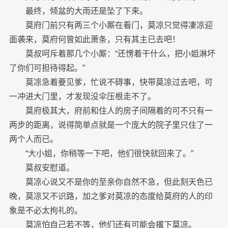
最终，倾盆的大雨还是坠了下来。
莫府门前只有两三个小厮在看门，莫凉只觉得凄凉迎
面袭来，莫府何曾如此萧条，只有其主已去吧！
莫叔呵斥着那几个小厮：“还愣着干什么，把小姐淋坏
了你们可担待得起。”
莫凉急着要见爹，忙说不碍事，快带莫凉过去吧，可
一冲进大门里，才发现没伞压根走不了。
莫府极其大，府前和住人的房子间隔着的可不只有一
两步的距离，说得简单点就是一个庞大的院子里只住了一
两个人而已。
“大小姐，你稍等一下吧，他们很快就回来了。”
莫叔安慰道。
莫凉心说又不是你的至亲你自然不急，但此刻天色已
晚，莫凉又不识路，加之爹对莫凉的态度给莫府的人的印
象是不必太拘礼的。
莫凉怕自己若不等，他们还有可能会撂下莫凉。