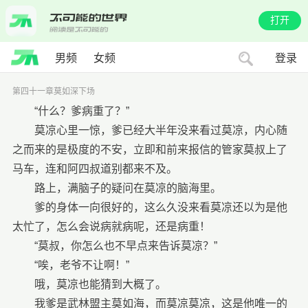
打开
男频
女频
登录
第四十一章莫如深下场
“什么？爹病重了？”
莫凉心里一惊，爹已经大半年没来看过莫凉，内心随
之而来的是极度的不安，立即和前来报信的管家莫叔上了
马车，连和阿四叔道别都来不及。
路上，满脑子的疑问在莫凉的脑海里。
爹的身体一向很好的，这么久没来看莫凉还以为是他
太忙了，怎么会说病就病呢，还是病重！
“莫叔，你怎么也不早点来告诉莫凉？”
“唉，老爷不让啊！”
哦，莫凉也能猜到大概了。
我爹是武林盟主莫如海，而莫凉莫凉，这是他唯一的