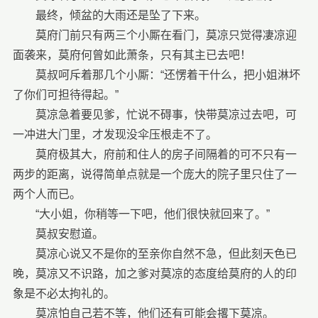
最终，倾盆的大雨还是坠了下来。
莫府门前只有两三个小厮在看门，莫凉只觉得凄凉迎
面袭来，莫府何曾如此萧条，只有其主已去吧！
莫叔呵斥着那几个小厮：“还愣着干什么，把小姐淋坏
了你们可担待得起。”
莫凉急着要见爹，忙说不碍事，快带莫凉过去吧，可
一冲进大门里，才发现没伞压根走不了。
莫府极其大，府前和住人的房子间隔着的可不只有一
两步的距离，说得简单点就是一个庞大的院子里只住了一
两个人而已。
“大小姐，你稍等一下吧，他们很快就回来了。”
莫叔安慰道。
莫凉心说又不是你的至亲你自然不急，但此刻天色已
晚，莫凉又不识路，加之爹对莫凉的态度给莫府的人的印
象是不必太拘礼的。
莫凉怕自己若不等，他们还有可能会撂下莫凉。