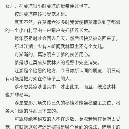
女儿，在莫凉很小时莫凉的母亲便过世了。
按理莫凉应该很受宠才是。
其实不然，在莫凉六岁多时我爹便把莫凉送到了都郊
的一个小山村里由一户猎户夫妇抚养长大。
每年祭祖时才会回去几天，然后很快又被送回来了。
所以江湖上少有人听闻武林盟主还有个女儿。
可渐渐的，莫凉明白了爹的良苦用心。
爹是想让莫凉从武林人的视野中完全消失。
江湖是个险恶的地方，今日你所认同的朋友，明日就
有可能是把刀架在你脖子上的人。
爹不想莫凉涉世其中，才出此策，而且，统治武林，
也并非易事。
爹是靠那几项失传已久的秘籍才能坐稳盟主之位，将
各大门派的斗乱压下去的。
可觊觎绝学秘笈的人不在少数，莫凉若留在莫府太受
宠，打联姻这张牌还是摆得是哪个台面的说法，暗地里的