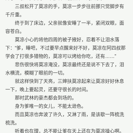
三叔松开了莫凉的手，莫凉一步步往前挪只觉脚步有
千斤重。
终于到了床边，父亲就像安睡了一半，紧闭双眼，面
容苍白。
莫凉小心的将他四周的被子掖好，忍着不让泪水落
下：“爹，睡吧，不过要早点醒来好不好，莫凉在阿四叔那
学会了打很多猎物的，莫凉可以烤给你吃，还有……”
悲伤很快将莫凉淹没，莫凉最终还是说不下去了，泪
水横流，模糊了眼前的一切。
就这样快到了天亮，三婶扶莫凉起来让莫凉好好休息
一下，晚上要起灵，还要守很长的时间。
那时武林的豪杰都会到场的。
身为爹唯一的女儿，不能太逊色。
而且莫凉也奔波了许久，又淋了雨，是该歇一阵梳洗
梳洗。
听着也在理，总不能让爹在天上还在为莫凉操心啊。