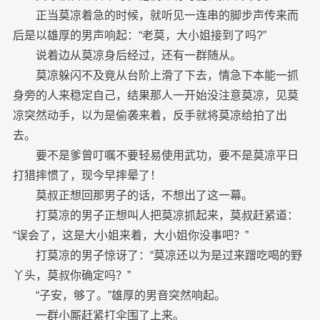
正当莫凉着急的时候，就听见一连串的脚步声传来而
后是以雄厚的男声响起：“老莫，大小姐接到了吗?”
说着边从莫凉身后经过，还有一群随从。
莫凉躲闪不及竟从台阶上滑了下去，情急下本能一抓
身旁的人来稳定自己，结果那人一开始没注意莫凉，见莫
凉突然动手，以为是偷袭来着，反手就将莫凉给拍了出
去。
要不是爹曾叮嘱不要轻易使用武功，要不是莫凉平日
打猎摔惯了，现今早摔晕了！
莫叔正想回那男子的话，不想出了这一幕。
打莫凉的男子正想叫人把莫凉抓起来，莫叔赶紧道：
“误会了，这是大小姐来着，大小姐你没事吧？”
打莫凉的男子惊讶了：“莫凉还以为是过来蹭吃喝的野
丫头，莫叔你确定吗？”
“子安，够了。”雄厚的男音突然响起。
一群小厮赶紧打伞围了上来。