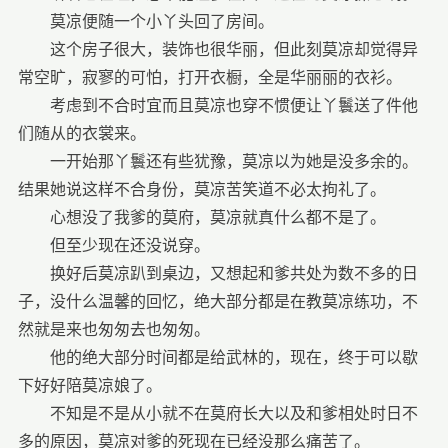
莫凉便随一个小丫头回了房间。
这个房子很大，装饰也很华丽，但此刻莫凉却觉得异
常空旷，寂寥的可怕，打开衣橱，全是华丽丽的衣衫。
考虑到不合时宜而且莫凉也穿不惯便让丫鬟送了件他
们随从的衣裳来。
一开始那丫鬟还有些犹豫，莫凉以为她是没多余的。
结果她说这样不合身份，莫凉苦笑道不必太拘礼了。
心想没了我爹的莫府，莫凉就真什么都不是了。
但至少现在还没说穿。
换好后莫凉趴到桌边，又想起和爹共处为数不多的日
子，没什么温馨的回忆，绝大部分都是在教莫凉练功，不
然就是来也匆匆去也匆匆。
他的绝大部分时间都是给武林的，现在，终于可以歇
下好好陪莫凉娘了。
不知是不是从小就不在莫府长大以及和爹相处时日不
多的原因，莫凉对爹的死现在已经没那么痛苦了。