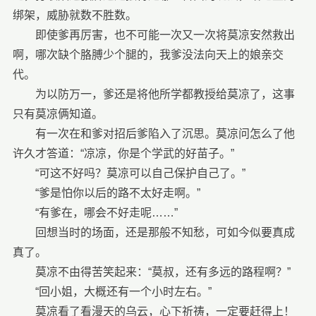
绑架，威胁就数不胜数。
即使爹再厉害，也不可能一次又一次将莫凉安然救出
啊，哪次缺个胳膊少个腿的，我爹没法向天上的娘亲交
代。
为以防万一，爹还是将他所学都教授给莫凉了，这事
只有莫凉俩知道。
有一次在和爹对招后爹陷入了沉思。莫凉问怎么了他
许久才答道：“凉凉，你是个学武的好苗子。”
“可这不好吗？莫凉可以自己保护自己了。”
“爹是怕你以后的路不太好走啊。”
“有爹在，哪会不好走呢……”
回想当时的场面，还是那般不知愁，可如今似要真成
真了。
莫凉不由得苦笑起来：“莫叔，还有多远的路程啊？”
“回小姐，大概还有一个小时左右。”
莫凉看了看漫天的乌云，心下祈祷，一定要赶得上！