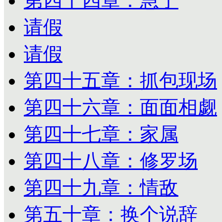
第四十四章：急了
请假
请假
第四十五章：抓包现场
第四十六章：面面相觑
第四十七章：家属
第四十八章：修罗场
第四十九章：情敌
第五十章：换个说辞