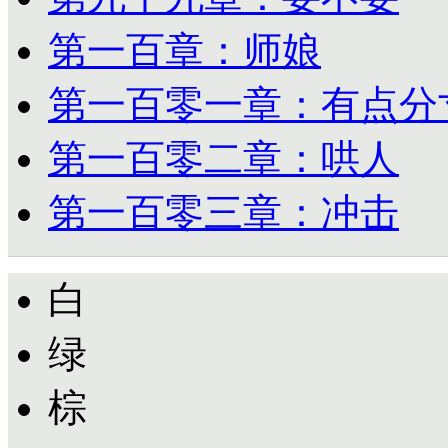
第一百章：师娘
第一百零一章：有点分
第一百零二章：哄人
第一百零三章：冲击
白
绿
棕