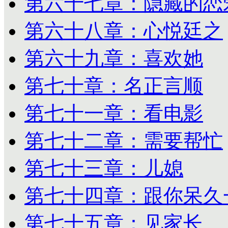
第六十七章：隐藏的恋
第六十八章：心悦廷之
第六十九章：喜欢她
第七十章：名正言顺
第七十一章：看电影
第七十二章：需要帮忙
第七十三章：儿媳
第七十四章：跟你呆久
第七十五章：见家长