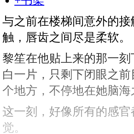
+书架
与之前在楼梯间意外的接
触，唇齿之间尽是柔软。
黎笙在他贴上来的那一刻
白一片，只剩下闭眼之前
个地方，不停地在她脑海
这一刻，好像所有的感官
觉。