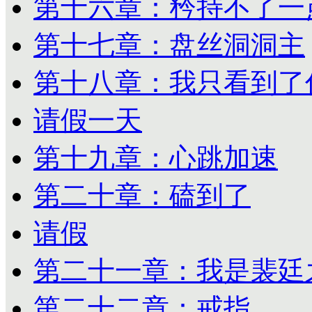
第十六章：矜持不了一
第十七章：盘丝洞洞主
第十八章：我只看到了
请假一天
第十九章：心跳加速
第二十章：磕到了
请假
第二十一章：我是裴廷
第二十二章：戒指