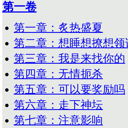
第一卷
第一章：炙热盛夏
第二章：想睡想撩想领
第三章：我是来找你的
第四章：无情扼杀
第五章：可以要奖励吗
第六章：走下神坛
第七章：注意影响