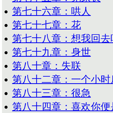
第七十六章：哄人
第七十七章：花
第七十八章：想我回去
第七十九章：身世
第八十章：失联
第八十二章：一个小时
第八十三章：很急
第八十四章：喜欢你便