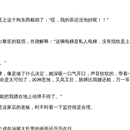
之这个狗东西截胡了：“哎，我的茶还没泡好呢！！”
黎笙的疑惑，肖骁解释：“这辆电梯是私人电梯，没有指纹是上
。”
降，像是做了什么决定，她深吸一口气开口，声音软软的，带着
实在是太可怕了，凶神恶煞，又高又壮，胳膊比我腰还粗，万一等
能把我摁在地上动弹不得了。”
是这家店的老板，时不时看一下监控很是合理。
个成年油腻大肚男的画面还历历在目。