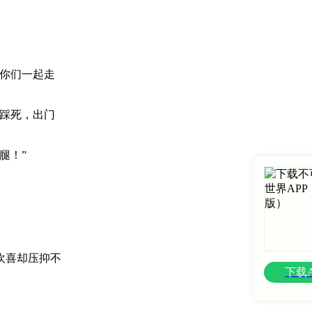
你们一起走
踩死，出门
腿！”
欢喜却压抑不
下载A