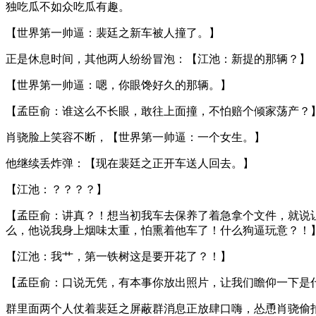
独吃瓜不如众吃瓜有趣。
【世界第一帅逼：裴廷之新车被人撞了。】
正是休息时间，其他两人纷纷冒泡：【江池：新提的那辆？】
【世界第一帅逼：嗯，你眼馋好久的那辆。】
【孟臣俞：谁这么不长眼，敢往上面撞，不怕赔个倾家荡产？
肖骁脸上笑容不断，【世界第一帅逼：一个女生。】
他继续丢炸弹：【现在裴廷之正开车送人回去。】
【江池：？？？？】
【孟臣俞：讲真？！想当初我车去保养了着急拿个文件，就说
么，他说我身上烟味太重，怕熏着他车了！什么狗逼玩意？！
【江池：我艹，第一铁树这是要开花了？！】
【孟臣俞：口说无凭，有本事你放出照片，让我们瞻仰一下是
群里面两个人仗着裴廷之屏蔽群消息正放肆口嗨，怂恿肖骁偷