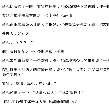
肖骁抬头瞟了一眼，黎笙在后座，那姿态乖得不能再乖，咋一
裴廷之单手握着方向盘，脸上没什么表情。
肖骁正琢磨着怎么让两人同框好让他去震掉另外两个狐朋狗友
处理人：裴廷之。
肖骁：“？？？！”
他抬头只见某人正慢条斯理放下手机。
肖骁果断重新拉了一个群聊，添油加醋地把今天的事都说了一
按照群里面那两人的传播速度，说不定第二天裴廷之父母都要
哪个学校？”
黎笙：“华清计算机，在读研。”
肖骁轻啧了一声：“华清和京大百年死对头啊！”
“你们老师知道你来京大项目做顾问的事吗？”