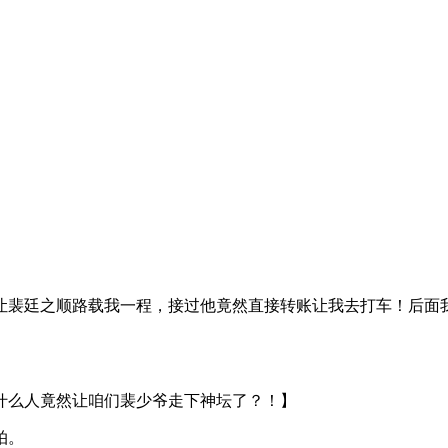
】
让裴廷之顺路载我一程，接过他竟然直接转账让我去打车！后面
】
什么人竟然让咱们裴少爷走下神坛了？！】
拍。