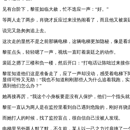
见有台阶下，黎笙如临大赦，忙不迭应一声：“好。”
等两人走了两步，肖骁才反应过来没热闹看了，而且他又被裴廷
说完又急匆匆追上去。
这次走的显然不是之前那辆电梯，这辆电梯更加隐秘，像是看出
黎笙点头，轻轻嗯了一声，视线一直盯着裴廷之的动作。
裴廷之摁了三楼和负一楼，然后开口：“打电话让陈咄过来接你
黎笙知道他们这是准备走了，应了一声却没动，感受着电梯下
显得可怜又无助：“我也不知道刚刚那些人为什么追着我跑，
遇到他们怎么办？”
她再接再厉，“我这个小身板要是没有人保护，他们一个指头就
黎笙一直认为两人是在监控里看到自己遇到危险的，刚好肖骁
而她打人的时候，找了监控盲点，很自信自己没被人发现。
电梯里另外两人默了默，不久前，某人以一己之力过肩摔了一