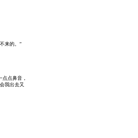
不来的。”
一点点鼻音，
会我出去又