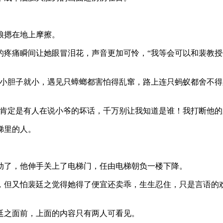
娘摁在地上摩擦。
的疼痛瞬间让她眼冒泪花，声音更加可怜，“我等会可以和裴教授
从小胆子就小，遇见只蟑螂都害怕得乱窜，路上连只蚂蚁都舍不得
肯定是有人在说小爷的坏话，千万别让我知道是谁！我打断他的
梯里的人。
动了，他伸手关上了电梯门，任由电梯朝负一楼下降。
，但又怕裴廷之觉得她得了便宜还卖乖，生生忍住，只是言语的
廷之面前，上面的内容只有两人可看见。