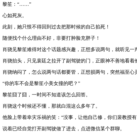
黎笙：“……”
心如死灰。
此刻，她只恨不得回到过去把那时候的自己掐死！
随便找个什么理由不好，非要打肿脸充胖子！
肖骁见黎笙难得对这个话题感兴趣，正想多说两句，就听见一声
肖骁抬头，只见裴廷之拉开了副驾驶的门，正眼神不善地看着
肖骁纳闷了，怎么说两句话都要管，正想损两句，突然福至心
“你的车不会是黎笙小美女撞的吧？”
黎笙囧了囧，一时间不知道该怎么回答。
肖骁这个时候还不懂，那就白混这么多年了。
他脸上带着幸灾乐祸的笑：“没事，让他自己修，你们裴教授有
说着已经自觉打开副驾驶做了进去，点进微信某个群聊。