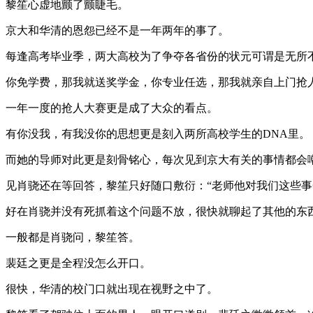
黎笙心虚地颤了颤睫毛。
京大和华清的恩怨已经不是一年两年的事了。
每逢高考毕业季，两大高校为了争夺各省份的状元可谓是无所
你免学费，那我就送奖学金，你专业任选，那我就亲自上门抢
一年一度的抢人大赛更是成了大众的看点。
有你没我，有我没你的思想更是刻入两所高校学生的DNA里。
而她的导师对此更是刻骨铭心，每次见到京大有关的事情都会
见肖骁还在等回答，黎笙只好随口敷衍：“老师他对我们这些事
好在肖骁并没有死抓着这个问题不放，很快就聊起了其他的东
一般都是肖骁问，黎笙答。
裴廷之更是全程没怎么开口。
很快，华清的校门口就出现在视野之中了。