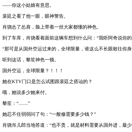
——你这小姑娘有意思。
裴廷之看了他一眼，眼神警告。
肖骁怂了怂肩，脸上带着一丝大家都懂的神色。
到了车库，肖骁看着面前这辆车想到什么问：“我听阿奇说你的
“那可是从国外空运过来的，全球限量，谁这么不长眼敢往你身
听到这话，黎笙神色一顿。
国外空运，全球限量？！！！
她在KTV门口是怎么试图跟裴廷之搭讪的？
哦，她说多少她来付。
黎笙：“……”
她忍不住弱弱问了句：“一般修需要多少钱？”
肖骁吊儿郎当地答道：“也不贵，就是材料需要从国外进，最少