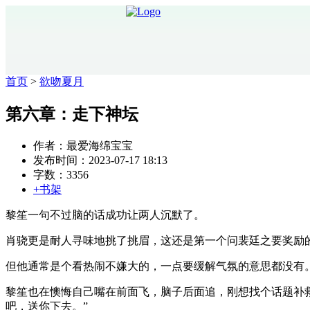
首页
>
欲吻夏月
第六章：走下神坛
作者：最爱海绵宝宝
发布时间：2023-07-17 18:13
字数：3356
+书架
黎笙一句不过脑的话成功让两人沉默了。
肖骁更是耐人寻味地挑了挑眉，这还是第一个问裴廷之要奖励
但他通常是个看热闹不嫌大的，一点要缓解气氛的意思都没有
黎笙也在懊悔自己嘴在前面飞，脑子后面追，刚想找个话题补
吧，送你下去。”