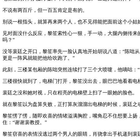
不说有两百斤，但一百五肯定是有的。
别说一根指头，就算再来两个人，也不见得能把面前这个小姑
见对面没什么反应，黎笙索性心一狠，手一动，大腿内侧传来
吗？”
没等裴廷之开口，黎笙率先一脸认真地开始胡说八道：“陈咄
更是一阵风就能把他给吹跑了。”
此刻，三楼某包厢的陈咄突然连续打了三个大喷嚏，他嘀咕：“
三楼很快就到了，电梯门打开，黎笙没出去，眼巴巴地看着电
裴廷之没和她对视，只在程亮的电梯壁上扫了一眼她的脸色。
就在黎笙以为盘算失败，正打算灰溜溜出电梯的时候，裴廷之
黎笙愣了愣，随即欢喜的情绪溢满胸腔，嘴角忍不住想要上扬
住：“谢谢裴教授。”
黎笙窃喜的表情没逃过两个男人的眼睛，肖骁拿出手机递到裴