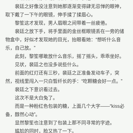
裴廷之好像没注意到她那逐渐变得肆无忌惮的眼神，
取下戴了一下午的眼镜，伸手揉了揉眉心。
黎笙这才发现，男人眉眼之间带着一丝疲倦。
裴廷之放下手，将手里面的金丝框眼镜丢在一旁的储
物盒中，好似才发现她的目光，抬眼看她：“想听什么音
乐，自己放。”
此刻，黎笙哪敢放什么音乐，摇了摇头，乖乖坐好。
见状，裴廷之也没多说些什么。
前面的红灯还有三秒，裴廷之正准备发动车子，突
然，视线里闯入一只白皙纤长的手：“吃颗糖会好一点。”
裴廷之下意识看过去。
这次不是大白兔了。
而是一种粉红色包装的糖，上面几个大字——“kiss必
备，醇然心动”。
显然黎笙也注意到了包装上那不同寻常的字迹。
尴尬的同时，脸又热了一下。