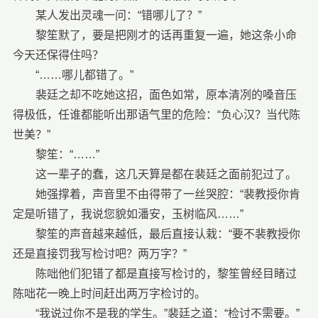
某人发出灵魂一问：“错哪儿了？”
黎笙默了，要是把刚才的话再重复一遍，她这条小命
今天还保得住吗？
“……哪儿都错了。”
裴廷之却不吃她这招，面色如常，原本清冽的嗓音压
得极低，任谁都能听出那语气里的危险：“负心汉？当代陈
世美？”
黎笙：“……”
这一辈子的蠢，这几天算是都在裴廷之面前犯过了。
她强撑着，声音里不由得带了一丝哭腔：“裴教授你肯
定是听错了，我说您貌如潘安，玉树临风……”
黎笙的声音越来越低，最后直接认栽：“要不裴教授你
还是直接罚我写检讨吧？两万字？”
陈咄他们犯错了都是直接写检讨的，黎笙曾经目睹过
陈咄花一晚上时间赶出两万字检讨的。
“我说过你不是我的学生。”裴廷之道：“检讨不需要。”