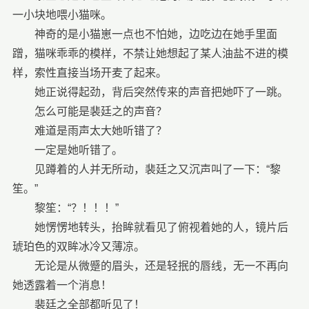
一小块地喂小猫咪。
神奇的是小猫崽一点也不怕她，边吃边在她手里面
蹭，猫咪乖乖的模样，不禁让她想起了某人油盐不进的模
样，索性直接当场开麦了起来。
她正说得起劲，背后突然传来的声音把她吓了一跳。
怎么可能是裴廷之的声音？
难道是雨声太大她听错了？
一定是她听错了。
见蹲着的人并无所动，裴廷之又沉声叫了一下：“黎
笙。”
黎笙：“？！！！”
她愣愣地转头，抬眸就看见了俯视着她的人，镜片后
琥珀色的双眸冰冷又薄凉。
无论是从微蹙的眉头，还是轻抿的唇线，无一不再向
她透露着一个消息！
裴廷之全部都听见了！