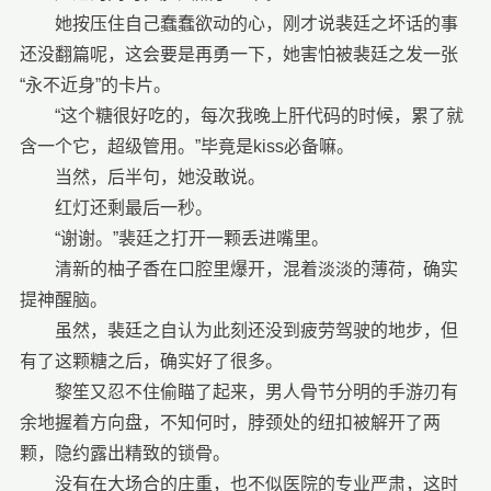
她按压住自己蠢蠢欲动的心，刚才说裴廷之坏话的事
还没翻篇呢，这会要是再勇一下，她害怕被裴廷之发一张
“永不近身”的卡片。
“这个糖很好吃的，每次我晚上肝代码的时候，累了就
含一个它，超级管用。”毕竟是kiss必备嘛。
当然，后半句，她没敢说。
红灯还剩最后一秒。
“谢谢。”裴廷之打开一颗丢进嘴里。
清新的柚子香在口腔里爆开，混着淡淡的薄荷，确实
提神醒脑。
虽然，裴廷之自认为此刻还没到疲劳驾驶的地步，但
有了这颗糖之后，确实好了很多。
黎笙又忍不住偷瞄了起来，男人骨节分明的手游刃有
余地握着方向盘，不知何时，脖颈处的纽扣被解开了两
颗，隐约露出精致的锁骨。
没有在大场合的庄重，也不似医院的专业严肃，这时