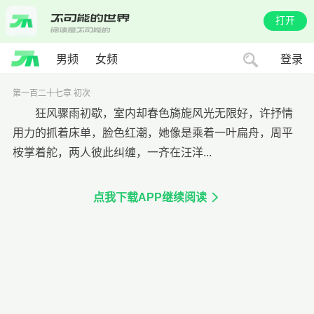
打开
男频
女频
登录
第一百二十七章 初次
狂风骤雨初歇，室内却春色旖旎风光无限好，许抒情
用力的抓着床单，脸色红潮，她像是乘着一叶扁舟，周平
桉掌着舵，两人彼此纠缠，一齐在汪洋...
点我下载APP继续阅读