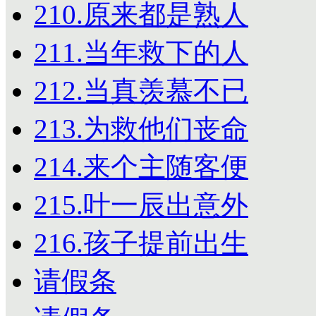
210.原来都是熟人
211.当年救下的人
212.当真羡慕不已
213.为救他们丧命
214.来个主随客便
215.叶一辰出意外
216.孩子提前出生
请假条