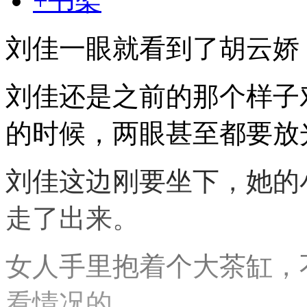
+书架
刘佳一眼就看到了胡云娇
刘佳还是之前的那个样子
的时候，两眼甚至都要放
刘佳这边刚要坐下，她的
走了出来。
女人手里抱着个大茶缸，
看情况的。