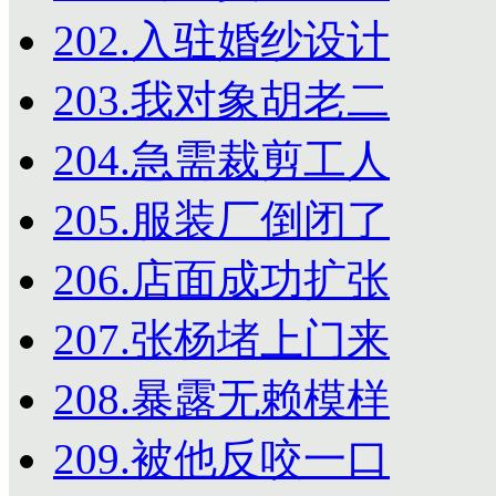
202.入驻婚纱设计
203.我对象胡老二
204.急需裁剪工人
205.服装厂倒闭了
206.店面成功扩张
207.张杨堵上门来
208.暴露无赖模样
209.被他反咬一口