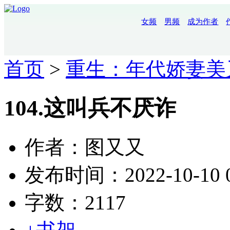
女频
男频
成为作者
首页
>
重生：年代娇妻美
104.这叫兵不厌诈
作者：图又又
发布时间：2022-10-10 0
字数：2117