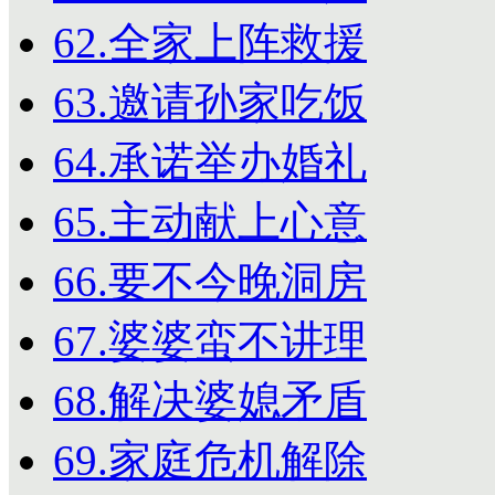
62.全家上阵救援
63.邀请孙家吃饭
64.承诺举办婚礼
65.主动献上心意
66.要不今晚洞房
67.婆婆蛮不讲理
68.解决婆媳矛盾
69.家庭危机解除