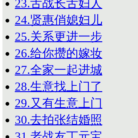
23.舌战长舌妇人
24.贤惠俏媳妇儿
25.关系更进一步
26.给你攒的嫁妆
27.全家一起进城
28.生意找上门了
29.又有生意上门
30.去拍张结婚照
31.老战友丁元宝