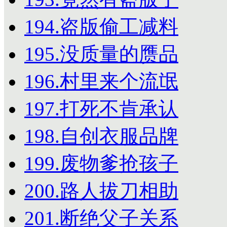
194.盗版偷工减料
195.没质量的赝品
196.村里来个流氓
197.打死不肯承认
198.自创衣服品牌
199.废物爹抢孩子
200.路人拔刀相助
201.断绝父子关系