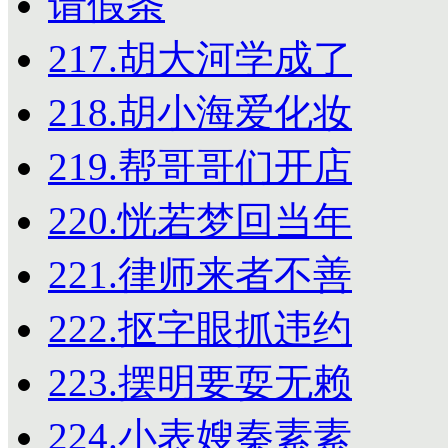
请假条
217.胡大河学成了
218.胡小海爱化妆
219.帮哥哥们开店
220.恍若梦回当年
221.律师来者不善
222.抠字眼抓违约
223.摆明要耍无赖
224.小表嫂秦素素