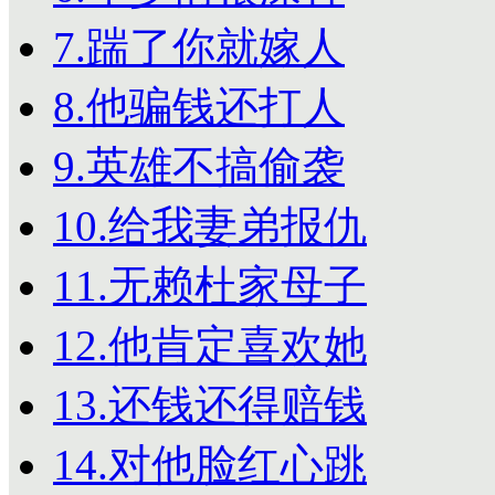
7.踹了你就嫁人
8.他骗钱还打人
9.英雄不搞偷袭
10.给我妻弟报仇
11.无赖杜家母子
12.他肯定喜欢她
13.还钱还得赔钱
14.对他脸红心跳