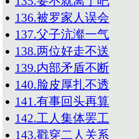
135.要不就离了吧
136.被罗家人误会
137.父子沆瀣一气
138.两位好走不送
139.内部矛盾不断
140.脸皮厚扎不透
141.有事回头再算
142.工人集体罢工
143.戳穿二人关系