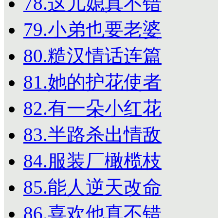
78.这儿媳真不错
79.小弟也要老婆
80.糙汉情话连篇
81.她的护花使者
82.有一朵小红花
83.半路杀出情敌
84.服装厂橄榄枝
85.能人逆天改命
86.喜欢他真不错