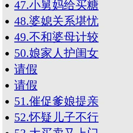
47.小舅妈给买糖
48.婆媳关系堪忧
49.不和婆母计较
50.娘家人护闺女
请假
请假
51.催促爹娘提亲
52.怀疑儿子不行