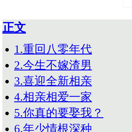
正文
1.重回八零年代
2.今生不嫁渣男
3.喜迎全新相亲
4.相亲相爱一家
5.你真的要娶我？
6.年少情根深种