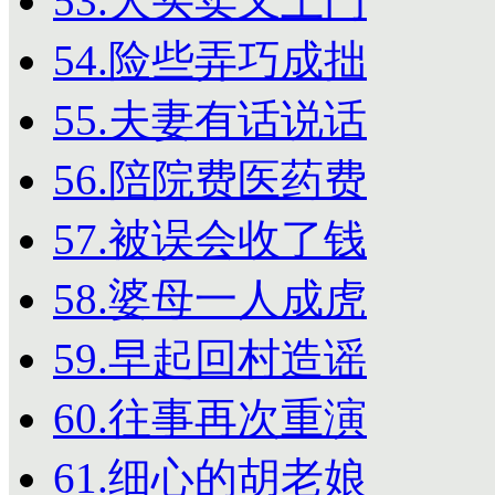
53.大买卖又上门
54.险些弄巧成拙
55.夫妻有话说话
56.陪院费医药费
57.被误会收了钱
58.婆母一人成虎
59.早起回村造谣
60.往事再次重演
61.细心的胡老娘