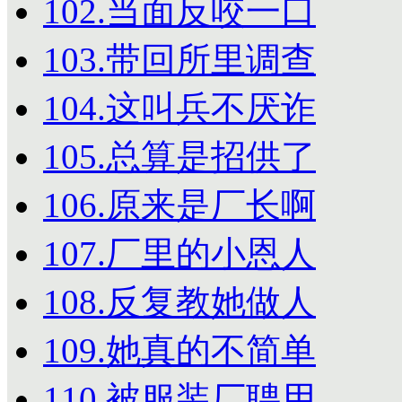
102.当面反咬一口
103.带回所里调查
104.这叫兵不厌诈
105.总算是招供了
106.原来是厂长啊
107.厂里的小恩人
108.反复教她做人
109.她真的不简单
110.被服装厂聘用