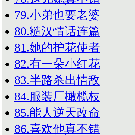
79.小弟也要老婆
80.糙汉情话连篇
81.她的护花使者
82.有一朵小红花
83.半路杀出情敌
84.服装厂橄榄枝
85.能人逆天改命
86.喜欢他真不错