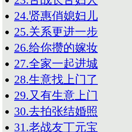
24.贤惠俏媳妇儿
25.关系更进一步
26.给你攒的嫁妆
27.全家一起进城
28.生意找上门了
29.又有生意上门
30.去拍张结婚照
31.老战友丁元宝