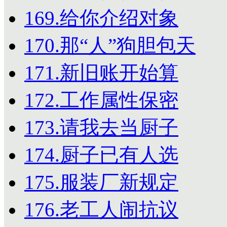
169.给你介绍对象
170.那“人”狗胆包天
171.新旧账开始算
172.工作属性保密
173.请我去当厨子
174.厨子已有人选
175.服装厂新规定
176.老工人闹抗议