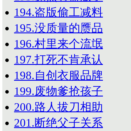
194.盗版偷工减料
195.没质量的赝品
196.村里来个流氓
197.打死不肯承认
198.自创衣服品牌
199.废物爹抢孩子
200.路人拔刀相助
201.断绝父子关系