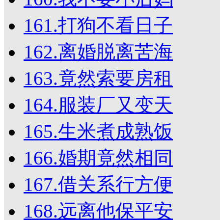
161.打狗不看日子
162.离婚脱离苦海
163.竟然索要房租
164.服装厂又变天
165.生米煮成熟饭
166.婚期竟然相同
167.借关系行方便
168.远离他保平安