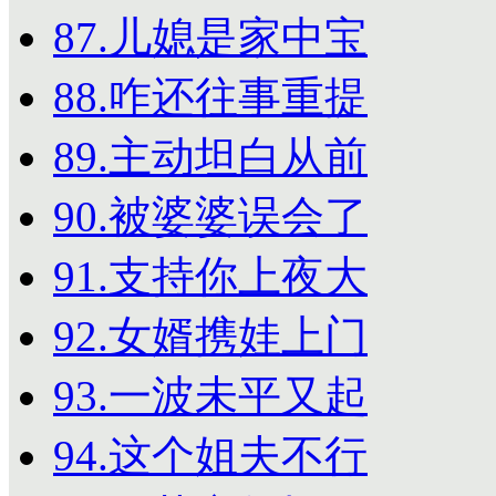
87.儿媳是家中宝
88.咋还往事重提
89.主动坦白从前
90.被婆婆误会了
91.支持你上夜大
92.女婿携娃上门
93.一波未平又起
94.这个姐夫不行