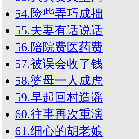
54.险些弄巧成拙
55.夫妻有话说话
56.陪院费医药费
57.被误会收了钱
58.婆母一人成虎
59.早起回村造谣
60.往事再次重演
61.细心的胡老娘