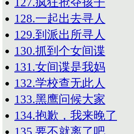
127.疯狂抢夺孩子
128.一起出去寻人
129.到派出所寻人
130.抓到个女间谍
131.女间谍是我妈
132.学校查无此人
133.黑鹰问候大家
134.抱歉，我来晚了
135.要不就离了吧