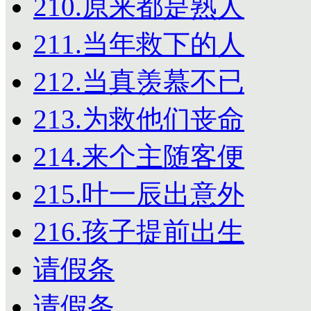
210.原来都是熟人
211.当年救下的人
212.当真羡慕不已
213.为救他们丧命
214.来个主随客便
215.叶一辰出意外
216.孩子提前出生
请假条
请假条