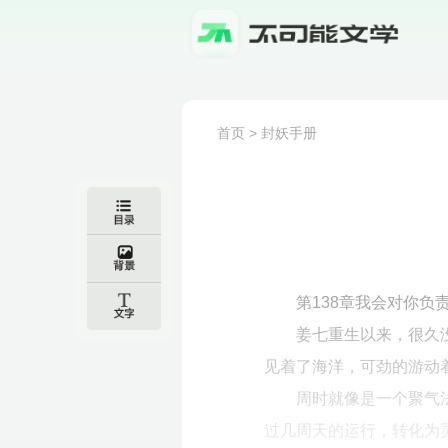
首页
>
封妖手册
第138章我会对你负
姜七重生以来，很久
见着了海洋，可劲的游动
周时就像是一个聚气
过几周天的运行，转化为