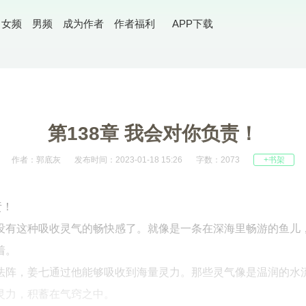
女频
男频
成为作者
作者福利
APP下载
第138章 我会对你负责！
作者：郭底灰
发布时间：2023-01-18 15:26
字数：2073
+书架
责！
没有这种吸收灵气的畅快感了。就像是一条在深海里畅游的鱼儿
着。
法阵，姜七通过他能够吸收到海量灵力。那些灵气像是温润的水
灵力，积蓄在气窍之中。