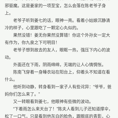
邪驱魔。这是姜家的一项至宝，怎么会落在陈老爷子身
上。
老爷子听到姜七的话，眼神一亮。看着小姑娘沉静清
冷的样子，心里跟吃了一颗定心丸似的。
果然没错！姜无你果然没算错！你这个外孙女一定大
有作为，你九泉之下可明目！
老爷子想到故去的友人，眼眶一热，强压下内心的波
动。
外面还在下雨，阴雨绵绵，无端的让人心情惆怅。
陈南飞穿着一身睡衣站在阳台上，仰着头不知道在看
什么。
他听到动静，转身看到一家子人有些诧异：“爷爷，爸
妈你们怎么来了。”
又一转眼看到姜七，他眼神有些微的波动。
“下着雨怎么来天台了！”陈夫人看到儿子还知道撑伞，
松了一口气，只是看到他灰白的脸色，跟眼底的青影，心