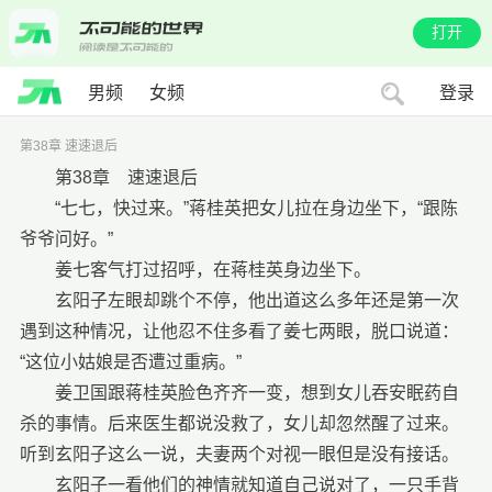
打开
男频
女频
登录
第38章 速速退后
第38章 速速退后
“七七，快过来。”蒋桂英把女儿拉在身边坐下，“跟陈
爷爷问好。”
姜七客气打过招呼，在蒋桂英身边坐下。
玄阳子左眼却跳个不停，他出道这么多年还是第一次
遇到这种情况，让他忍不住多看了姜七两眼，脱口说道：
“这位小姑娘是否遭过重病。”
姜卫国跟蒋桂英脸色齐齐一变，想到女儿吞安眠药自
杀的事情。后来医生都说没救了，女儿却忽然醒了过来。
听到玄阳子这么一说，夫妻两个对视一眼但是没有接话。
玄阳子一看他们的神情就知道自己说对了，一只手背