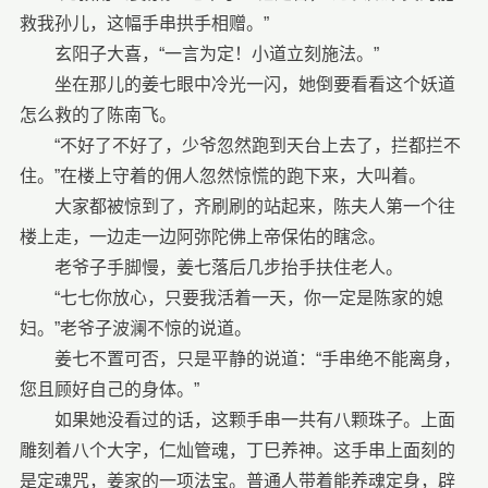
救我孙儿，这幅手串拱手相赠。”
玄阳子大喜，“一言为定！小道立刻施法。”
坐在那儿的姜七眼中冷光一闪，她倒要看看这个妖道
怎么救的了陈南飞。
“不好了不好了，少爷忽然跑到天台上去了，拦都拦不
住。”在楼上守着的佣人忽然惊慌的跑下来，大叫着。
大家都被惊到了，齐刷刷的站起来，陈夫人第一个往
楼上走，一边走一边阿弥陀佛上帝保佑的瞎念。
老爷子手脚慢，姜七落后几步抬手扶住老人。
“七七你放心，只要我活着一天，你一定是陈家的媳
妇。”老爷子波澜不惊的说道。
姜七不置可否，只是平静的说道：“手串绝不能离身，
您且顾好自己的身体。”
如果她没看过的话，这颗手串一共有八颗珠子。上面
雕刻着八个大字，仁灿管魂，丁巳养神。这手串上面刻的
是定魂咒，姜家的一项法宝。普通人带着能养魂定身，辟