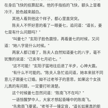
在身后飞快的掐算起来。他的手指掐的飞快，额头上冒着
冷汗，脸色越来越白。
其他人看到他这个样子，都心里直突突。
陈夫人不怀好意的看了一眼姜七，追问道：“道长，姜
七是有什么问题吗？”
“叫姜七？”玄阳子脸色震惊，再看姜七的时候，又问
道：“她八字是什么时候。”
两家人都订婚了，陈夫人自然知道姜七的八字，毫不
犹豫的说道：“己亥年七月初七。”
“这不可能！”玄阳子猛地往后退了半步，心神大震。
“有什么不可能的。”陈夫人急忙追问道，她本来就不同
意儿子跟姜七订婚。拗不过老爷子的意思，如果这个女孩
儿真的有问题，一定要打听清楚。
这个时候姜七忽然问道：“陈南飞不在吗？”
一语惊醒梦中人，大家才想起昏睡中的陈南飞。
“先救南飞要紧。”老爷子一锤定音，“道长如果真的能