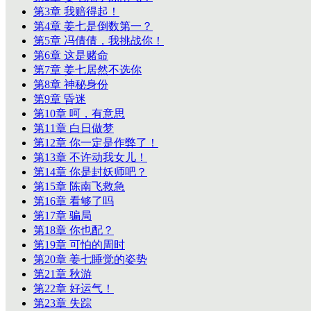
第3章 我赔得起！
第4章 姜七是倒数第一？
第5章 冯倩倩，我挑战你！
第6章 这是赌命
第7章 姜七居然不选你
第8章 神秘身份
第9章 昏迷
第10章 呵，有意思
第11章 白日做梦
第12章 你一定是作弊了！
第13章 不许动我女儿！
第14章 你是封妖师吧？
第15章 陈南飞救急
第16章 看够了吗
第17章 骗局
第18章 你也配？
第19章 可怕的周时
第20章 姜七睡觉的姿势
第21章 秋游
第22章 好运气！
第23章 失踪