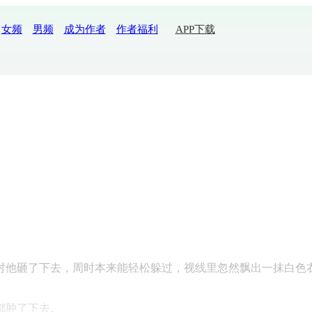
女频
男频
成为作者
作者福利
APP下载
对他砸了下去，周时本来能轻松躲过，视线里忽然飘出一抹白色
都肿了下去。