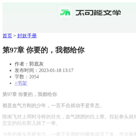
首页
>
封妖手册
第97章 你要的，我都给你
作者：郭底灰
发布时间：2023-01-18 13:17
字数：2054
+书架
第97章 你要的，我都给你
都是血气方刚的少年，一言不合就动手是常态。
陈南飞对上周时冷眸的目光，血气蹭蹭的往上窜。捏起拳头就
定定的站在那儿挨了一拳。
少年的拳头坚硬有力，一拳下去周时的嘴角就流了血，半边脸