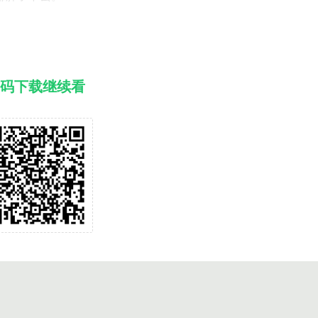
码下载继续看