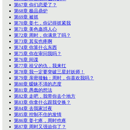
第67章 你们恋爱了？
第68章 极品鼎炉
第69章 被抓
第70章 姜七，你记得抓紧我
第71章 美色蛊惑人心
第72章 周时，你满意了吗？
第73章 其实也疼啊
第74章 你算什么东西
第75章 你在审问我吗？
第76章 间谍
第77章 祖父的仇，我来扛
第78章 我一定要突破三星封妖师！
第79章 亲密接触：周时，你喜欢我吗？
第80章 暧昧不清的态度
第81章 愚蠢的想法
第82章 走吧，我带你去个地方
第83章 你拿什么跟我交换？
第84章 去我家过夜
第85章 控制不住的发情
第86章 姜七疼，周时也疼
第87章 周时又强迫你了？