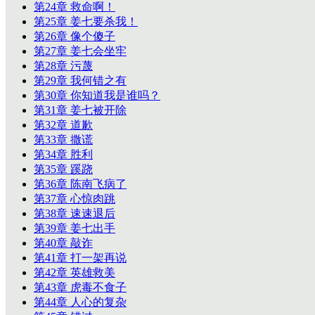
第24章 救命啊！
第25章 姜七要杀我！
第26章 像个傻子
第27章 姜七会坐牢
第28章 污蔑
第29章 我何错之有
第30章 你知道我是谁吗？
第31章 姜七被开除
第32章 道歉
第33章 撒谎
第34章 胜利
第35章 蹊跷
第36章 陈南飞病了
第37章 心惊肉跳
第38章 速速退后
第39章 姜七出手
第40章 敲诈
第41章 打一架再说
第42章 英雄救美
第43章 虎毒不食子
第44章 人心的复杂