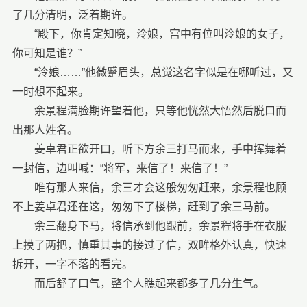
了几分清明，泛着期许。
“殿下，你肯定知晓，泠娘，宫中有位叫泠娘的女子，
你可知是谁？”
“泠娘……”他微蹙眉头，总觉这名字似是在哪听过，又
一时想不起来。
余景程满脸期许望着他，只等他恍然大悟然后脱口而
出那人姓名。
姜卓君正欲开口，听下方余三打马而来，手中挥舞着
一封信，边叫喊：“将军，来信了！来信了！”
唯有那人来信，余三才会这般匆匆赶来，余景程也顾
不上姜卓君还在这，匆匆下了楼梯，赶到了余三马前。
余三翻身下马，将信承到他跟前，余景程将手在衣服
上摸了两把，慎重其事的接过了信，双眸格外认真，快速
拆开，一字不落的看完。
而后舒了口气，整个人瞧起来都多了几分生气。