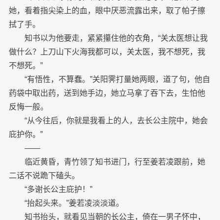
她，看着指尖染上的血，眼中厌恶流露出来，取了帕子擦
拭了手。
知书以为他要走，紧紧攥住他的衣角，“关太医想让我
做什么？上刀山下火海我都可以，关太医，我不想死，我
不想死。”
“有悟性，不算蠢。”关阳霁打量她两眼，道了句，他自
药袋中取出药，送到她手边，她立马拿了吞下去，生怕他
反悔一般。
“从今往后，你就是我看上的人，去长公主院中，她会
庇护你。”
——
临近黄昏，青竹领了知书进门，行至姜若凌跟前，她
二话不说跪下磕头。
“多谢长公主庇护！”
“抬起头来。”姜若凌淡淡道。
知书抬头，就看见当朝的长公主，倚在一男子怀中，