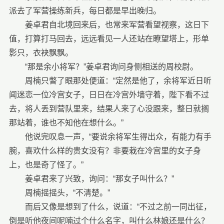
派去了军营操练新兵，每日都是早出晚归。
姜卓君自北境回来后，也常来军营看望视察，这日下
值，打算打马回去，远远看见一人还站在瞭望塔上，形单
影只，衣袂飘飘。
“那是余小将军？”姜卓君询问身侧相送的周校尉。
周楠只瞥了眼那处便道：“定然是他了，余将军近日听
闻迷恋一位冷宫女子，日日在冷宫外墙守着，陛下看不过
去，将人丢到营队里来，结果人来了心没跟来，整日就搁
那站着，谁也不知他在想什么。”
他说完叹息一声，“要说余将军生得出众，有能力有手
腕，喜欢什么样的贵女没有？非要栽在冷宫里的女子身
上，也是奇了怪了。”
姜卓君来了兴致，询问：“那女子叫什么？”
周楠摇摇头，“不清楚。”
而后又像是想到了什么，说道：“不过之前一同出征，
倒是听他夜间呢喃过个什么名字，叫什么林娘还是什么？