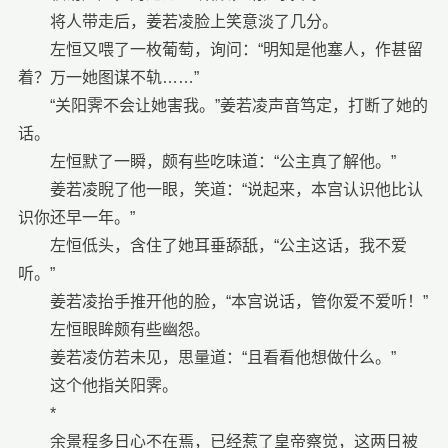
将人带走后，姜若凌脸上笑意淡了几分。
左恒又喂了一枚葡萄，询问：“明知是他塞人，作甚留
着？万一她图谋不轨……”
“关阳霁不会让她害我。”姜若凌声音笃定，打断了她的
话。
左恒默了一瞬，颇有些吃味道：“公主真了解他。”
姜若凌睨了他一眼，笑道：“说起来，本宫认识他比认
识你还早一年。”
左恒低头，含住了她耳垂舔舐，“公主这话，我不爱
听。”
姜若凌抬手推开他的脸，“本宫说话，管你爱不爱听！”
左恒眼眸颇有些幽怨。
姜若凌仿若未见，思量道：“且看看他想做什么。”
这个他指关阳霁。
*
余景程多日心不在焉，已经惹了皇帝察觉，这两日被