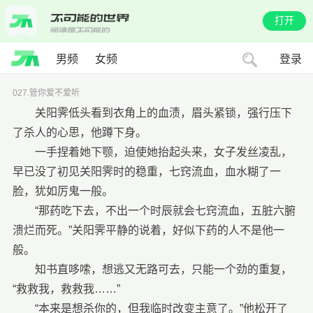
打开
男频
女频
登录
027.管你爱不爱听
关阳霁低头看到衣角上的血渍，眉头紧锁，强行压下
了杀人的心思，他蹲下身。
一手捏着她下颚，迫使她抬起头来，女子发丝凌乱，
早已没了初见关阳霁时的稳重，七窍流血，血水糊了一
脸，犹如厉鬼一般。
“那药吃下去，不出一个时辰就会七窍流血，五脏六腑
溃烂而死。”关阳霁平静的说着，好似下药的人不是他一
般。
知书直哆嗦，想逃又无路可去，只能一个劲的重复，
“救救我，救救我……”
“本来是想杀你的，但我临时改变主意了。”他松开了