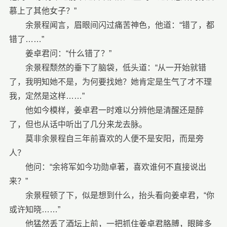
慕上了其他女子？”
余景程闻言，眉眼间闪过痛苦神色，他道：“错了，都
错了……”
姜卓君问：“什么错了？”
余景程颓然的垂下了脑袋，低头道：“从一开始就错
了，我明知她不是，为何要找她？她肯定是生气了才不理
我，定然是这样……”
他如今模样，姜卓君一时难以分辨他是清醒还是醉
了，但也从话中听出了几分来龙去脉。
莫非余景程自三年前喜欢的人便不是安阳，而是旁
人？
他问：“余将军如今功勋卓著，喜欢谁何不直接说出
来？”
余景程顿了下，似是想到什么，抬头看向姜卓君，“你
或许知晓……”
他猛然丢了酒坛上前，一把抓住姜卓君胳膊，眼眸多