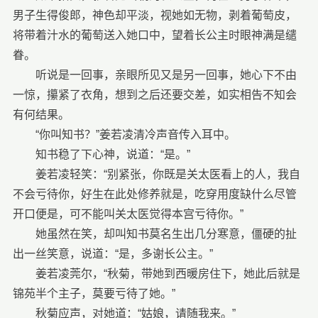
男子生得俊郎，神色却平淡，视她如无物，剥着葡萄皮，
将带着汁水的葡萄送入她口中，望着长公主时眼神满是缱
眷。
听说是一回事，亲眼所见又是另一回事，她心下不由
一惊，攥紧了衣角，想到之后还要交差，如实相告不知会
有何结果。
“你叫知书？”姜若凌清冷声音传入耳中。
知书稳了下心神，说道：“是。”
姜若凌轻笑：“别紧张，你既是关太医看上的人，我自
不会亏待你，好生在此处修养就是，吃穿用度缺什么尽管
开口便是，可不能叫关太医觉得本宫亏待你。”
她虽然在笑，却叫知书莫名生出几分寒意，僵硬的扯
出一丝笑意，说道：“是，多谢长公主。”
姜若凌莞尔，“秋菊，带她到西暖房住下，她此后就是
锦苑半个主子，莫要亏待了她。”
秋菊应声，对她道：“姑娘，请随我来。”