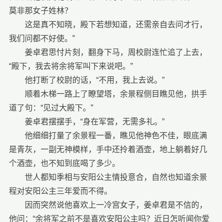
莫非那女子姓林？
这是真不知晓，殿下若想知道，还需亲自去问才行，
我们问都不好使。”
姜卓君思忖片刻，翻身下马，周校尉连忙追了上去，
“殿下，我去将余将军叫下来说吧。”
他打断了校尉的话，“不用，我上去说。”
顺着木梯一路上了瞭望塔，余景程侧目瞧见他，拱手
道了句：“见过大殿下。”
姜卓君摆摆手，“身在军营，无需多礼。”
他细细打量了余景程一番，瞧见他神色不佳，眼底满
是青灰，一副无神模样，手中还拎着酒壶，地上躺着好几
个酒壶，也不知到底喝了多少。
世人都知季相与安阳公主情投意合，自然也知道余景
程对安阳公主三年爱而不得。
因而突然说他喜欢上一冷宫女子，姜卓君是不信的，
他问：“余将军之前不是喜欢安阳公主吗？近日怎听闻你爱