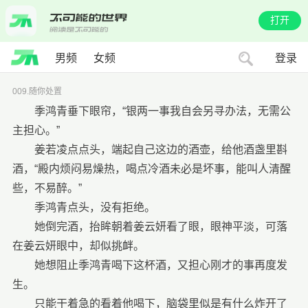
打开
男频
女频
登录
009.随你处置
季鸿青垂下眼帘，“银两一事我自会另寻办法，无需公
主担心。”
姜若凌点点头，端起自己这边的酒壶，给他酒盏里斟
酒，“殿内烦闷易燥热，喝点冷酒未必是坏事，能叫人清醒
些，不易醉。”
季鸿青点头，没有拒绝。
她倒完酒，抬眸朝着姜云妍看了眼，眼神平淡，可落
在姜云妍眼中，却似挑衅。
她想阻止季鸿青喝下这杯酒，又担心刚才的事再度发
生。
只能干着急的看着他喝下，脑袋里似是有什么炸开了