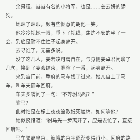
余景程，赫赫有名的小将军，也是……姜云妍的舔
狗。
她眯了眯眼，颇有些惬意的朝他一笑。
他冷冷视她一眼，垂下了视线，焦灼不安的坐了一
会，到底是耐不住性子起身离开。
去寻谁了，无需多说。
没了这几人，姜若凌可谓自在，与身侧姜卓君闲聊了
几句，挨到了宴会结束，寒暄了一番，起身离开。
来到宫门前，季府的马车找了过来，她兀自上了马
车，叫车夫御车回府。
车夫多嘴问了一句：“不等驸马吗？”
驸马？
此时怕是在榻上夜夜笙歌抵死缠绵，如何等他？
她似惋惜道：“驸马先一步离开了，应是去忙了，直接
回府吧。”
马车驶离皇宫，巍峨的宫宇逐渐变得肖小，回府的路