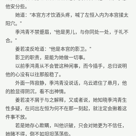
他安分些。
她道：“本宫方才饮酒头疼，喊了左恒入内为本宫揉太
阳穴。”
季鸿青不禁蹙眉，“他是男儿，与你同处一处，于礼不
合。”
姜若凌反呛道：“他是本宫的影卫。”
影卫的职责，是能为她做一切事。
以前季鸿青从不会管这种闲事，而今插手，总归说明
他的心没有以往那般稳了。
外面一阵寂静，季鸿青没说话，乌云遮住了悬月，他
的脸显得阴沉，看不出神情。
姜若凌不屑于与之解释，又或者说，她知晓季鸿青生
性多疑，在问出左恒为何不在那一刻起，就注定会揪着这
件事不放。
若是她存心欺瞒，叫他识破，只会对她更为不信任，
她赌不得，倒不如坦坦荡荡些。