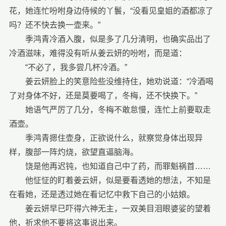
花，她连忙吩咐身边侍候的丫鬟，“没看见皇姐的酒都凉了
吗？还不快去换一壶来。”
季鸿青冷酒入腹，似是多了几分清明，也确实品出了
冷酒滋味，难得没有听从姜云妍的吩咐，而是道：
“不必了，我多尝几杯冷酒。”
姜云妍脸上的笑意险些没维持住，她劝说道：“冷酒喝
了对身体不好，还是莫要喝了，冬梅，还不快换下。”
她语气严厉了几分，冬梅不敢怠慢，连忙上前要取走
酒壶。
季鸿青摁住壶身，正欲说什么，就察觉身体出现异
样，腹部一阵灼烧，欲望直逼脑海。
饶是他再迟钝，也知道自己中了药，而罪魁祸首……
他怔怔的盯着姜云妍，似是要看透她的想法，不知是
在看她，还是透过她在看记忆中救下自己的小姑娘。
姜云妍早已吓得六神无主，一双美目泪眼婆娑的望着
他，祈求他不要将这事说出来。