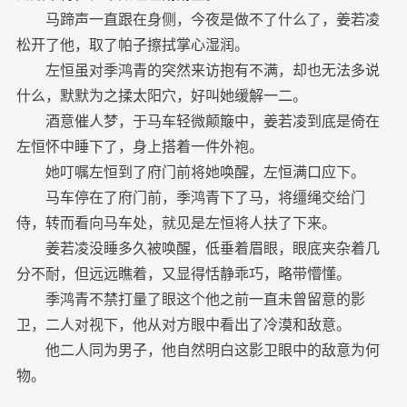
马蹄声一直跟在身侧，今夜是做不了什么了，姜若凌
松开了他，取了帕子擦拭掌心湿润。
左恒虽对季鸿青的突然来访抱有不满，却也无法多说
什么，默默为之揉太阳穴，好叫她缓解一二。
酒意催人梦，于马车轻微颠簸中，姜若凌到底是倚在
左恒怀中睡下了，身上搭着一件外袍。
她叮嘱左恒到了府门前将她唤醒，左恒满口应下。
马车停在了府门前，季鸿青下了马，将缰绳交给门
侍，转而看向马车处，就见是左恒将人扶了下来。
姜若凌没睡多久被唤醒，低垂着眉眼，眼底夹杂着几
分不耐，但远远瞧着，又显得恬静乖巧，略带懵懂。
季鸿青不禁打量了眼这个他之前一直未曾留意的影
卫，二人对视下，他从对方眼中看出了冷漠和敌意。
他二人同为男子，他自然明白这影卫眼中的敌意为何
物。