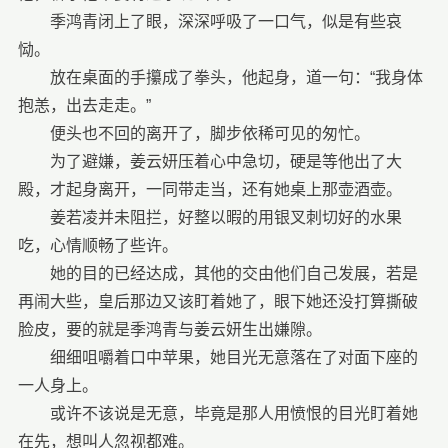
季鸿青闭上了眼，深深呼吸了一口气，似是有些哀
恸。
放在桌面的手攥成了拳头，他起身，道一句：“我身体
抱恙，出去走走。”
便头也不回的离开了，脚步依稀可见的匆忙。
为了避嫌，姜云妍压着心中急切，硬是等他出了大
殿，才起身离开，一同带走当，还有她桌上那壶酒壶。
姜若凌并未阻拦，好整以暇的用银叉刺切好的水果
吃，心情顺畅了些许。
她的目的已经达成，其他的交由他们自己发展，若是
再闹大些，皇后那边又该盯着她了，眼下她还没打算撕破
脸皮，要的就是季鸿青与姜云妍生出嫌隙。
细细咀嚼着口中苹果，她目光无意落在了对面下座的
一人身上。
或许不该说是无意，毕竟是那人用愤恨的目光盯着她
在先，想叫人忽视都难。