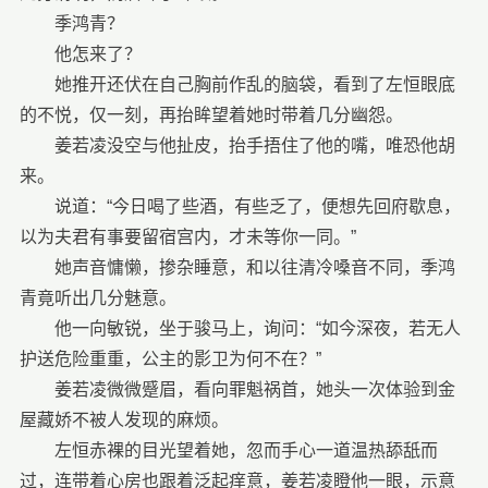
季鸿青？
他怎来了？
她推开还伏在自己胸前作乱的脑袋，看到了左恒眼底
的不悦，仅一刻，再抬眸望着她时带着几分幽怨。
姜若凌没空与他扯皮，抬手捂住了他的嘴，唯恐他胡
来。
说道：“今日喝了些酒，有些乏了，便想先回府歇息，
以为夫君有事要留宿宫内，才未等你一同。”
她声音慵懒，掺杂睡意，和以往清冷嗓音不同，季鸿
青竟听出几分魅意。
他一向敏锐，坐于骏马上，询问：“如今深夜，若无人
护送危险重重，公主的影卫为何不在？”
姜若凌微微蹙眉，看向罪魁祸首，她头一次体验到金
屋藏娇不被人发现的麻烦。
左恒赤裸的目光望着她，忽而手心一道温热舔舐而
过，连带着心房也跟着泛起痒意，姜若凌瞪他一眼，示意