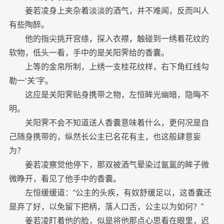
姜若凌身上夹杂着淡淡的酒气，并不难闻，反而叫人
有些陶醉。
他的指尖挑开宫绦，探入衣襟，触碰到一绣着花纹的
软物，低头一看，手中的是关阳霁给的香囊。
上等的金帛所制，上绣一支桂花纹样，右下角红线勾
勒一‘关’字。
这应是关阳霁贴身携带之物，左恒眸光幽暗，隐晦不
明。
关阳霁不会不知道送人香囊意味着什么，更何况是自
己随身携带的，纵然长公主已名花有主，也这般肆意妄
为？
姜若凌察觉他停下，那双被酒气晕染过氤氲的眸子微
微睁开，看见了他手中的香囊。
左恒缓缓道：“公主的头疾，有奴舒缓足以，这香囊还
是弃了好，以免留下把柄，落人口舌，公主以为如何？”
姜若凌盯着他的脸，似是将他那点心思看在眼里，迟