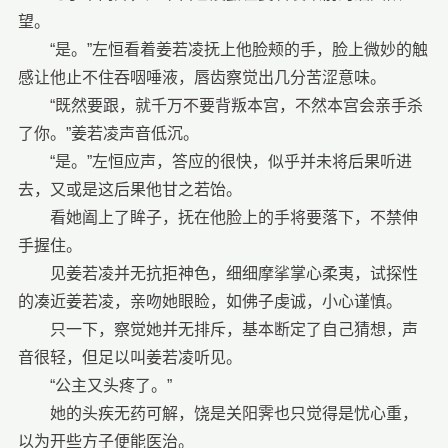
望。
“是。”左恒看着姜若凌抚上他脸颊的手，脸上微妙的触
感让他止不住吞咽唾液，唇齿察觉出几分苦涩意味。
“既然要跟，就千万不要背叛本宫，不然本宫会亲手杀
了你。”姜若凌声音低沉。
“是。”左恒应声，答应的很快，似乎并未将后果听进
去，又或是这后果他甘之若饴。
看她阖上了眸子，抚在他脸上的手将要落下，不禁伸
手握住。
见姜若凌并无抗拒神色，细细摩挲掌心柔夷，试探性
的凑近姜若凌，亲吻她眼睑，如佛子虔诚，小心谨慎。
只一下，察觉她并无排斥，基本断定了自己猜想，声
音很轻，但足以叫姜若凌听见。
“公主又头疼了。”
她的头疾无药可解，饶是关阳霁也只觉得是忧心重，
以为开些方子便能医治。