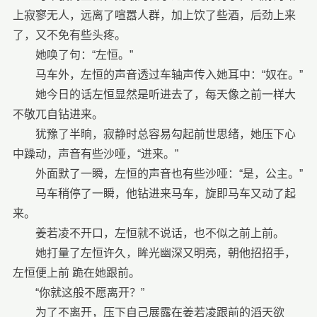
上寂寥无人，远离了喧嚣人群，加上饮了些酒，后劲上来
了，又不免有些头疼。
她唤了句：“左恒。”
马车外，左恒的声音透过车轴声传入她耳中：“奴在。”
她今日的话左恒显然是听进去了，每天像之前一样大
不敬兀自钻进来。
犹豫了半晌，寂静时总容易勾起前世思绪，她压下心
中躁动，声音有些沙哑，“进来。”
外面默了一瞬，左恒的声音也有些沙哑：“是，公主。”
马车稍停了一瞬，他钻进来马车，旋即马车又动了起
来。
姜若凌不开口，左恒就不说话，也不似之前上前。
她打量了左恒许久，眸光幽深又明亮，朝他招招手，
左恒便上前 跪在她跟前。
“你就这般不愿离开？”
为了不离开，压下自己展露在姜若凌跟前的滔天欲