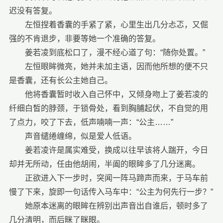
迟没有答复。
左恒捏着香囊的手紧了紧，心里生出几分忐忑，又倔
强的不肯退步，非要等她一个准确的答复。
姜若凌到底松口了，漫不经心道了句：“随你处置。”
左恒眼眸微亮，她并未加主语，因而他所想的便不只
是香囊，还有长公主她自己。
他将香囊暂时收入自己怀中，又倾身吻上了姜若凌的
纤细白皙的脖颈，于锁骨处，看到胸脯起伏，不自觉的用
了点力，咬了下去，低声喃喃一声：“公主……”
声音缱绻缠绵，似是爱人低语。
姜若凌许是属实难受，换成以往早该将人踹开，今日
却并无所动，任由他胡闹，半阖的眼眸多了几分迷离。
正欲进入下一步时，突闻一阵马蹄声而来，于马车前
慢了下来，旋即一句话传入马车中：“公主为何先行一步？”
她原本迷离的眼眸在辨别出声音出自谁后，顿时多了
几分清明，而后眯了眯眼。