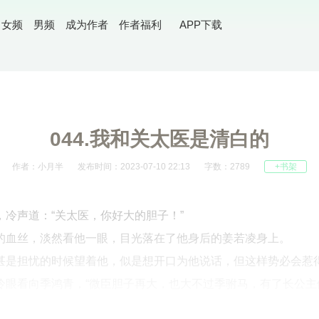
女频
男频
成为作者
作者福利
APP下载
044.我和关太医是清白的
作者：小月半
发布时间：2023-07-10 22:13
字数：2789
+书架
冷声道：“关太医，你好大的胆子！”
的血丝，淡然看他一眼，目光落在了他身后的姜若凌身上。
甚是担忧的时候望着他，似是想开口为他说话，但这样势必会惹
眼看向季鸿青，“微臣胆子再大，也大不过季驸马，有了长公主做发