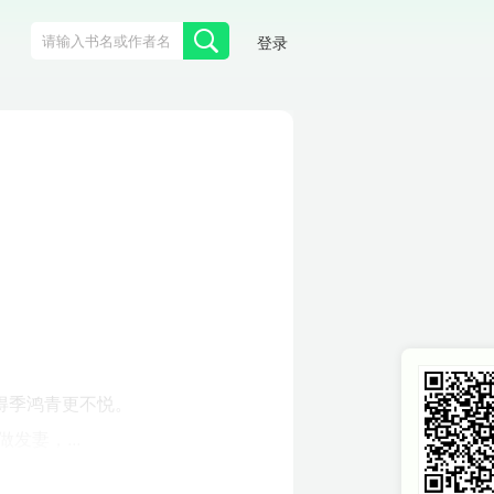
登录
得季鸿青更不悦。
妻，...