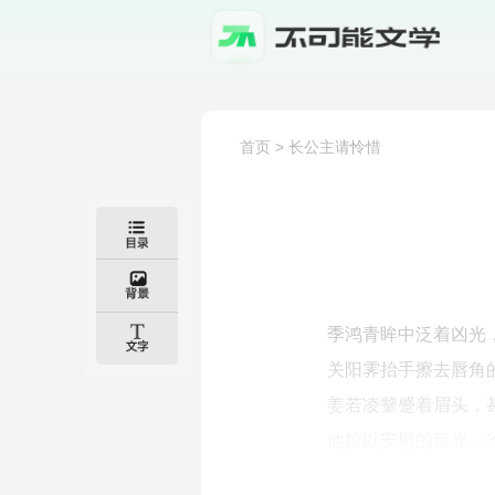
首页
>
长公主请怜惜
季鸿青眸中泛着凶光，
关阳霁抬手擦去唇角
姜若凌颦蹙着眉头，
他投以安慰的目光，冷