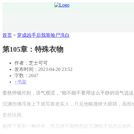
首页
>
穿成凶手后我靠验尸洗白
第105章：特殊衣物
作者：芝士可可
发布时间：2023-04-20 23:52
字数：2047
+书架
姜慈停顿片刻，语气艰涩，“能不能不要用这么平静的语气说这
沉渊仿佛浑身上下就写着老实人，只见他略微睁大眼睛，虽然
姜慈扶额。
她蹲下看那一摊碎肉，然后便不期然想起沉渊刚才说的边角料