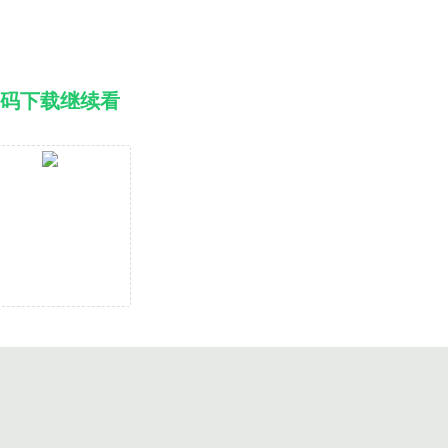
码下载继续看