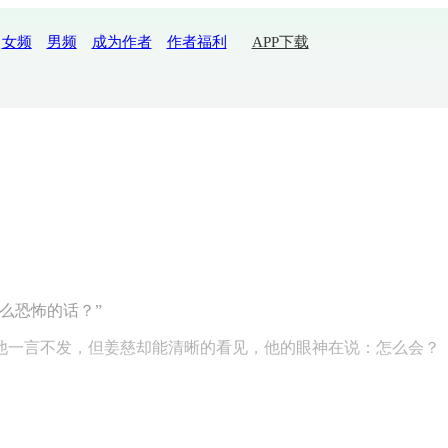
女频
男频
成为作者
作者福利
APP下载
么恐怖的话？”
他一言不发，但姜慈却能清晰的看见，他的眼神在说：怎么会？
。