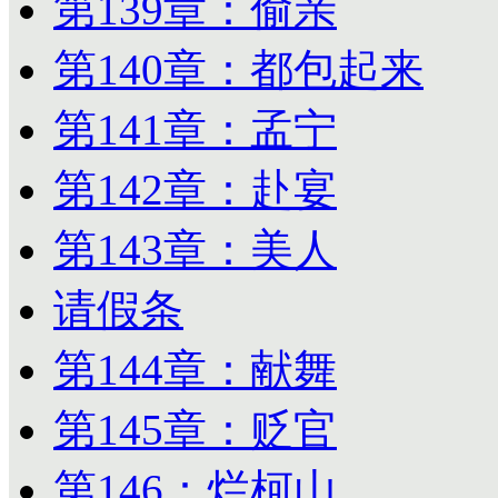
第139章：偷亲
第140章：都包起来
第141章：孟宁
第142章：赴宴
第143章：美人
请假条
第144章：献舞
第145章：贬官
第146：烂柯山