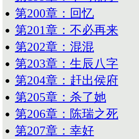
第200章：回忆
第201章：不必再来
第202章：混混
第203章：生辰八字
第204章：赶出侯府
第205章：杀了她
第206章：陈瑞之死
第207章：幸好