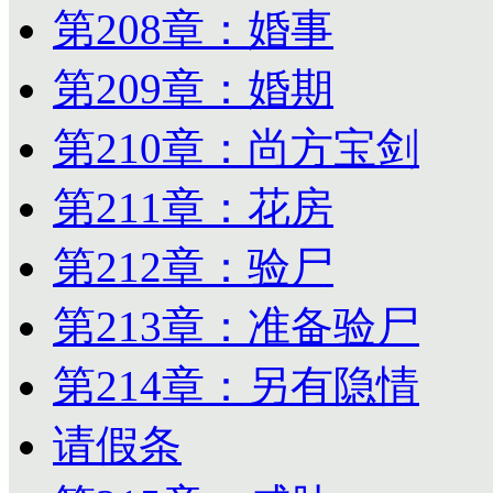
第208章：婚事
第209章：婚期
第210章：尚方宝剑
第211章：花房
第212章：验尸
第213章：准备验尸
第214章：另有隐情
请假条