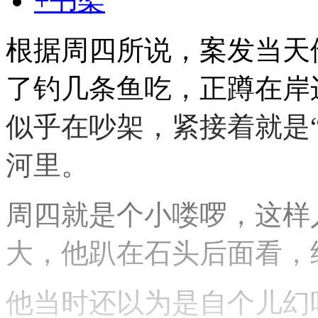
+书架
根据周四所说，案发当天
了钓几条鱼吃，正蹲在岸
似乎在吵架，紧接着就是
河里。
周四就是个小喽啰，这样
大，他趴在石头后面看，
他当时还以为是自个儿幻