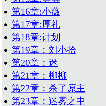
第16章:小薇
第17章:厚礼
第18章:计划
第19章：刘小拾
第20章：迷
第21章：柳柳
第22章：杀了原主
第23章：迷雾之中