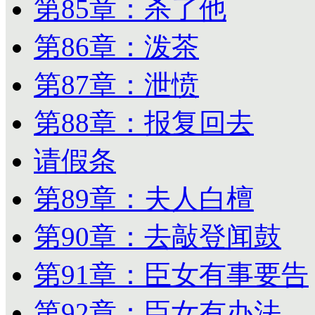
第85章：杀了他
第86章：泼茶
第87章：泄愤
第88章：报复回去
请假条
第89章：夫人白檀
第90章：去敲登闻鼓
第91章：臣女有事要告
第92章：臣女有办法