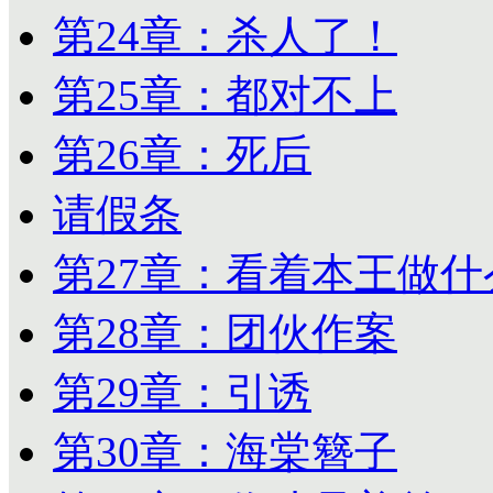
第24章：杀人了！
第25章：都对不上
第26章：死后
请假条
第27章：看着本王做什
第28章：团伙作案
第29章：引诱
第30章：海棠簪子