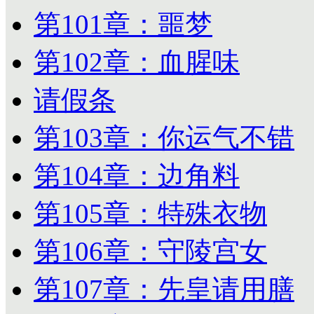
第101章：噩梦
第102章：血腥味
请假条
第103章：你运气不错
第104章：边角料
第105章：特殊衣物
第106章：守陵宫女
第107章：先皇请用膳