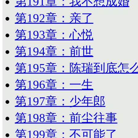
第191章：我不想成婚
第192章：亲了
第193章：心悦
第194章：前世
第195章：陈瑞到底怎
第196章：一生
第197章：少年郎
第198章：前尘往事
第199章：不可能了