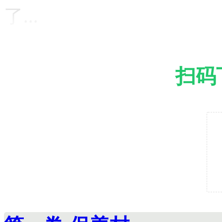
了...
扫码