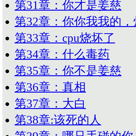
第31章：你才是姜慈
第32章：你你我我的，
第33章：cpu烧坏了
第34章：什么毒药
第35章：你不是姜慈
第36章：真相
第37章：大白
第38章:该死的人