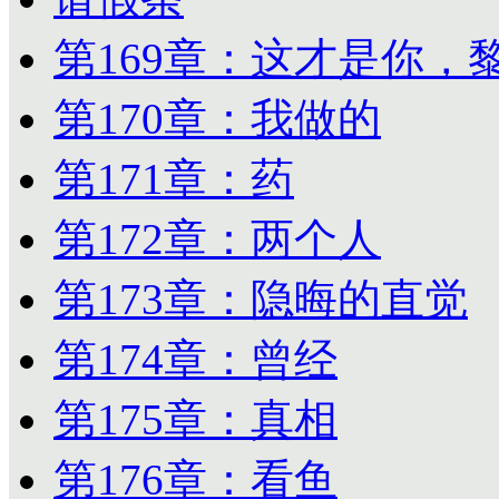
第169章：这才是你，
第170章：我做的
第171章：药
第172章：两个人
第173章：隐晦的直觉
第174章：曾经
第175章：真相
第176章：看鱼