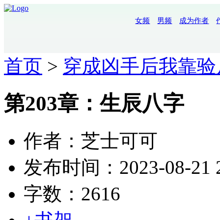
女频
男频
成为作者
首页
>
穿成凶手后我靠验
第203章：生辰八字
作者：芝士可可
发布时间：2023-08-21 2
字数：2616