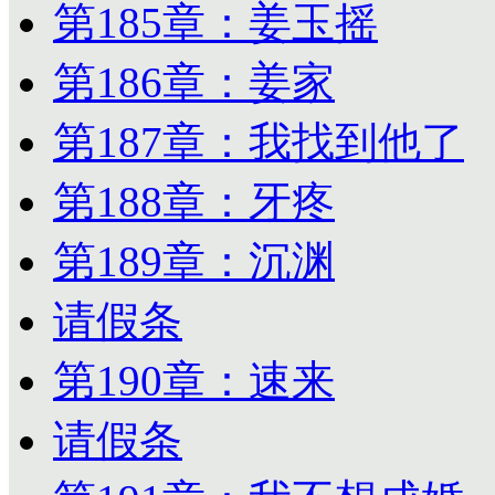
第185章：姜玉摇
第186章：姜家
第187章：我找到他了
第188章：牙疼
第189章：沉渊
请假条
第190章：速来
请假条