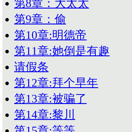
第8章：大太太
第9章：偷
第10章:明德帝
第11章:她倒是有趣
请假条
第12章:拜个早年
第13章:被骗了
第14章:黎川
第15章:等等