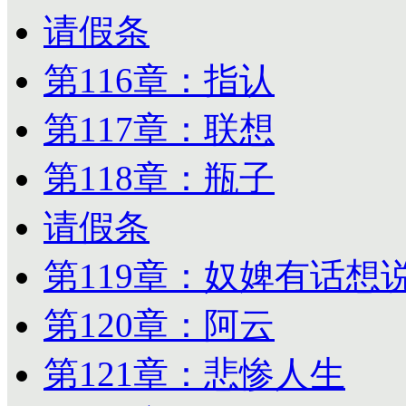
请假条
第116章：指认
第117章：联想
第118章：瓶子
请假条
第119章：奴婢有话想
第120章：阿云
第121章：悲惨人生