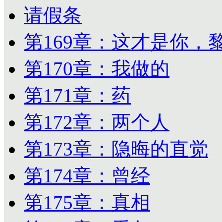
请假条
第169章：这才是你，
第170章：我做的
第171章：药
第172章：两个人
第173章：隐晦的直觉
第174章：曾经
第175章：真相