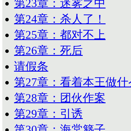
第23章：迷雾之中
第24章：杀人了！
第25章：都对不上
第26章：死后
请假条
第27章：看着本王做什
第28章：团伙作案
第29章：引诱
第30章：海棠簪子