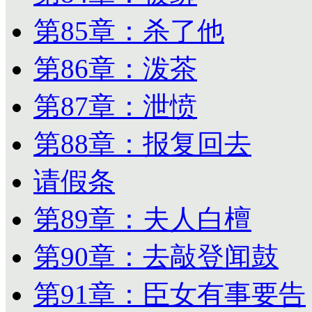
第85章：杀了他
第86章：泼茶
第87章：泄愤
第88章：报复回去
请假条
第89章：夫人白檀
第90章：去敲登闻鼓
第91章：臣女有事要告