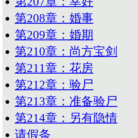
第207章：幸好
第208章：婚事
第209章：婚期
第210章：尚方宝剑
第211章：花房
第212章：验尸
第213章：准备验尸
第214章：另有隐情
请假条