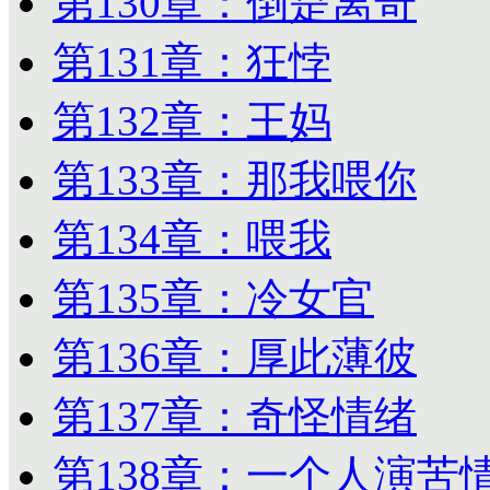
第130章：倒是离奇
第131章：狂悖
第132章：王妈
第133章：那我喂你
第134章：喂我
第135章：冷女官
第136章：厚此薄彼
第137章：奇怪情绪
第138章：一个人演苦