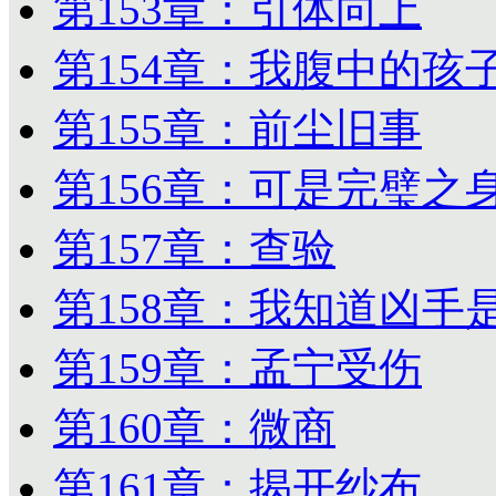
第153章：引体向上
第154章：我腹中的孩
第155章：前尘旧事
第156章：可是完璧之
第157章：查验
第158章：我知道凶手
第159章：孟宁受伤
第160章：微商
第161章：揭开纱布