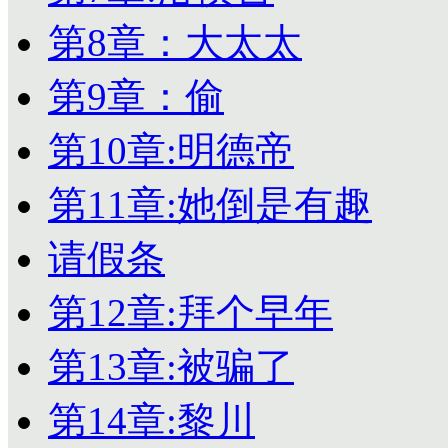
第8章：大太太
第9章：偷
第10章:明德帝
第11章:她倒是有趣
请假条
第12章:拜个早年
第13章:被骗了
第14章:黎川