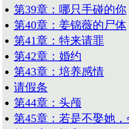
第39章：哪只手碰的你
第40章：姜锦薇的尸体
第41章：特来请罪
第42章：婚约
第43章：培养感情
请假条
第44章：头颅
第45章：若是不娶她，