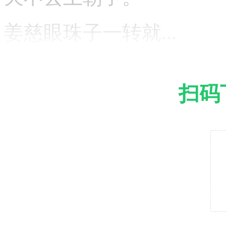
姜慈眼珠子一转就...
扫码