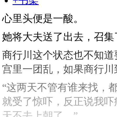
+书架
心里头便是一酸。
她将大夫送了出去，召集
商行川这个状态也不知道
宫里一团乱，如果商行川
“这两天不管有谁来找，
就受了惊吓，反正说我吓
天不去上朝了。”