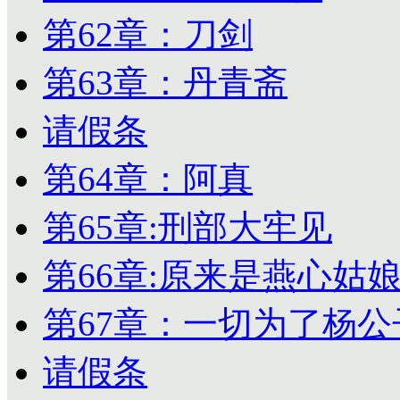
第62章：刀剑
第63章：丹青斋
请假条
第64章：阿真
第65章:刑部大牢见
第66章:原来是燕心姑
第67章：一切为了杨公
请假条