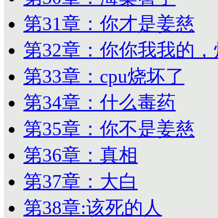
第31章：你才是姜慈
第32章：你你我我的，
第33章：cpu烧坏了
第34章：什么毒药
第35章：你不是姜慈
第36章：真相
第37章：大白
第38章:该死的人