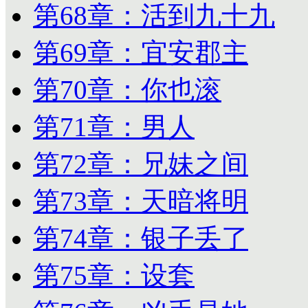
第68章：活到九十九
第69章：宜安郡主
第70章：你也滚
第71章：男人
第72章：兄妹之间
第73章：天暗将明
第74章：银子丢了
第75章：设套