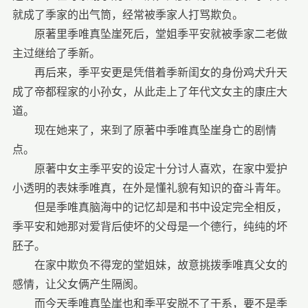
就成了季家的出气筒，经常被季家人打骂欺负。
原著里季唯真坠崖死后，堂姐季平安就被季家二老做
主过继给了季新。
再后来，季平安更是凭借着季新闺女的身份鸡犬升天
成了帝都程家的小孙女，从此走上了年代文女主的康庄大
道。
现在她来了，来到了原著中季唯真坠崖身亡的剧情
点。
原著中女主季平安的设定十分讨人喜欢，在家中爱护
小透明的表妹季唯真，在外是懂礼貌有知识的奋斗青年。
但是季唯真脑海中的记忆却是和书中设定完全相反，
季平安和她那对爱背后使坏的父母是一个德行，纯纯的坏
胚子。
在家中欺负不得宠的堂姐妹，故意挑拨季唯真父女的
感情，让父女俩产生隔阂。
而今天季唯真坠崖也和季平安脱不了干系，要不是季