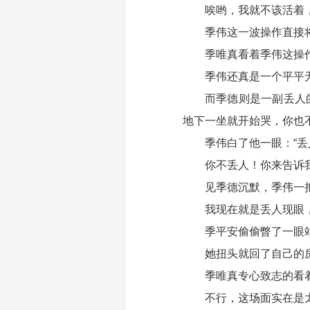
唉哟，我就不该活着
季伟这一波操作直接
季唯真看着季伟这操
季伟还真是一个平平
而季德则是一副丢人
地下一坐就开始哭，你也
季伟白了他一眼：“
你不丢人！你来告诉
见季德沉默，季伟一
我现在就是丢人现眼
季平安偷偷瞥了一眼
她扭头就回了自己的
季唯真专心致志的看
不行，这场面实在是