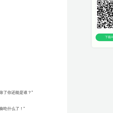
下载A
除了你还能是谁？”
偷吃什么了！”