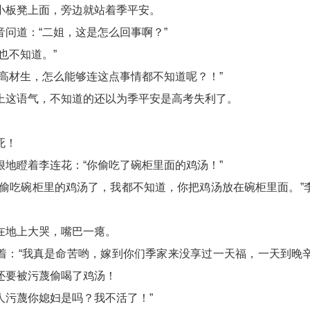
小板凳上面，旁边就站着季平安。
问道：“二姐，这是怎么回事啊？”
也不知道。”
的高材生，怎么能够连这点事情都不知道呢？！”
上这语气，不知道的还以为季平安是高考失利了。
死！
狠地瞪着李连花：“你偷吃了碗柜里面的鸡汤！”
候偷吃碗柜里的鸡汤了，我都不知道，你把鸡汤放在碗柜里面。”
在地上大哭，嘴巴一瘪。
着：“我真是命苦哟，嫁到你们季家来没享过一天福，一天到晚
还要被污蔑偷喝了鸡汤！
人污蔑你媳妇是吗？我不活了！”