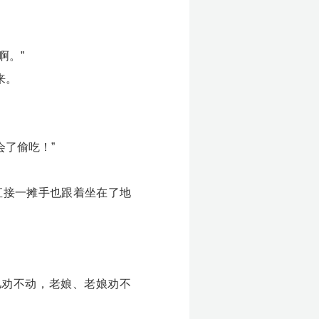
啊。”
来。
了偷吃！”
直接一摊手也跟着坐在了地
儿劝不动，老娘、老娘劝不