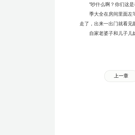
“吵什么啊？你们这是
季大全在房间里面左
走了，出来一出门就看见
自家老婆子和儿子儿
上一章