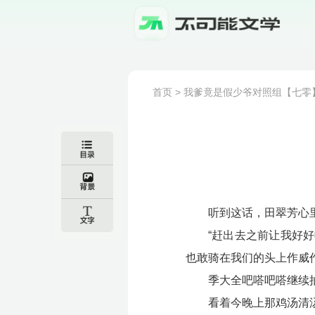
首页
>
我爹竟是假少爷对照组【七零
听到这话，田翠芳心
“赶出去之前让我好
也敢骑在我们的头上作威作
季大全吧嗒吧嗒继续
看着今晚上那鸡汤清