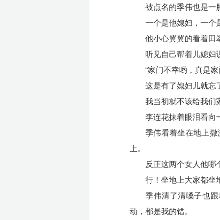
被点名的季伟也是一
一个是他媳妇，一个
他小心翼翼的看着田
听见自己帮着儿媳妇
“家门不幸哟，真是
这是有了媳妇儿就忘
我当初就不该给我们
李连花抹着眼泪看向
季伟看着坐在地上撒
上。
反正这两个女人他哪
行！坐地上大家都坐
季伟清了清嗓子也跟
动，都是我的错。