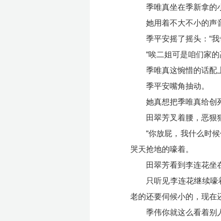
季唯真坐在季新拿的
她用着不大不小的声音
季平安摇了摇头：“我
“唉二姐可是咱们家
季唯真这惋惜的话配
季平安嘴角抽动。
她真想把季唯真给创
田翠芳叉着腰，恶狠
“你放屁，我什么时
哭天抢地的嚎着。
田翠芳看到李连花坐
只听见李连花继续嚎
老的还要伺候小的，现在
季伟你就这么看着别