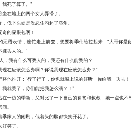
，我死了算了。”
将坐在地上的两个女人弄懵了。
作，低下头硬是没忍住勾起了唇角。
无奇的显眼包啊！
的无语表情，连忙走上前去，想要将季伟给拉起来：“大哥你是
不嫌丢人的。”
丢人，我有什么可丢人的，我还有什么能丢的？
我现在应该怎么办啊？你说我现在应该怎么办？”
把将他推开：“行了行了，你也就嘴上说的好听，你给我一边去！
，我就丢了，你们能把我怎么滴？！”
站在一边的季新，又对比了一下自己的爸爸和叔叔，她一点也不
房间。
着季家人的闹剧，低着头的脸都快笑开花了。
太好笑了。