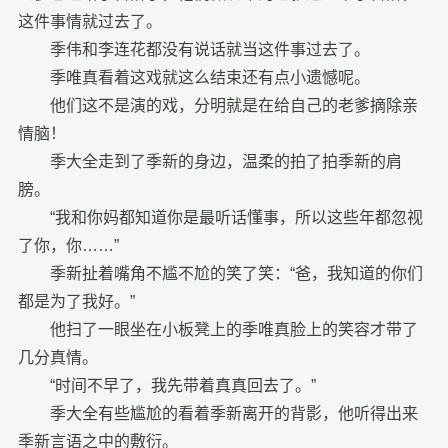
这件事情就过去了。
季伟和李连花都没有说话就当这件事过去了。
季唯真看着这戏就这么结束还有点小遗憾呢。
他们这不是演的戏，分明就是在给自己的老爹摘除亲
情脑！
季大全走到了季新的身边，温柔的拍了拍季新的肩
膀。
“我和你妈都知道你是最听话懂事，所以这些年都忽视
了你，你……”
季新扯着嘴角不尴不尬的笑了笑：“爸，我知道的你们
都是为了我好。”
他扫了一眼坐在小板凳上的季唯真脸上的笑容才带了
几分真情。
“时间不早了，我先带着真真回去了。”
季大全有些尴尬的看着季新离开的背影，他听得出来
季新言语之中的敷衍。