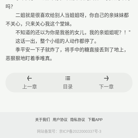
吗？
二姐就是很喜欢给别人当姐姐呀，你自己的亲妹妹都
不关心，只来关心我这个堂妹。
不知道的还以为你是我爸的女儿，我的亲姐姐呢？！”
这话一出，整个小组的人动作都停了。
季平安一下子就炸了，将手中的糖直接丢到了地上，
恶狠狠地盯着季唯真。
上一章
目录
下一章
关于我们
用户协议
隐私协议
下载APP
网站备案号：京ICP备2022000337号-3