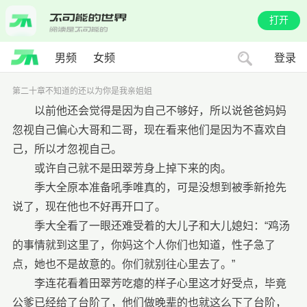
打开
男频
女频
登录
第二十章不知道的还以为你是我亲姐姐
以前他还会觉得是因为自己不够好，所以说爸爸妈妈
忽视自己偏心大哥和二哥，现在看来他们是因为不喜欢自
己，所以才忽视自己。
或许自己就不是田翠芳身上掉下来的肉。
季大全原本准备吼季唯真的，可是没想到被季新抢先
说了，现在他也不好再开口了。
季大全看了一眼还难受着的大儿子和大儿媳妇：“鸡汤
的事情就到这里了，你妈这个人你们也知道，性子急了
点，她也不是故意的。你们就别往心里去了。”
李连花看着田翠芳吃瘪的样子心里这才好受点，毕竟
公爹已经给了台阶了，他们做晚辈的也就这么下了台阶，