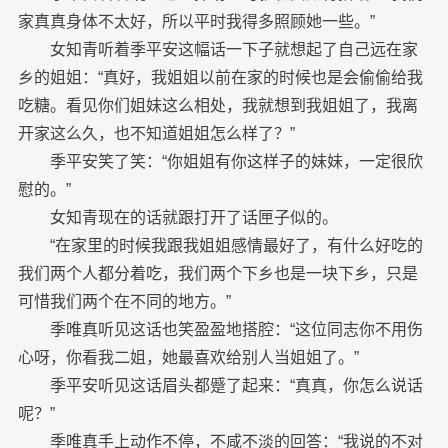
家真真身体不太好，所以平时我得多照顾她一些。”
女知青听着季平安这幅话一下子就想起了自己远在家
乡的姐姐：“真好，我姐姐以前在家的时候也是会偷偷给我
吃糖。看见你们姐妹这么相处，我就想到我姐姐了，我离
开家这么久，也不知道姐姐怎么样了？”
季平安笑了笑：“你姐姐有你这样子的妹妹，一定很欣
慰的。”
女知青现在的话就跟打开了话匣子似的。
“在家里的时候我跟我姐姐感情最好了，有什么好吃的
我们两个人都分着吃，我们两个下乡也是一块下乡，只是
可惜我们两个在不同的地方。”
季唯真听见这话也笑盈盈地搭腔：“这位同志你不用伤
心呀，你看我二姐，她最喜欢给别人当姐姐了。”
季平安听见这话眉头都蹙了起来：“真真，你怎么说话
呢？”
季唯真手上动作不停，不咸不淡的回答：“我说的不对