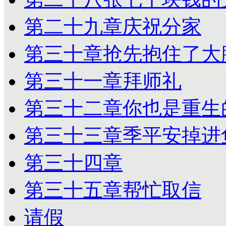
第二十九章庆祝分家
第三十章抢先抱住了大
第三十一章拜师礼
第三十二章你也是重生
第三十三章季平安掉进
第三十四章
第三十五章帮忙取信
请假