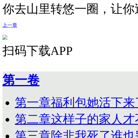
你去山里转悠一圈，让你
上一章
扫码下载APP
第一卷
第一章福利包她活下来
第二章这样子的家人才
第三章除非我死了谁也