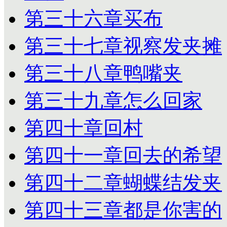
第三十六章买布
第三十七章视察发夹摊
第三十八章鸭嘴夹
第三十九章怎么回家
第四十章回村
第四十一章回去的希望
第四十二章蝴蝶结发夹
第四十三章都是你害的