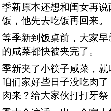
季新原本还想和闺女再说
饭，他先去吃饭再回来。
等季新到饭桌前，大家早
的咸菜都快被夹完了。
季新夹了小筷子咸菜，就
咱们家好些日子没吃肉了
肉来？给大家伙打打牙祭