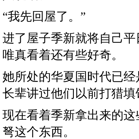
“我先回屋了。”
进了屋子季新就将自己平
唯真看着还有些好奇。
她所处的华夏国时代已经
长辈讲过他们以前打猎填
现在看着季新拿出来的这
弩这个东西。