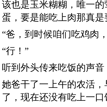
该也是玉米糊糊，唯一的
蛋，要是能吃上肉那真是
“爸，到时候咱们吃鸡肉，
“行！”
听到外头传来吃饭的声音
她爸干了一上午的农活，
了，现在还没有吃上一口