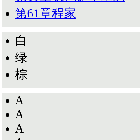
第61章程家
白
绿
棕
A
A
A