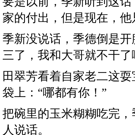
要是以前，季新听到这话
家的付出，但是现在，他
季新没说话，季德倒是开
三了，我和大哥就不干了
田翠芳看着自家老二这耍
袋上：“哪都有你！”
把碗里的玉米糊糊吃完，
人说话。