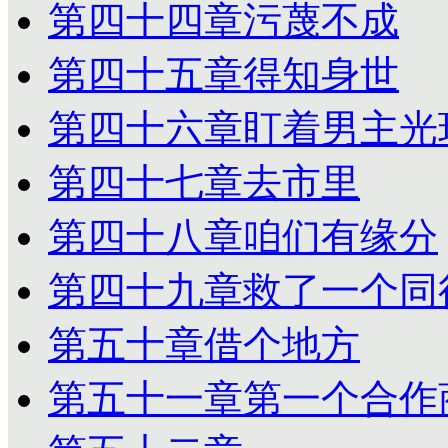
第四十四章污蔑不成
第四十五章得知身世
第四十六章盯着男主光
第四十七章去市里
第四十八章咱们有缘分
第四十九章救了一个同
第五十章借个地方
第五十一章第一个合作