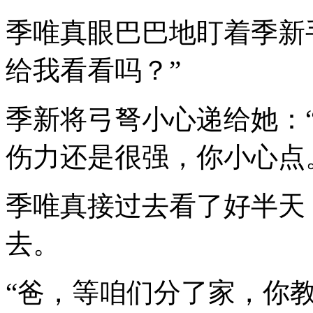
季唯真眼巴巴地盯着季新
给我看看吗？”
季新将弓弩小心递给她：
伤力还是很强，你小心点
季唯真接过去看了好半天
去。
“爸，等咱们分了家，你教