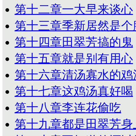
第十二章一大早来谈心
第十三章季新居然是个
第十四章田翠芳搞的鬼
第十五章就是别有用心
第十六章清汤寡水的鸡
第十七章这鸡汤真好喝
第十八章李连花偷吃
第十九章都是田翠芳身