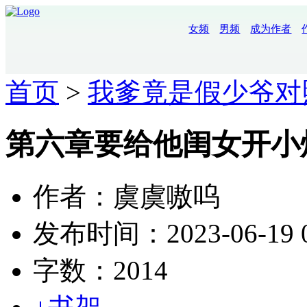
女频
男频
成为作者
首页
>
我爹竟是假少爷对
第六章要给他闺女开小
作者：虞虞嗷呜
发布时间：2023-06-19 0
字数：2014