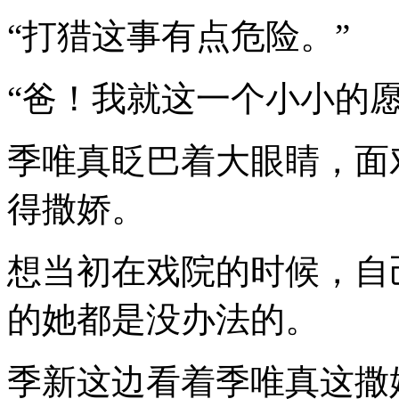
“打猎这事有点危险。”
“爸！我就这一个小小的
季唯真眨巴着大眼睛，面
得撒娇。
想当初在戏院的时候，自
的她都是没办法的。
季新这边看着季唯真这撒