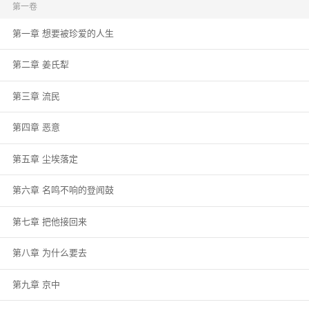
齐绽气急。 冷不防被一只玉手捏住耳朵：“你踩到了我种的花。” 看着日思夜想
第一卷
的芙蓉面，齐绽没忍住伸出手：“那你把我带回家做牛做马，能赔吗？”
第一章 想要被珍爱的人生
第二章 姜氏犁
第三章 流民
第四章 恶意
第五章 尘埃落定
第六章 名鸣不响的登闻鼓
第七章 把他接回来
第八章 为什么要去
第九章 京中