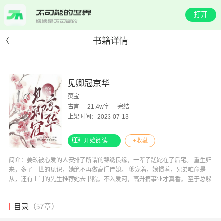
打开
书籍详情
见卿冠京华
萸宝
古言
21.4w字
完结
上架时间：2023-07-13
开始阅读
+收藏
简介：姜玖被心爱的人安排了所谓的锦绣良缘，一辈子蹉跎在了后宅。 重生归
来，多了一世的见识，她绝不再做高门佳媳。 爹宠着，娘惯着，兄弟唯命是
从，还有上门的先生推荐她去书院。不入爱河，高升搞事业才真香。 至于总躲
在暗中观察的人，呵，大路朝天各走一边。别想再像上辈子勾得人春心动，才
嫌弃人身份不够！ —— 齐绽亲手嫁了心爱之人，从此权臣孤身立朝堂。 而后
目录
（57章）
岁月只敢远远看她宴请宾客，就连她离世都没有堂堂正正的名分祭拜。 重来一
世，齐绽只想把一切最好的都捧到她面前。 只是她身边总有人比他还要周全，