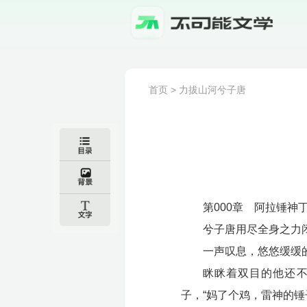
首页
>
力拔山河兮子唐
第000章 阿拉锤神
兮子唐用尽全身之力
一声叹息，悠悠缓缓
眯眯着双目的他还
子，“妈了个鸡，雷神的