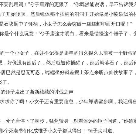
不要乱用词！”兮子唐踩的更狠了，“你既然能说话，早不告诉我方
”锤子开始哽咽，然后锤体那个插柄的洞洞里开始像是小喷泉似的
不是石块砸中了锤柄，小女子怎么会突破一丝丝封印而开口呢！”
，你是个什么玩意！”兮子唐这才明白，看来是错怪这个锤子了，
前的一个小女子，在并不记得是哪年的很久很久以前被一个野蛮
嗯，好像没有然后了，然后就被你插醒了，然后就落石了，然后你
兮子唐已然是忍无可忍，端端坐好就差摆上茶点来听点仙侠故事了
飞了。
动的锤子发出了断断续续的讨伐之声。
，求求你了啊！小女子还有重要信息，少年郎请留步啊，我记得
字，兮子唐停下了脚步，猛然转身，对着遥远的锤子问道，“你确
！那个死老爷们化成锥子小女子都认得出！”锤子尖叫道。