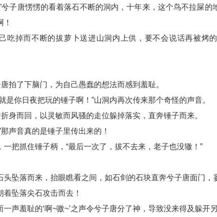
！”兮子唐愣愣的看着落石不断的洞内，十年来，这个鸟不拉屎的
啊！
己吃掉而不断的拔萝卜送进山洞内上供，要不会说话再被烤
兮子唐拍了下脑门，为自己愚蠢的想法而感到羞耻。
子就是你日夜把玩的锤子啊！”山洞内再次传来那个奇怪的声音。
子唐折身而回，以灵敏而风骚的走位躲掉落实，直奔锤子而来。
”那声音真的是锤子里传出来的！
，一把抓住锤子柄，“最后一次了，拔不去来，老子也没辙！”
石头坠落而来，抬眼瞧看之间，如石剑的石块直奔兮子唐面门，
朝着坠落尖石攻击而去！
一声羞耻的‘啊~嗷~’之声令兮子唐分了神，导致没来得及躲开