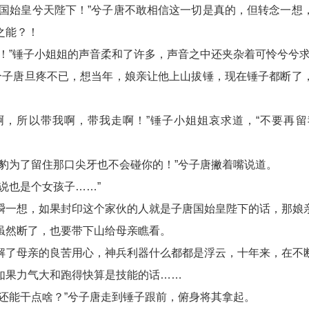
开国始皇兮天陛下！”兮子唐不敢相信这一切是真的，但转念一想
之能？！
吧！”锤子小姐姐的声音柔和了许多，声音之中还夹杂着可怜兮兮
”兮子唐旦疼不已，想当年，娘亲让他上山拔锤，现在锤子都断了
啊，所以带我啊，带我走啊！”锤子小姐姐哀求道，“不要再
虎豹为了留住那口尖牙也不会碰你的！”兮子唐撇着嘴说道。
说也是个女孩子……”
瞬一想，如果封印这个家伙的人就是子唐国始皇陛下的话，那娘
虽然断了，也要带下山给母亲瞧看。
解了母亲的良苦用心，神兵利器什么都都是浮云，十年来，在不
如果力气大和跑得快算是技能的话……
你还能干点啥？”兮子唐走到锤子跟前，俯身将其拿起。