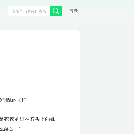
登录
脸胡乱的啪打。
是死死的订在石头上的锤
么菜么！”