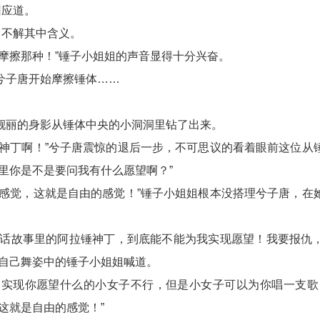
回应道。
，不解其中含义。
劲摩擦那种！”锤子小姐姐的声音显得十分兴奋。
兮子唐开始摩擦锤体……
靓丽的身影从锤体中央的小洞洞里钻了出来。
锤神丁啊！”兮子唐震惊的退后一步，不可思议的看着眼前这位从
里你是不是要问我有什么愿望啊？”
的感觉，这就是自由的感觉！”锤子小姐姐根本没搭理兮子唐，在
童话故事里的阿拉锤神丁，到底能不能为我实现愿望！我要报仇
在自己舞姿中的锤子小姐姐喊道。
，实现你愿望什么的小女子不行，但是小女子可以为你唱一支歌
这就是自由的感觉！”