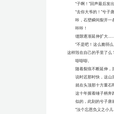
“子啊！”回声最后发
“去你大爷的！”兮
咔，石壁瞬间裂开一
咔咔！
缝隙逐渐延伸扩大…
“不是吧！这么脆弱
这样毁在自己的手里了么
嘭嘭嘭。
随着裂痕不断延伸，
说时迟那时快，这山
就在头顶那十方重石
这十年握着锤子柄奔
似的，此刻的兮子唐
“汝个忘恩负义之小