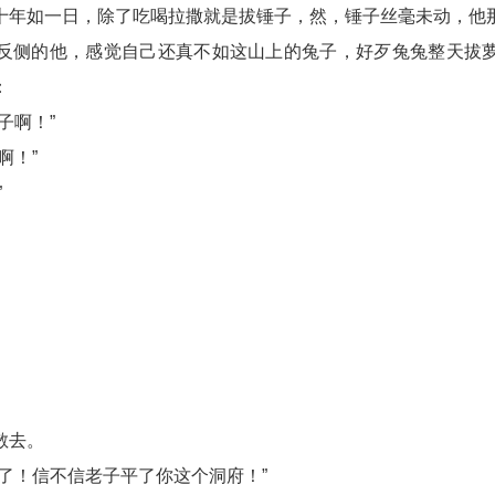
十年如一日，除了吃喝拉撒就是拔锤子，然，锤子丝毫未动，他
反侧的他，感觉自己还真不如这山上的兔子，好歹兔兔整天拔
：
子啊！”
啊！”
”
散去。
了！信不信老子平了你这个洞府！”