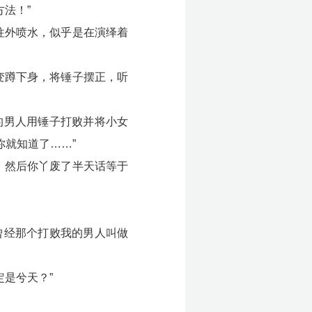
法！”
往外喷水，似乎是在演绎着
变蹲下身，将锤子摆正，听
的男人用锤子打败并将小女
就知道了……”
，然后你丫废了半天话等于
曾经那个打败我的男人叫做
定是兮天？”