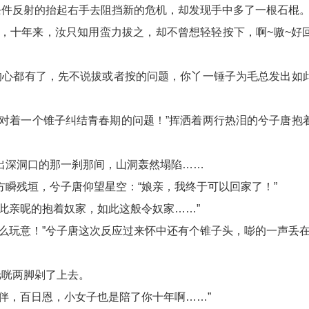
唐条件反射的抬起右手去阻挡新的危机，却发现手中多了一根石棍
了，十年来，汝只知用蛮力拔之，却不曾想轻轻按下，啊~嗷~好
死的心都有了，先不说拔或者按的问题，你丫一锤子为毛总发出如
然对着一个锥子纠结青春期的问题！”挥洒着两行热泪的兮子唐抱
出深洞口的那一刹那间，山洞轰然塌陷……
方瞬残垣，兮子唐仰望星空：“娘亲，我终于可以回家了！”
如此亲昵的抱着奴家，如此这般令奴家……”
什么玩意！”兮子唐这次反应过来怀中还有个锥子头，嘭的一声丢
咣咣两脚剁了上去。
陪伴，百日恩，小女子也是陪了你十年啊……”