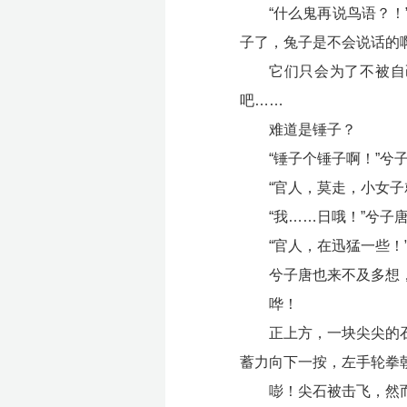
“什么鬼再说鸟语？
子了，兔子是不会说话的
它们只会为了不被自
吧……
难道是锤子？
“锤子个锤子啊！”
“官人，莫走，小女
“我……日哦！”兮
“官人，在迅猛一些！
兮子唐也来不及多想
哗！
正上方，一块尖尖的
蓄力向下一按，左手轮拳
嘭！尖石被击飞，然而