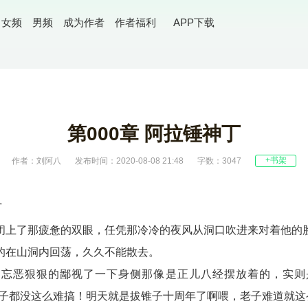
女频
男频
成为作者
作者福利
APP下载
第000章 阿拉锤神丁
+书架
作者：刘阿八
发布时间：2020-08-08 21:48
字数：3047
丁
闭上了那疲惫的双眼，任凭那冷冷的夜风从洞口吹进来对着他的
的在山洞内回荡，久久不能散去。
不忘恶狠狠的鄙视了一下身侧那像是正儿八经摆放着的，实则
锤子都没这么难搞！明天就是拔锥子十周年了啊喂，老子难道就这