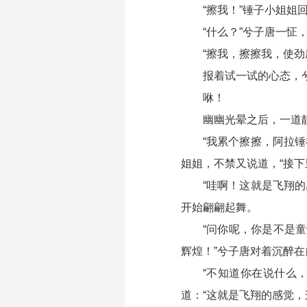
“擦我！”锤子小姐姐
“什么？”兮子唐一怔
“擦我，擦擦我，使
报着试一试的心态，
咻！
幽幽光晕之后，一道
“我累个擦擦，阿拉
姐姐，不禁又说道，“接下
“哇啊！这就是飞翔
开始翩翩起舞。
“问你呢，你是不是
辉煌！”兮子唐对着沉醉
“不知道你在说什么
道：“这就是飞翔的感觉，