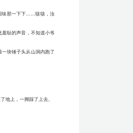
。
回味那一下下……咳咳，汝
此羞耻的声音，不知道小爷
着一块锤子头从山洞内跑了
在了地上，一脚踩了上去。