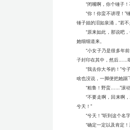
“闭嘴啊，你个锤子！
“你！你蛮不讲理！
锤子姐的泪如泉涌，“若
“原来如此，那说吧
她细细道来。
“小女子乃是很多年
子封印在其中，然后……
“我去你大爷的！”
啥也没说，一脚便把她踢
“粗鲁！野蛮……”滚
“不要走啊，回来啊
兮天！”
“兮天！”听到这个名
“确定一定以及肯定