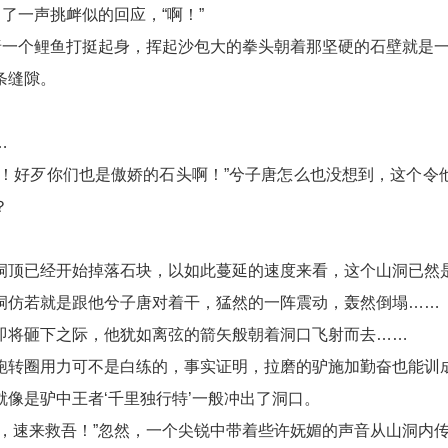
出了一声挑衅似的回应，“啊！”
子唐一个鲤鱼打挺起身，挥起沙包大的拳头朝着那坚硬的石壁就是
条缝隙。
…
么！好歹你们也是傲娇的石头啊！”兮子唐怎么也没想到，这个令
？
洞顶已经开始掉落石块，以如此蔓延的速度来看，这个山洞已然
洞仿若就是跟他兮子唐对着干，猛然的一阵震动，轰然倒塌……
即将砸下之际，他犹如离弦的箭矢般朝着洞口飞射而去……
跑转圈用力可不是白练的，事实证明，拉磨的驴施加勤奋也能训成
就像是驴中王者‘千里独行特’一般冲出了洞口。
儿，速来救吾！”忽然，一个尖锐中带着些许妩媚的声音从山洞内