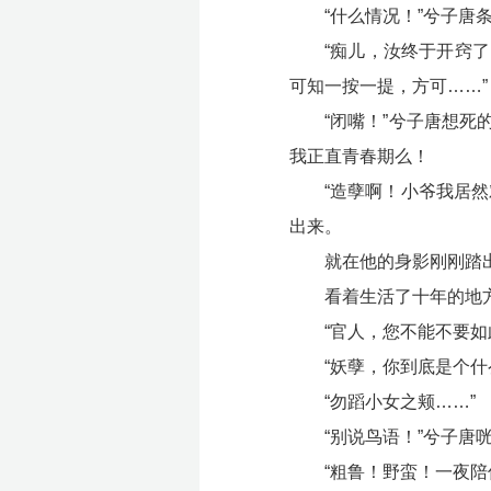
“什么情况！”兮子
“痴儿，汝终于开窍
可知一按一提，方可……”
“闭嘴！”兮子唐想
我正直青春期么！
“造孽啊！小爷我居
出来。
就在他的身影刚刚踏
看着生活了十年的地
“官人，您不能不要
“妖孽，你到底是个
“勿蹈小女之颊……”
“别说鸟语！”兮子唐
“粗鲁！野蛮！一夜