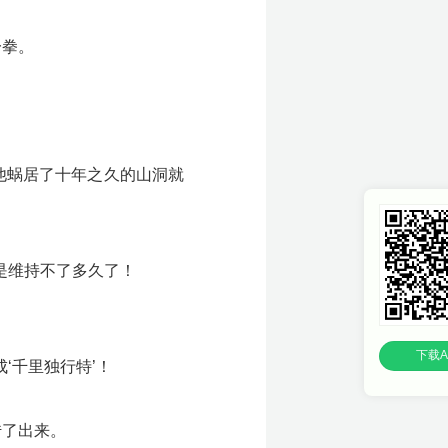
一拳。
他蜗居了十年之久的山洞就
是维持不了多久了！
下载A
‘千里独行特’！
传了出来。