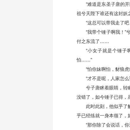
“难道是东圣子唐的
祖兮天陛下谁还有这封妖
“这总可以带我走了
“我带个锤子啊我！
付之东流了……
“小女子就是个锤子
怕……”
“怕你妹啊怕，豺狼
“才不是呢，人家怎么
兮子唐眯着眼睛，转
没错了，如今锤子已得，
此时此刻，他似乎了
乎已经练就一身本领了，
“那你除了会说话，