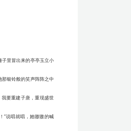
锤子里冒出来的亭亭玉立小
她那银铃般的笑声阵阵之中
，我要重建子唐，重现盛世
！”说唱就唱，她嗷嗷的喊