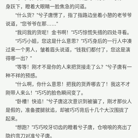
身跃下，瞪着大眼睛一脸焦急的问道。
“什么货？”兮子唐愣了，指了指路边坐着小憩的老爷爷
说道，“您爷爷在那……”
“我问我的货呢！金书啊！”巧巧惊慌失措的四处寻看。
“巧巧小姐，您这是什么意思？”巧巧身后的一行人中凑
过来一个男人，皱着眉头说道，“钱我们都付了，您这是演
得哪一出？”
“等等！刚才不是你的人来把货接走了么？”兮子唐有一
种不祥的预感。
“什么啊，你什么意思！把我的货弄哪去了！我这不才
刚带人来么！”巧巧的脸色瞬间变了。
“卧槽！快追！”兮子唐这次意识到被骗了，刚才那伙人
是假的，准备拔腿就追，却被巧巧背后十几个大汉围拢了
起来。
“想跑？”巧巧咬牙切齿的瞪着兮子唐，仓哴哴的亮出了
隐约弯刀对准兮子唐。