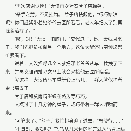
“再次感谢少侠！”大汉再次对着兮子唐鞠躬。
“举手之劳，不足挂齿。”兮子唐扶起他，“巧巧姑娘
呢？你们赶紧带着她爷爷去医所看看，老人年纪大了别再
耽搁治疗了。”
“嗷，对！”大汉一拍脑门，“交代过了，她一会就回来
了，我们先把货拉倒另一个地方，这位大爷还得劳烦您帮
忙照看下。”
说着，大汉招呼几个人就把那老爷爷从车上搀扶了下
来，并再次强调她孙女马上就会来接他去医所瞧看。
就这样，大汉给马车重新套上马儿，一群人就保护者
金书离去了。
兮子唐和莫雨晴继续在路边等巧巧。
大概过了十几分钟的样子，巧巧带着一群人呼啸而
来。
“可算来了。”兮子唐紧忙起身迎了过去，“您爷爷……”
“小哥哥，我货呢？”巧巧从几米远的地方就从马背上纵