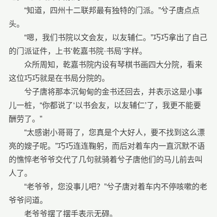
“知道，四州十二联邦最有独特的门派。”兮子唐点点
头。
“嗯，我们书院以文会友，以友辅仁。”巧巧拿出了自己
的门派证件，上书‘乾嘉书院·书局’字样。
众所周知，乾嘉书院内设有琴棋书画四大分院，看来
这位巧巧就是在书局分院的。
兮子唐将那本沉甸甸的金书还回去，并表示这是小事
儿一桩，“你都说了‘以书会友，以友辅仁’了，我更不能要
酬劳了。”
“太感谢小哥哥了，您真是个大好人，要不找到这么漂
亮的嫂子呢。”巧巧连连鞠躬，而后对着车内一直沉默不语
的憔悴老爷爷交代了几句就骑着兮子唐他们的马儿前去叫
人了。
“老爷爷，您没事儿吧？”兮子唐对着车内不停咳嗽的老
爷爷问道。
老爷爷摆了摆手表示无碍。