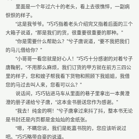
里面是一个年过六十的老头，看上去很憔悴，一副病
恹恹的样子。
“这是我爷爷。”巧巧指着老头介绍完又指着后面的三个
大箱子说道，“那是我们的货，很重要很重要的那种。”
“你是需要什么帮助么？”兮子唐说道，“要不我把我们
的马儿借给你？”
“小哥哥一看您就是好心人！”巧巧十分感谢的对着兮子
唐鞠躬，“不用那么麻烦，我们订货的甲方就在前方三四公
里的样子，您和嫂子帮我看下货物和照顾下我姐姐，我借
您的马过去叫人来，您看可以么？”
说话间，巧巧钻进马车从里面的巷子里拿出一本黄澄
澄的册子递给兮子唐，“这本金书册送您作为感谢。”
“我去！纯金的啊！”兮子唐拿过来抖了抖，整本书无论
是书封还是内页都是金灿灿的金纸张。
“嗯，不瞒您说，我们是乾嘉书院的，您应该听说过
吧。”巧巧略带自豪的说道。