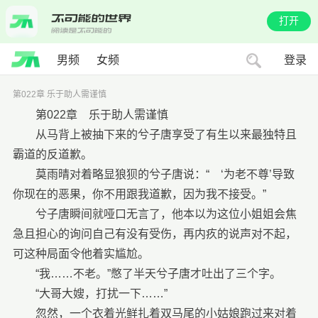
打开
男频
女频
登录
第022章 乐于助人需谨慎
第022章 乐于助人需谨慎
从马背上被抽下来的兮子唐享受了有生以来最独特且
霸道的反道歉。
莫雨晴对着略显狼狈的兮子唐说：“ ‘为老不尊’导致
你现在的恶果，你不用跟我道歉，因为我不接受。”
兮子唐瞬间就哑口无言了，他本以为这位小姐姐会焦
急且担心的询问自己有没有受伤，再内疚的说声对不起，
可这种局面令他着实尴尬。
“我……不老。”憋了半天兮子唐才吐出了三个字。
“大哥大嫂，打扰一下……”
忽然，一个衣着光鲜扎着双马尾的小姑娘跑过来对着