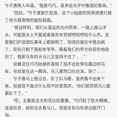
兮子唐两人叫道。“我是巧巧，是来自北平州鲁国的客商。”
“您好。”兮子唐紧忙起身，这个小姑娘的到来顺便打破
了他与莫雨晴的尴尬局面。
“是这样的，我们从遥远的北州而来，一路上跋山涉
水，可能是水土不服或者是舟车劳顿吧啦吧啦什么的，总
是我们护送团队基本上都病倒了，陆续的留在半路治病
了，现在只剩下我和老爷爷，眼看我们的甲方的目的地就
到了，我那马车的大马儿又坚持不住了……”
说着这位巧巧姑娘折身指了指不远处停在路边的马
车，也就是在这一瞬间，马儿骤然口吐白沫，倒了……
兮子唐马上跑过去，扒了扒马眼，虽然看不出来个
啥，但感觉不做点什么怪不好意思的，“你们居然把马儿都
累趴下了。”
“哎，主要是这次的货比较重要。”巧巧眨了眨大眼睛，
连连叹息，她到没去看马儿，而是走到马车旁边掀开门
帘。