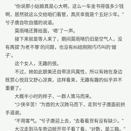
“你说那小姑娘真是心大啊，这么一车金书得值多少钱
啊，居然就这么交给咱们看管，真庆幸我是个五好少年。”
兮子唐自吹自擂的说道。
莫雨晴还算给面，‘嗯’了一声。
接下来就是等人来了，期间莫雨晴仍旧是空气人，没
有再提‘为老不尊’的问题，也没有纠结刚刚巧巧叫的‘嫂
子’。
这个女人，无趣的很。
不过，她如此貌美还自带凉风属性，所以有她在身边
既赏心悦目又舒心凉爽，这样看来，无趣有趣的似乎并不
重要了。
大概半小时的样子，一群人策马而来。
“少侠辛苦！”为首的大汉跨马而下，走到兮子唐面前拱
手道谢。
“不用客气。”兮子唐迎上去，“去看看货有没有缺少。”
大汉走到马车旁边掀开帘子看了看，“对数，是三箱。”