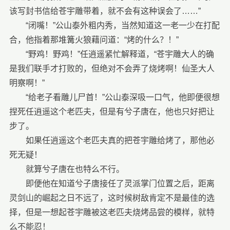
该写封书信给苍宇雕带着，就不会有这种误会了……”
“闭嘴！”公山泰外粗内秀，当然知道这一老一少在打配
合，他指着那堆篝火狼藉问道：“烤的什么？！”
“野鸡！野鸡！”任逍遥紧忙解释道，“苍宇雕大人的确
是我们联手才打败的，但绝对不会弄了烧烤啊！仙圣大人
明察啊！”
“给老子看雕儿尸首！”公山泰深吸一口气，他即便很想
捏死任逍遥这个老匹夫，但是有兮子唐在，他也只好把让
步了。
如果任逍遥这个老匹夫真的把苍宇雕给烤了，那他必
死无疑！
就算兮子唐在也特么不行。
即便他在知道兮子唐接任了灵派掌门位置之后，距离
灵剑山的崛起之日不远了，这时候树敌肯定不是最佳的选
择，但是一想起苍宇雕被这老匹夫烧烤品尝的模样，就特
么不能忍！