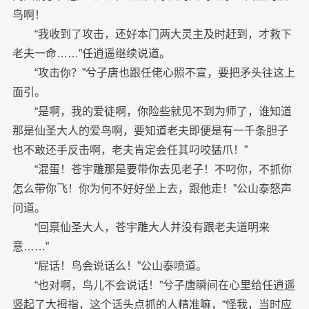
鸟啊！
“我收到了攻击，还好本门两大灵主及时赶到，才救下
老夫一命……”任逍遥继续说道。
“攻击你？”兮子唐也跟任佬心照不宣，要把矛头往这上
面引。
“是啊，我的爱徒啊，你险些就见不到为师了，谁知道
那是仙圣大人的爱鸟啊，要知道老夫即便是有一千条胆子
也不敢还手反击啊，老夫肯定会任其叼咬猛爪！”
“混蛋！苍宇雕那是要带你去见老子！不叼你，不抓你
怎么带你飞！你为何不好好坐上去，跟他走！”公山泰怒声
问道。
“回禀仙圣大人，苍宇雕大人并没有跟老夫道明来
意……”
“屁话！鸟会说话么！”公山泰喷道。
“也对啊，鸟儿不会说话！”兮子唐瞬间在心里给任逍遥
竖起了大拇指，这个话头点抓的人精准嘛，“怪我，当时应