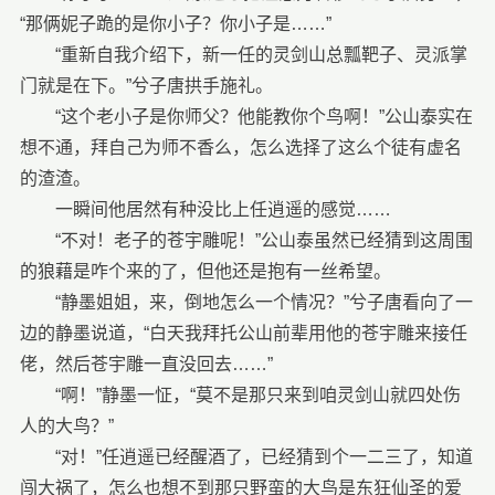
“那俩妮子跪的是你小子？你小子是……”
“重新自我介绍下，新一任的灵剑山总瓢靶子、灵派掌
门就是在下。”兮子唐拱手施礼。
“这个老小子是你师父？他能教你个鸟啊！”公山泰实在
想不通，拜自己为师不香么，怎么选择了这么个徒有虚名
的渣渣。
一瞬间他居然有种没比上任逍遥的感觉……
“不对！老子的苍宇雕呢！”公山泰虽然已经猜到这周围
的狼藉是咋个来的了，但他还是抱有一丝希望。
“静墨姐姐，来，倒地怎么一个情况？”兮子唐看向了一
边的静墨说道，“白天我拜托公山前辈用他的苍宇雕来接任
佬，然后苍宇雕一直没回去……”
“啊！”静墨一怔，“莫不是那只来到咱灵剑山就四处伤
人的大鸟？”
“对！”任逍遥已经醒酒了，已经猜到个一二三了，知道
闯大祸了，怎么也想不到那只野蛮的大鸟是东狂仙圣的爱