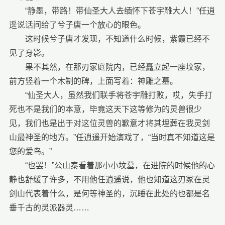
“静墨，带路！带仙圣大人去缅怀下苍宇雕大人！”任逍
遥说话间给了兮子唐一个放心的眼色。
这时候兮子唐才发现，不知道什么时候，紫霞已经不
见了身影。
果不其然，在那刃冢庭院内，已经矗立起一座坟冢，
前方竖着一个木制的碑，上面写着：神雕之墓。
“仙圣大人，虽然我们联手将苍宇雕打败，哎，失手打
死也不是我们的本意，毕竟这天下这等修为的灵兽很少
见，我们也是出于对这位灵兽的歉意才将其埋葬在我灵剑
山最神圣的地方。”任逍遥开始演戏了，“当时真不知道这是
您的爱鸟。”
“也罢！”公山泰看着那小小坟墓，在进院的时候他的心
静也舒缓了许多，不用他任逍遥说，他也知道这刃冢在灵
剑山代表着什么，是何等神圣的，沉睡在此处的也都是名
垂千古的灵派器灵……