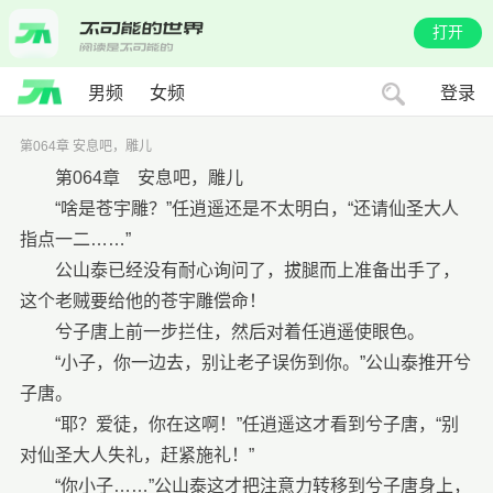
打开
男频
女频
登录
第064章 安息吧，雕儿
第064章 安息吧，雕儿
“啥是苍宇雕？”任逍遥还是不太明白，“还请仙圣大人
指点一二……”
公山泰已经没有耐心询问了，拔腿而上准备出手了，
这个老贼要给他的苍宇雕偿命！
兮子唐上前一步拦住，然后对着任逍遥使眼色。
“小子，你一边去，别让老子误伤到你。”公山泰推开兮
子唐。
“耶？爱徒，你在这啊！”任逍遥这才看到兮子唐，“别
对仙圣大人失礼，赶紧施礼！”
“你小子……”公山泰这才把注意力转移到兮子唐身上，