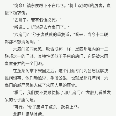
“饶命！镇东侯殿下不在昆仑。”将士双腿抖的厉害，直
接下跪求饶。
“去哪了。若有假话必死。”
“听说……听说是去六扇门了。”
“六扇门？”兮子唐默默的重复道，“看来，当今十二联
邦都不想清闲啊。”
六扇门如同灵派、吹雪联邦一样，是四州境内的十二
联邦之一的门派，其特性类似于子唐的唐门，它是被宋国
皇室兼并的一个门派。
在蓬莱阁拿下宋国之后，这个门派专门为吕忘忧解决
民间琐事，他们动诡异、手段凶狠，也就是那几年间，六
扇门的威严恐怖人成了宋国人民的噩梦。
“掌门，我们要不要顺便拆了那几扇门？”龙胆儿看着发
呆的兮子唐问道。
“可行。”兮子唐点了点头，跨身上马。
龙胆儿紧随其后。