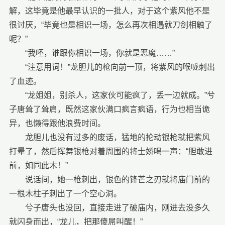
解，这毕竟是他最早认识的一批人，对于这个紫风他不是
很讨厌，“毕竟也是相识一场，怎么再次相遇就刀剑相触了
呢？”
“我呸，谁跟你相识一场，你就是恶魔……”
“注意用词！”龙胆儿的枪向前一顶，将紫风的喉咙刺出
了血迹。
“龙姐姐，别杀人，这家伙可能疯了，丢一边就成。”兮
子唐耸了耸肩，既然这家伙满口疯言疯语，行为也相当诡
异，也懒得跟他浪费时间。
龙胆儿也没有过多的废话，猛地的抡动银枪就把紫风
打晕了，然后挥舞银枪对着周围的将士娇喝一声：“胆敢进
前，如同此木！”
说话间，她一枪刺出，银色的锋芒之刃就将庙门前的
一根木柱子刺出了一个空心洞。
兮子唐头也没回，直接走进了破庙内，刚进去没多久
就闪身而出，“龙儿，把那傻屌叫醒！”