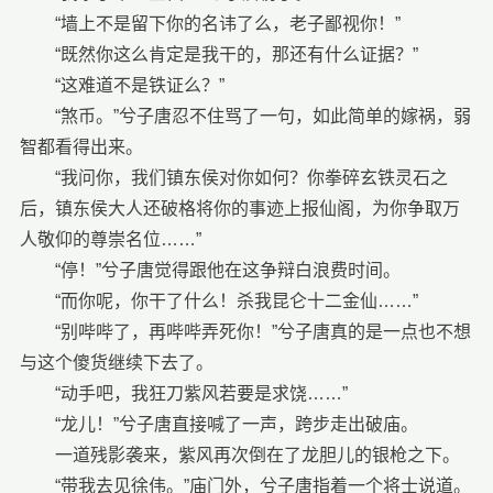
“墙上不是留下你的名讳了么，老子鄙视你！”
“既然你这么肯定是我干的，那还有什么证据？”
“这难道不是铁证么？”
“煞币。”兮子唐忍不住骂了一句，如此简单的嫁祸，弱
智都看得出来。
“我问你，我们镇东侯对你如何？你拳碎玄铁灵石之
后，镇东侯大人还破格将你的事迹上报仙阁，为你争取万
人敬仰的尊崇名位……”
“停！”兮子唐觉得跟他在这争辩白浪费时间。
“而你呢，你干了什么！杀我昆仑十二金仙……”
“别哔哔了，再哔哔弄死你！”兮子唐真的是一点也不想
与这个傻货继续下去了。
“动手吧，我狂刀紫风若要是求饶……”
“龙儿！”兮子唐直接喊了一声，跨步走出破庙。
一道残影袭来，紫风再次倒在了龙胆儿的银枪之下。
“带我去见徐伟。”庙门外，兮子唐指着一个将士说道。