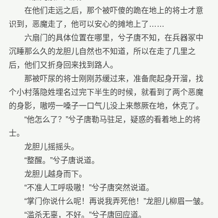
在他们走远之后，那个被吓傻的跪在地上的将士才意
识到，恶魔走了，他可以安心的摊地上了……
六扇门的具体位置在哪里，兮子唐不知，在兵器冢中
沉睡那么久的龙胆儿自然也不知道，所以在走了几里之
后，他们又折身回来找到路人。
那被吓尿的将士刚刚苏缓过来，准备爬起身开溜，找
个小村落隐姓埋名过完下半生的时候，就看到了两个恶魔
的身影，嗷唠一嗓子一口气儿没上来憋厥在地，休克了。
“他怎么了？”兮子唐勒马驻足，疑惑的看着地上的将
士。
龙胆儿摇摇头。
“整醒。”兮子唐说道。
龙胆儿越身而下。
“不准人工呼吸嗷！”兮子唐突然说道。
“掌门你说什么呢！再说我弄死他！”龙胆儿柳眉一皱。
“滥杀无辜，不好。”兮子唐回应道。