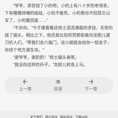
“爷爷，求您饶了小的吧，小的上有八十岁的老母亲，
下有嗷嗷待哺的娃娃，小的不能死，小的再也不回昆仑山
军了，小的要回家……”
“不杀你。”兮子唐看着这将士泪流满面的求饶，无奈的
摇了摇头，相比之下，他还是比较欣赏那些敢向龙胆儿拔
刀的人们，“带我们去六扇门，这小姐姐会给你一锭金子，
你找个地方谋生存。”
“谢爷爷，谢奶奶！”将士磕头谢恩。
“我没你这样的孙子。”龙胆儿转身上马。
上一章
目录
下一章
关于我们
用户协议
隐私协议
下载APP