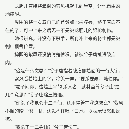
龙胆儿直接将晕倒的紫风挑起甩到半空，让他自由落
地摔醒。
周围的将士看着自己的首领如此被凌辱，终于有忍不
住的了，可冲上来之后无一不是被龙胆儿的银枪刺伤。
她很讲究，并没有下杀手，所有冲上来的将士都是被
刺中锁骨位置。
摔醒的紫风还没搞清楚情况，就被兮子唐扯进破庙
内。
“这是什么意思？”兮子唐指着破庙侧墙面的一行大字。
紫风看着墙上的字，冷笑一声，“要杀要剐，随便你。”
“老子问你，这墙上写的‘杀人者，武林至尊兮子唐’是
几个意思？”兮子唐略显懵逼。
“你杀了我昆仑十二金仙，还用得着在我这装么？”紫风
不懈的瞪了他一眼，还忍不住吐了口水，以表示愤怒和反
抗。
“我杀了十二金仙？”兮子唐愣了。