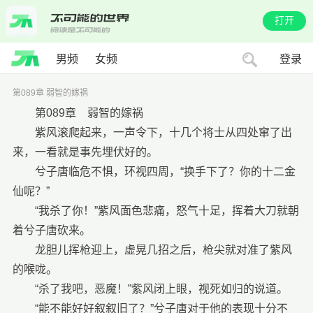
打开
男频
女频
登录
第089章 弱智的嫁祸
第089章 弱智的嫁祸
紫风滚爬起来，一声令下，十几个将士从四处窜了出
来，一看就是事先埋伏好的。
兮子唐临危不惧，环视四周，“换手下了？你的十二金
仙呢？”
“我杀了你！”紫风面色悲痛，怒气十足，挥着大刀就朝
着兮子唐砍来。
龙胆儿挥枪迎上，虚晃几招之后，枪尖就对准了紫风
的喉咙。
“杀了我吧，恶魔！”紫风闭上眼，视死如归的说道。
“能不能好好叙叙旧了？”兮子唐对于他的表现十分不