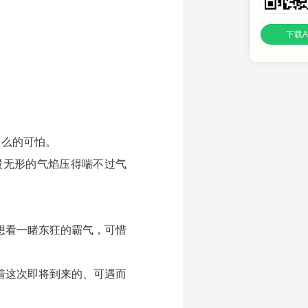
下载A
多么的可怕。
股无形的气焰压得喘不过气
想看一睹东狂的霸气，可惜
着这次即将到来的、可遇而