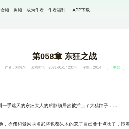
女频
男频
成为作者
作者福利
APP下载
第058章 东狂之战
作者：刘阿八
发布时间：2021-01-17 23:44
字数：2014
+书架
州一手遮天的东狂大人的后脖颈居然被插上了大猪蹄子……
地，徐伟和紫风两名武将也都呆木的忘了自己要干点啥了，瞪