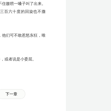
不住嗷唠一嗓子叫了出来。
个三百六十度的回旋也不撒
，他们可不敢惹怒东狂，唯
奈，或者说是小委屈。
下一章