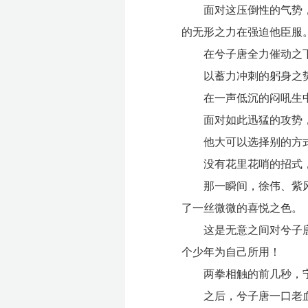
面对这压倒性的气势
的无形之力在强迫他臣服
在兮子唐全力催动之
以蓄力冲刺的躬身之
在一声低沉的闷吼生
面对如此迅猛的攻势
他大可以选择别的方
没有花里花哨的招式
那一瞬间，徐伟、紫
了一丝微微的喜悦之色。
这是无意之间对兮子
个少年为自己所用！
两拳相触的前几秒，
之后，兮子唐一口老