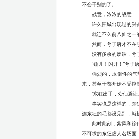
不会干别的了。
战意，浓浓的战意！
许久围城出现过的兴
就连不久前八仙之一
然而，兮子唐才不在乎
没有多余的废话，兮
“锤儿！闪开！”兮
强烈的，压倒性的气
来，甚至于都开始不受控
‘东狂出手，众仙避
事实也是这样的，东
连东狂的毛都没见到，就
此时此刻，紫风和徐
不可求的东狂虐人名场面