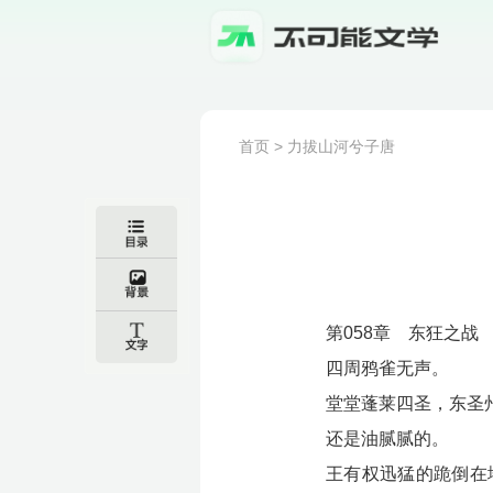
首页
>
力拔山河兮子唐
第058章 东狂之战
四周鸦雀无声。
堂堂蓬莱四圣，东圣
还是油腻腻的。
王有权迅猛的跪倒在