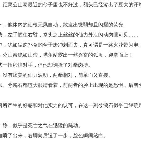
，距离公山泰最近的兮子唐也不好过，额头已经渗出了豆大的汗
。
下，他体内的仙根无风自动，散发出微弱却且闪耀的荧光。
势，左手握住右臂，拳头之上丝丝的仙力外泄闪动肉眼可见……
中，犹如猛虎扑食的兮子唐冲刺而去，真可谓是一路火花带闪电
，公山泰稳如山峦，嘴角站露出一丝兴奋的弧度，迎拳而上！
式一招秒掉对手，但他却选择了对拳肉搏。
，没有炫美的仙力波动，两拳相对，简单而又直接。
风、兮鸿石都瞪大眼睛看着，前两者的脸上出现的是恐惧，后者
唐所产生的好感和对他实力的认可，在这一刻兮鸿石似乎已经确
宁静，似乎是死亡之气在迅猛的飚动。
血喷了出来，右脚向后退了一步，脸色瞬间煞白。