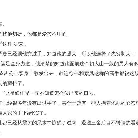
奋。
的找他切磋，他都是爱答不理的。
这种‘殊荣’。
子唐已经跟他交过手，知道他的强大，所以他选择了先发制人！
子唐运足全身力道，他清楚的知道他面前这个如大山一般的男人有
势从公山泰身上散发出来，就连徐伟和紫风这样的高手都被这
制的颤抖了。
让。’这是修仙界一句不知道怎么传出来的口号。
狂已经很多年没有出过手了，甚至于曾有一些人抱着求死的心态
被人家的手下给KO了。
伟都已经从震惊的呆木中惊醒了过来，退避三舍后目不转睛的看
！