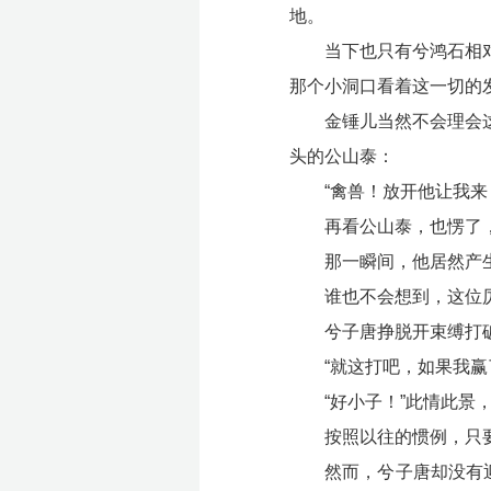
地。
当下也只有兮鸿石相
那个小洞口看着这一切的
金锤儿当然不会理会
头的公山泰：
“禽兽！放开他让我来
再看公山泰，也愣了
那一瞬间，他居然产
谁也不会想到，这位
兮子唐挣脱开束缚打
“就这打吧，如果我
“好小子！”此情此
按照以往的惯例，只
然而，兮子唐却没有