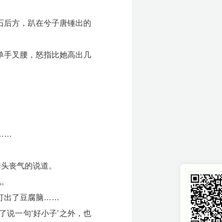
石后方，趴在兮子唐锤出的
单手叉腰，怒指比她高出几
……
垂头丧气的说道。
况。
打出了豆腐脑……
说一句‘好小子’之外，也