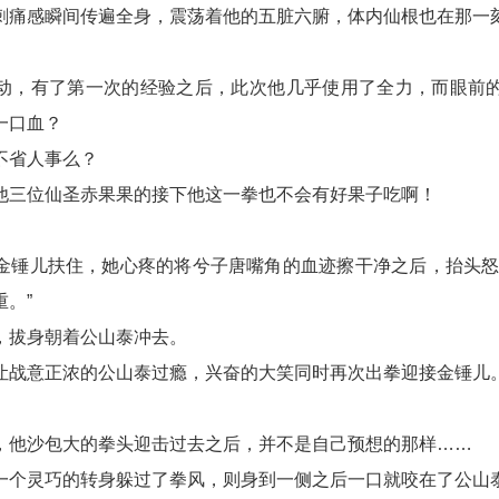
刺痛感瞬间传遍全身，震荡着他的五脏六腑，体内仙根也在那一
动，有了第一次的经验之后，此次他几乎使用了全力，而眼前
一口血？
不省人事么？
他三位仙圣赤果果的接下他这一拳也不会有好果子吃啊！
金锤儿扶住，她心疼的将兮子唐嘴角的血迹擦干净之后，抬头怒
。”
，拔身朝着公山泰冲去。
让战意正浓的公山泰过瘾，兴奋的大笑同时再次出拳迎接金锤儿
，他沙包大的拳头迎击过去之后，并不是自己预想的那样……
一个灵巧的转身躲过了拳风，则身到一侧之后一口就咬在了公山