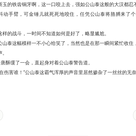
断玉的铁齿铜牙啊，这一口咬上去，强如公山泰这般的大汉都忍
地抖动手臂，可金锤儿就死死地咬住，任凭公山泰将胳膊来了
这样的战斗，一时间不知道如何是好了，略显尴尬。
公山泰这幅模样一不小心给笑了，当然也是在那一瞬间紧忙收住
声。
兮子唐酥缓了一会，直起身对着公山泰警告道。
谁在伤害谁！”公山泰这霸气浑厚的声音里居然掺杂了一丝丝的无