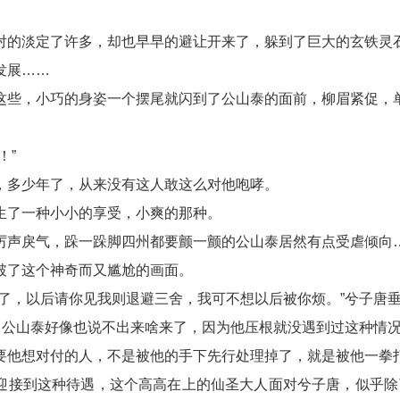
对的淡定了许多，却也早早的避让开来了，躲到了巨大的玄铁灵
发展……
这些，小巧的身姿一个摆尾就闪到了公山泰的面前，柳眉紧促，
！”
，多少年了，从来没有这人敢这么对他咆哮。
生了一种小小的享受，小爽的那种。
厉声戾气，跺一跺脚四州都要颤一颤的公山泰居然有点受虐倾向
破了这个神奇而又尴尬的画面。
赢了，以后请你见我则退避三舍，我可不想以后被你烦。”兮子唐
景，公山泰好像也说不出来啥来了，因为他压根就没遇到过这种情
要他想对付的人，不是被他的手下先行处理掉了，就是被他一拳
迎接到这种待遇，这个高高在上的仙圣大人面对兮子唐，似乎除了