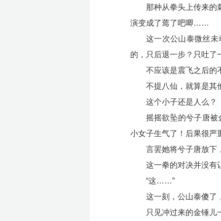
那种从拳头上传来的
演变成了蔫了吧唧……
这一次公山泰微丝未
的，只后退一步？只吐了
不应该是震飞之后的
不提八仙，就算是其
这个小子还是人么？
摇摇欲坠的兮子唐被
小女子生气了！后果很严重
言罢她将兮子唐放下
这一拳的对决并没有
“这……”
这一刻，公山泰傻了
只见冲过来的金锤儿