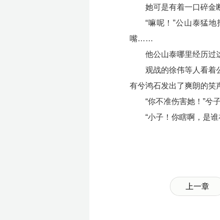
她可是有着一口碎金
“嘛呢！”公山泰猛
嘴……
他公山泰哪里经历过
观战的徐伟等人看着
有兮鸿石发出了爽朗的笑
“你不准伤害她！”
“小子！你瞎啊，是
上一章