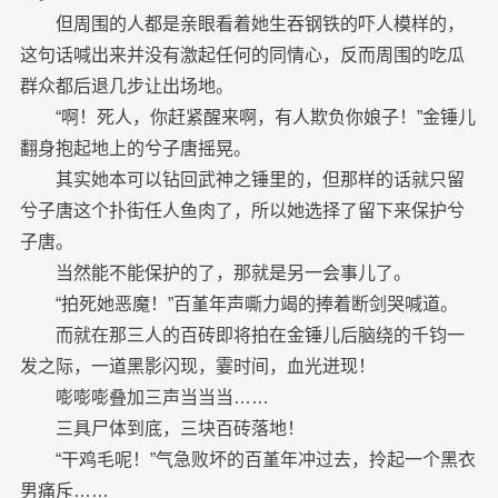
但周围的人都是亲眼看着她生吞钢铁的吓人模样的，
这句话喊出来并没有激起任何的同情心，反而周围的吃瓜
群众都后退几步让出场地。
“啊！死人，你赶紧醒来啊，有人欺负你娘子！”金锤儿
翻身抱起地上的兮子唐摇晃。
其实她本可以钻回武神之锤里的，但那样的话就只留
兮子唐这个扑街任人鱼肉了，所以她选择了留下来保护兮
子唐。
当然能不能保护的了，那就是另一会事儿了。
“拍死她恶魔！”百堇年声嘶力竭的捧着断剑哭喊道。
而就在那三人的百砖即将拍在金锤儿后脑绕的千钧一
发之际，一道黑影闪现，霎时间，血光迸现！
嘭嘭嘭叠加三声当当当……
三具尸体到底，三块百砖落地！
“干鸡毛呢！”气急败坏的百堇年冲过去，拎起一个黑衣
男痛斥……