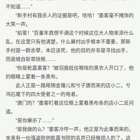
不知道……”
“新手村有我杀人的证据是吧，哈哈！”墨客毫不掩饰的
大笑一声。
“前辈！”百堇年真想不通这个时候这位大人物来添什么
乱，在这里只有他清楚，什么屠村凶手根本不重要，那新
手村是一群余孽，本应该死，他的目的并非是寻找凶手，
而是暗自斩草除根……
“你是乾嘉墨客？”被羽扇抵住喉咙的黑衣人开口了，他
的眼睛上蒙着一条黑布。
此人正是一路尾随金锤儿和兮子唐而来的店小二，兮
鸿石麾下的四大使者之一的电者。
“唐门的？”墨客盯着这位眼上蒙着黑布条的店小二反问
道。
“是你屠杀了……”
“是我做的么？”墨客冷哼一声，他正是为此事而来的，
本来有一伙强盗败他乾嘉书院的名声已经够烦人的了，这