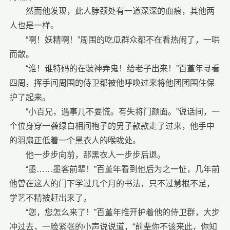
然而他发现，此人脖颈处有一道深深的血痕，其他两
人也是一样。
“啊！妖精啊！”周围的吃瓜群众都不在看热闹了，一哄
而散。
“谁！谁特码的在装神弄鬼！给老子出来！”百堇年寻看
四周，挥手间周围的侍卫都被他呼唤过来将他团团围住保
护了起来。
“小百兄，遇事儿不要慌。有失将门颜面。”说话间，一
个位身穿一袭绿白相间袍子的男子款款走了过来，他手中
的羽扇正低着一个黑衣人的喉咙处。
他一步步向前，那黑衣人一步步后退。
“墨……墨客前辈！”百堇年看到他后为之一怔，几年前
他曾在这人的门下学过几个月的书法，只不过慧根不足，
学艺不精被赶出来了。
“您，您怎么来了！”百堇年推开护着他的侍卫群，大步
冲过去，一脸紧张的小声说说道，“前辈你不该来此，你知