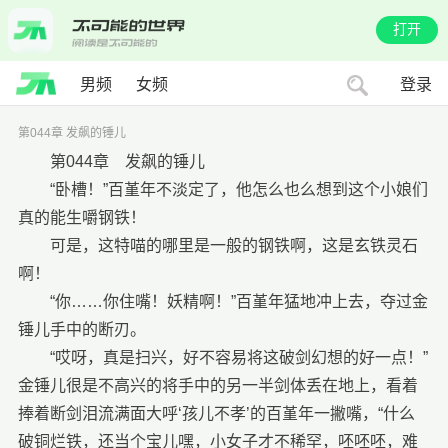
打开
男频
女频
登录
第044章 发飙的锤儿
第044章 发飙的锤儿
“卧槽！”百堇年不淡定了，他怎么也么想到这个小娘们
真的能生嚼钢铁！
可是，这特喵的哪里是一般的钢铁啊，这是玄铁灵石
啊！
“你……你住嘴！妖精啊！”百堇年猛地冲上去，夺过金
锤儿手中的断刃。
“哎呀，真是扫兴，好不容易将这破剑幻想的好一点！”
金锤儿很是不高兴的将手中的另一半剑体丢在地上，看着
捧着断剑泪流满面大呼‘孩儿不孝’的百堇年一撇嘴，“什么
破铜烂铁，还当个宝儿嘿，小女子才不稀罕，呸呸呸，难