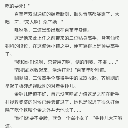
吃的要死！”
百堇年双眼通红的握着断剑，额头青筋都暴露了，大
喝一声：“来人啊！杀了她！”
咻咻咻，三道黑影出现在百堇年身侧。
这是他来此上任之前带来的三位贴身高手，皆有仙榜
铜科的段位，在这偏远小镇之中，便可算得上是顶尖高手
了。
“我和你们说啊，只管用刀啊，剑的削我，不准……”
“都把武器收起来，活活打死！”百堇年吩咐道。
唰唰唰，三位高手全部将手中的武器收起，齐刷刷的
举起了板砖虎视眈眈的对着金锤儿。
金锤儿暗道不好，自己没有啥武力值这是之前在新手
村拯救婆婆的时候已经验证过了，她也是深思了很久好像
除了吃个铁咬个金之外并无他长了……
“你们还要不要脸，欺负一个弱小女子！”金锤儿大声喊
道。