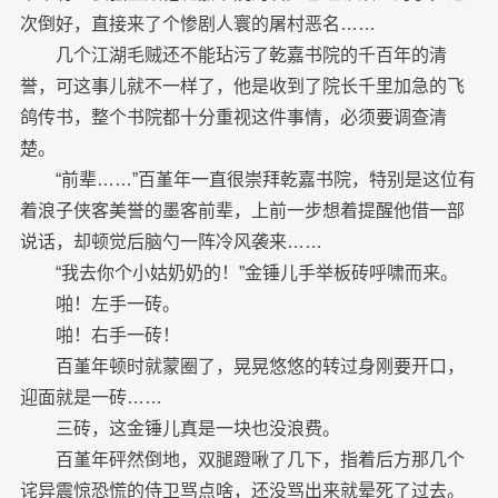
次倒好，直接来了个惨剧人寰的屠村恶名……
几个江湖毛贼还不能玷污了乾嘉书院的千百年的清
誉，可这事儿就不一样了，他是收到了院长千里加急的飞
鸽传书，整个书院都十分重视这件事情，必须要调查清
楚。
“前辈……”百堇年一直很崇拜乾嘉书院，特别是这位有
着浪子侠客美誉的墨客前辈，上前一步想着提醒他借一部
说话，却顿觉后脑勺一阵冷风袭来……
“我去你个小姑奶奶的！”金锤儿手举板砖呼啸而来。
啪！左手一砖。
啪！右手一砖！
百堇年顿时就蒙圈了，晃晃悠悠的转过身刚要开口，
迎面就是一砖……
三砖，这金锤儿真是一块也没浪费。
百堇年砰然倒地，双腿蹬啾了几下，指着后方那几个
诧异震惊恐慌的侍卫骂点啥，还没骂出来就晕死了过去。