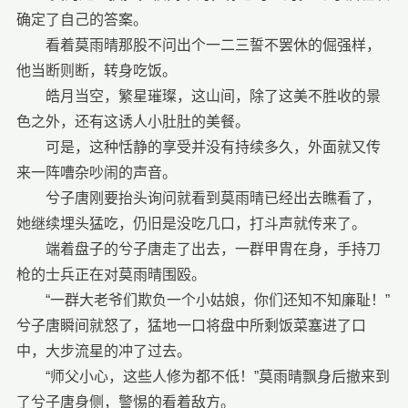
确定了自己的答案。
看着莫雨晴那股不问出个一二三誓不罢休的倔强样，
他当断则断，转身吃饭。
皓月当空，繁星璀璨，这山间，除了这美不胜收的景
色之外，还有这诱人小肚肚的美餐。
可是，这种恬静的享受并没有持续多久，外面就又传
来一阵嘈杂吵闹的声音。
兮子唐刚要抬头询问就看到莫雨晴已经出去瞧看了，
她继续埋头猛吃，仍旧是没吃几口，打斗声就传来了。
端着盘子的兮子唐走了出去，一群甲胄在身，手持刀
枪的士兵正在对莫雨晴围殴。
“一群大老爷们欺负一个小姑娘，你们还知不知廉耻！”
兮子唐瞬间就怒了，猛地一口将盘中所剩饭菜塞进了口
中，大步流星的冲了过去。
“师父小心，这些人修为都不低！”莫雨晴飘身后撤来到
了兮子唐身侧，警惕的看着敌方。