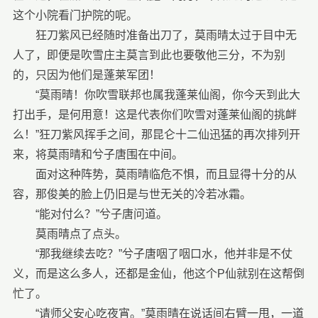
这个小院看门护院的呢。
狂刀紫风已经随时准备出刀了，莫雨晴太过于目中无
人了，即便是吹雪庄主莫言到此也要敬他三分，不为别
的，只因为他们是蓬莱军团！
“莫雨晴！你吹雪联邦也属我蓬莱仙阁，你今天到此大
打出手，是何用意！这是代表你们吹雪对蓬莱仙阁的挑衅
么！”狂刀紫风挥手之间，那昆仑十二仙迅猛的再次排列开
来，将莫雨晴和兮子唐围在中间。
面对这种阵势，莫雨晴临危不惧，而且显得十分的从
容，那俊美的脸上仍旧是与世无关的冷若冰霜。
“能对付么？”兮子唐问道。
莫雨晴点了点头。
“那我继续去吃？”兮子唐咽了咽口水，他并非是不仗
义，而是这么多人，还都是金仙，他这个P仙就别在这帮倒
忙了。
“请师父安心吃夜宵。”莫雨晴在说话间右臂一甩，一道