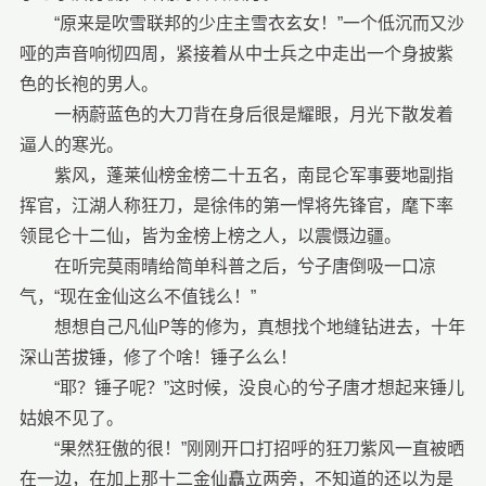
“原来是吹雪联邦的少庄主雪衣玄女！”一个低沉而又沙
哑的声音响彻四周，紧接着从中士兵之中走出一个身披紫
色的长袍的男人。
一柄蔚蓝色的大刀背在身后很是耀眼，月光下散发着
逼人的寒光。
紫风，蓬莱仙榜金榜二十五名，南昆仑军事要地副指
挥官，江湖人称狂刀，是徐伟的第一悍将先锋官，麾下率
领昆仑十二仙，皆为金榜上榜之人，以震慑边疆。
在听完莫雨晴给简单科普之后，兮子唐倒吸一口凉
气，“现在金仙这么不值钱么！”
想想自己凡仙P等的修为，真想找个地缝钻进去，十年
深山苦拔锤，修了个啥！锤子么么！
“耶？锤子呢？”这时候，没良心的兮子唐才想起来锤儿
姑娘不见了。
“果然狂傲的很！”刚刚开口打招呼的狂刀紫风一直被晒
在一边，在加上那十二金仙矗立两旁，不知道的还以为是