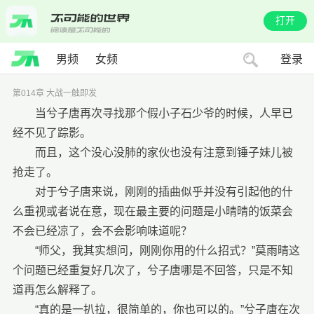
打开
男频
女频
登录
第014章 大战一触即发
当兮子唐再次寻找那个假小子石少爷的时候，人早已
经不见了踪影。
而且，这个没心没肺的家伙也没有注意到锤子妹儿被
抢走了。
对于兮子唐来说，刚刚的插曲似乎并没有引起他的什
么重视或者说在意，现在最主要的问题是小晴晴的饭菜会
不会已经凉了，会不会影响味道呢？
“师父，我其实想问，刚刚你用的什么招式？”莫雨晴这
个问题已经重复好几次了，兮子唐哪是不回答，只是不知
道再怎么解释了。
“真的是一扒拉，很简单的，你也可以的。”兮子唐在次