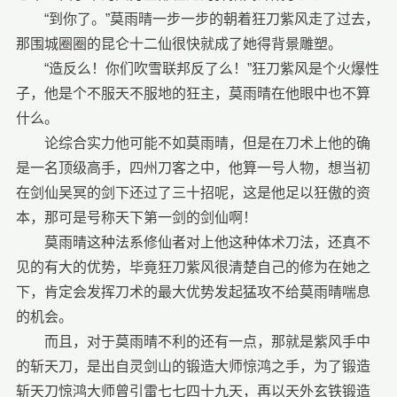
“到你了。”莫雨晴一步一步的朝着狂刀紫风走了过去，
那围城圈圈的昆仑十二仙很快就成了她得背景雕塑。
“造反么！你们吹雪联邦反了么！”狂刀紫风是个火爆性
子，他是个不服天不服地的狂主，莫雨晴在他眼中也不算
什么。
论综合实力他可能不如莫雨晴，但是在刀术上他的确
是一名顶级高手，四州刀客之中，他算一号人物，想当初
在剑仙吴冥的剑下还过了三十招呢，这是他足以狂傲的资
本，那可是号称天下第一剑的剑仙啊！
莫雨晴这种法系修仙者对上他这种体术刀法，还真不
见的有大的优势，毕竟狂刀紫风很清楚自己的修为在她之
下，肯定会发挥刀术的最大优势发起猛攻不给莫雨晴喘息
的机会。
而且，对于莫雨晴不利的还有一点，那就是紫风手中
的斩天刀，是出自灵剑山的锻造大师惊鸿之手，为了锻造
斩天刀惊鸿大师曾引雷七七四十九天，再以天外玄铁锻造