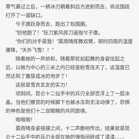
寒气袭过之后，一柄冰刃朝着斜后方迸射而去，将这围拢
打开了一道缺口。
兮子唐跃身而去，跑出了包围圈。
“别他跑了！”狂刀紫风挥刀遥指兮子唐。
“你们的对手是我！”莫雨晴挥舞双臂，顿时四周的温度
骤降，“天外飞雪！！”
随着她的一声娇和，随着那犹如起舞的身姿炫起之
后，以她为中心的三米之内已经是粉雪连天了，这温度已
然达到了撒尿成冰的地步了！
这就是雪衣玄女的实力！
顷刻间，昆仑十二仙手中的兵刃全部否浮上了一层冰
晶，当他们察觉的时候脚下也被冰冻到无法动弹了，恐惧
的神色是他们十二双眼睛的共同旋律。
啪啪啪！
莫雨晴身姿摇摆之间，十二声脆响传出，结果就是昆
仑十二仙手中的兵刃全部在她的弹指间碎成了渣渣……