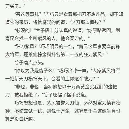
刀买了。”
“有这等事儿？”巧巧只是看着那把刀不想凡品，却不知
道它的来历，将信将疑的问道，“这刀那么值钱？”
“必须的！”兮子唐十分认真的说道，“你原路返回，到
南昆仑找一个叫紫风的人，他会买刀的。”
“狂刀紫风？”巧巧明显的一怔，“南昆仑军事要塞前锋
大将军，蓬莱仙榜金科排名第二十五的狂刀紫风？”
兮子唐点点头。
“你以为我是傻子么！”巧巧冷哼一声，“人家紫风将军
一把斩天刀横扫天下，会看的上你这个破刀？”
“非也，非也，当初他想以十万两黄金买我们的这把
刀，被我拒绝了。”兮子唐摆了摆手说道。
巧巧想想也是，紫风被誉为刀仙，必然对宝刀情有独
钟，不妨去试一试，别说十万金，就算是千金这趟生意也
算是没白折腾。