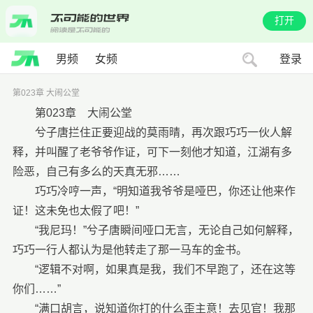
打开
男频
女频
登录
第023章 大闹公堂
第023章 大闹公堂
兮子唐拦住正要迎战的莫雨晴，再次跟巧巧一伙人解
释，并叫醒了老爷爷作证，可下一刻他才知道，江湖有多
险恶，自己有多么的天真无邪……
巧巧冷哼一声，“明知道我爷爷是哑巴，你还让他来作
证！这未免也太假了吧！”
“我尼玛！”兮子唐瞬间哑口无言，无论自己如何解释，
巧巧一行人都认为是他转走了那一马车的金书。
“逻辑不对啊，如果真是我，我们不早跑了，还在这等
你们……”
“满口胡言，说知道你打的什么歪主意！去见官！我那