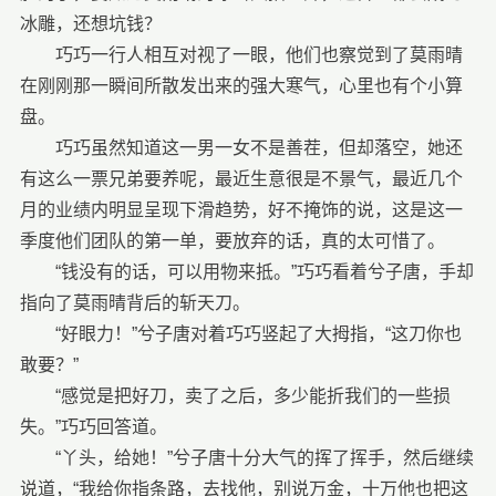
冰雕，还想坑钱？
巧巧一行人相互对视了一眼，他们也察觉到了莫雨晴
在刚刚那一瞬间所散发出来的强大寒气，心里也有个小算
盘。
巧巧虽然知道这一男一女不是善茬，但却落空，她还
有这么一票兄弟要养呢，最近生意很是不景气，最近几个
月的业绩内明显呈现下滑趋势，好不掩饰的说，这是这一
季度他们团队的第一单，要放弃的话，真的太可惜了。
“钱没有的话，可以用物来抵。”巧巧看着兮子唐，手却
指向了莫雨晴背后的斩天刀。
“好眼力！”兮子唐对着巧巧竖起了大拇指，“这刀你也
敢要？”
“感觉是把好刀，卖了之后，多少能折我们的一些损
失。”巧巧回答道。
“丫头，给她！”兮子唐十分大气的挥了挥手，然后继续
说道，“我给你指条路，去找他，别说万金，十万他也把这