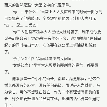
而来的当然是整个大堂之中的气温骤降。
“你……干什么！”当堂上大人反应过来的时候一把冰剑
已经抵在了他的脖颈，全身颤抖的他为了壮胆大声呵斥：
“造……造……反么！”
“你二人朝堂不跪本大人已经大肚能容了，难不成你要
谋杀朝堂命官！”巧巧在一旁伸张正义，跪地的她也在瞬间
起身的同时抽出弯刀，准备要在这公堂上斩除叛乱贼寇
了。
“杀了又如何？”莫雨晴冷冷的反问道。
“女侠饶命！”坐堂大人忍受着那刺骨的寒气，都要尿
了。
他本就是一个小小的耆长，都说九品芝麻官，他这个
耆长都没有芝麻大，没有任何品级，虽说是人为财死，鸟
为食亡，可他不想现在就亡，作为一个有理想有抱负的耆
长，好歹也要升到九品县官在死，那样的话也算是仕途可
佳了。