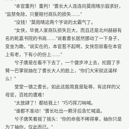
“本官重判！重判！”耆长大人连连向莫雨晴示弱求好，
“监禁免除，只要赔付商队的损失……”
“没钱！”莫雨晴这两个字说的太霸气了。
“女侠，毕竟人家商队损失巨大，而且还是北州赫赫有
名的乾嘉书院的书商……”说着耆长居然挪动了一下身子，
变坐为跪，“说实在的，本官惹不起啊，女侠您就看在本官
上有老，下有小的份上……”
兮子唐是在看不下去了，一个健步冲上去，抡圆了手
臂一巴掌就抽在了耆长大人的脸上，“你们大宋就这逼样
么！”
堂堂一镇之耆长，如此这般简直是耻辱，有这样的父
母官，百姓的遭难！
“太放肆了！都给我上！”巧巧挥刀呐喊。
“谁都不准动！”耆长吐出一颗牙后急忙喊道。
兮子唐笑着摇了摇头：“你的命我不稀得拿，抽你只是
为了抽你，仅此而已。”