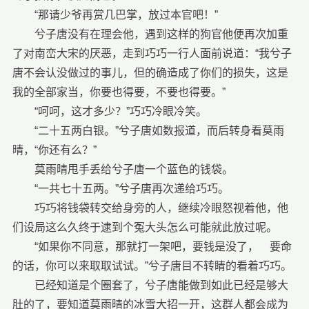
“那请少爷再赏几巴掌，放过本官吧！”
兮子唐没有在理会他，遇到这样的狗官他便再次加重
了对南峦大宋的厌恶，走到巧巧一行人面前说道：“我兮子
唐不会认没做过的事儿，但的确造成了你们的损失，这是
我的全部家当，你要也得要，不要也得要。”
“呵呵，这才多少？”巧巧冷眼冷笑。
“二十五两白银。”兮子唐如数报道，而后转身看莫雨
晴，“你还有么？”
莫雨晴甩手丢给兮子唐一个蓝色的钱袋。
“一共七十五两。”兮子唐再次递给巧巧。
巧巧将钱袋转交给身旁的人，继续冷眼怒视着他，他
们设局这么久终于逮到个冤大头怎么可能就此放过呢。
“如果你不同意，那就打一架吧，要钱是没了， 要命
的话，你可以来取取试试。”兮子唐目不转睛的看着巧巧。
已经知道是个圈套了，兮子唐能做到如此已经是够大
肚的了，要知道莫雨晴的冰雪大招一开，这群人都会成为