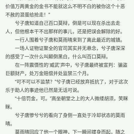
价值万两黄金的金书不能就这么不明不白的被你这个十恶
不赦的混蛋给抢走！”
兮子唐知道自己百口莫辩，倒是可以现在杀出去走
人，但他根本干不出那样的事儿，还是把误会解除的好。
一行人围着兮子唐和莫雨晴来到了离此最近的城镇。
一场人证物证聚全的官司其实并无悬念，兮子唐深深
的感受了一次什么叫颠倒黑白，什么叫百口莫辩。
在一阵震慑性的‘威武’声中，兮子唐最终被宣判：骗盗
巨额财产，处万金赔偿并处监禁三个月。
“可不可以不监禁？”兮子唐已经放弃抵抗了，对于这次
乐于助人的事迹他已然是无话可说。
“十倍罚金，可。”高坐朝堂之上的大人微缕胡须，笑眯
眯。
兮子唐惨兮兮的看向了身侧一直处于冷却状态的莫雨
晴。
莫雨晴回应了他一个眼神，下一瞬间拔身而起，随之