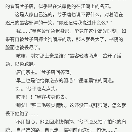
的看着兮子唐，似乎是在炫耀他的在江湖上的名声。
这是人家自己选的，兮子唐也说不得什么，对着近在
迟尺的墨客邪魅的一笑，“你还记得我说过什么么？”
“我……”墨客紧忙急退身形，毕竟在这个高光时刻，如
果有再被兮子唐摔个狗啃屎的话，那人就丢大了，书院的
脸面也被丢尽了。
“咳咳，刚才那土豪是谁？”墨客轻咳两声，岔开了话
题，以免尴尬。
“唐门宗主。”兮子唐回答道。
“早上也是他给你送去的羽毛？”墨客震惊的问道。
“对。”兮子唐点点头。
“嗟乎！！”墨客拔身追去。
“师父！”锦二毛顿觉慌乱，这还没正式拜师呢，怎么就
丢下他跑了……
“不用担心，他会回来找你的。”兮子唐又拍了拍他的肩
膀，“自己选的路，自己走，临别前再送你一句话……”