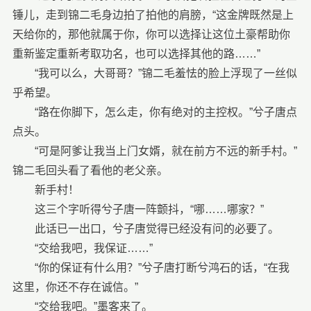
锤儿，走到锦二毛身边拍了拍他的肩膀，“这金牌既然是上
天给你的，那他就属于你，你可以选择让这位土豪帮助你
重新鉴定重新考取功名，也可以选择其他的路……”
“我可以么，大哥哥？”锦二毛羞怯的脸上浮现了一丝似
乎希望。
“路在你脚下，怎么走，你有绝对的主控权。”兮子唐点
点头。
“可是阿爹让我当上门女婿，就在前方不远的新手村。”
锦二毛回头看了看他的老父亲。
新手村！
这三个字听得兮子唐一阵颤抖，“哪……哪家？”
此话已一出口，兮子唐觉得已经没有问的必要了。
“交给我吧，我保证……”
“你的保证有什么用？”兮子唐打断兮鸿石的话，“在我
这里，你还不存在诚信。”
“交给我吧。”墨客来了。