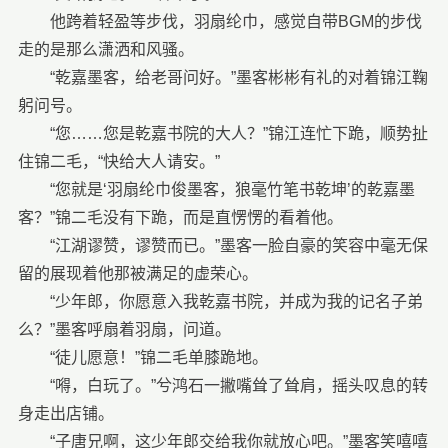
他跨着轻盈等步伐，羽扇纶巾，感觉自带BGM的步伐
走的是那么潇洒和风骚。
“乾嘉墨客，给老哥问好。”墨客彬彬有礼的对着锦江鞠
躬问号。
“您……您是乾嘉书院的大人？”锦江连忙下跪，顺势扯
住锦二毛，“快给大人请安。”
“您就是‘羽扇纶巾俊墨客，狼毫竹笔书乾坤’的乾嘉墨
客？”锦二毛没有下跪，而是直愣愣的看着他。
“江湖谬赞，谬赞而已。”墨客一脸自豪的笑容中毫无保
留的展现着他那被满足的虚荣心。
“少年郎，你愿意入我乾嘉书院，并成为我的记名子弟
么？”墨客呼扇着羽扇，问道。
“徒儿愿意！”锦二毛单膝跪地。
“嘚，白玩了。”兮鸿石一撇嘴耸了耸肩，摇头叹息的转
身走出店铺。
“子唐兄啊，这少年郎交给我你就放心吧。”墨客笑嘻嘻