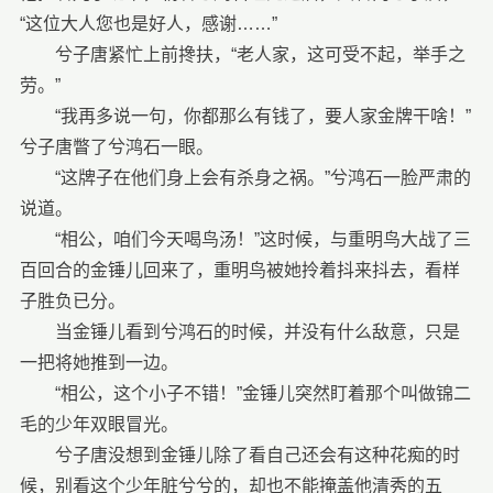
“这位大人您也是好人，感谢……”
兮子唐紧忙上前搀扶，“老人家，这可受不起，举手之
劳。”
“我再多说一句，你都那么有钱了，要人家金牌干啥！”
兮子唐瞥了兮鸿石一眼。
“这牌子在他们身上会有杀身之祸。”兮鸿石一脸严肃的
说道。
“相公，咱们今天喝鸟汤！”这时候，与重明鸟大战了三
百回合的金锤儿回来了，重明鸟被她拎着抖来抖去，看样
子胜负已分。
当金锤儿看到兮鸿石的时候，并没有什么敌意，只是
一把将她推到一边。
“相公，这个小子不错！”金锤儿突然盯着那个叫做锦二
毛的少年双眼冒光。
兮子唐没想到金锤儿除了看自己还会有这种花痴的时
候，别看这个少年脏兮兮的，却也不能掩盖他清秀的五