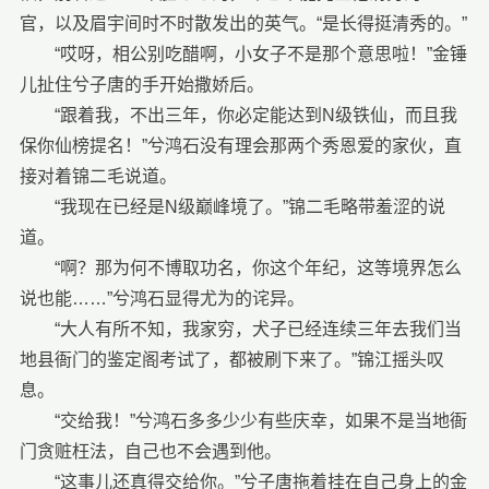
官，以及眉宇间时不时散发出的英气。“是长得挺清秀的。”
“哎呀，相公别吃醋啊，小女子不是那个意思啦！”金锤
儿扯住兮子唐的手开始撒娇后。
“跟着我，不出三年，你必定能达到N级铁仙，而且我
保你仙榜提名！”兮鸿石没有理会那两个秀恩爱的家伙，直
接对着锦二毛说道。
“我现在已经是N级巅峰境了。”锦二毛略带羞涩的说
道。
“啊？那为何不博取功名，你这个年纪，这等境界怎么
说也能……”兮鸿石显得尤为的诧异。
“大人有所不知，我家穷，犬子已经连续三年去我们当
地县衙门的鉴定阁考试了，都被刷下来了。”锦江摇头叹
息。
“交给我！”兮鸿石多多少少有些庆幸，如果不是当地衙
门贪赃枉法，自己也不会遇到他。
“这事儿还真得交给你。”兮子唐拖着挂在自己身上的金