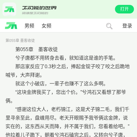
打开
男频
女频
登录
第055章 墨客收徒
第055章 墨客收徒
兮子唐都不用转身去看，就知道这是谁的手笔。
那店家反应了0.3秒之后，捧起金锭子咬了咬之后跪地
喊爷，大声拜谢。
就这个小破店，一辈子也赚不了这么多啊。
“这块金牌我买了，您出个价。”兮鸿石又看想了那爷
俩。
“感谢这位大人，老朽锦江，这是犬子锦二毛，我们千
里寻亲至此，盘缠用尽。老天开眼赐予我爷俩这金牌，说
实在的，这东西从天而降，并不属于我们，您看着给吧。”
他拉着儿子跪下，朝着兮鸿石磕完之后，又转向兮子唐，