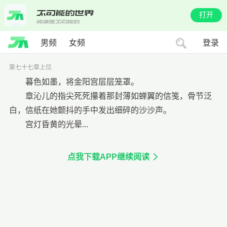
打开
男频
女频
登录
第七十七章上位
暮色如墨，将金阳宫层层笼罩。
章沁儿的指尖死死攥着那封薄如蝉翼的信笺，骨节泛
白，信纸在她颤抖的手中发出细碎的沙沙声。
宫灯昏黄的光晕...
点我下载APP继续阅读