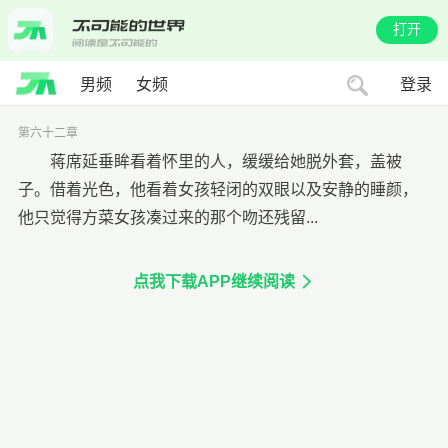
打开
男频
女频
登录
第六十二章
蒋席延垂眸看着怀里的人，缓缓给她脱外套，盖被
子。借着光色，他看着女孩轻闭的双眼以及安静的睡颜，
他只觉得方菜女孩凑过来的那个吻还残留...
点我下载APP继续阅读