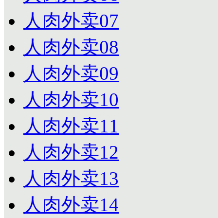
人肉外卖07
人肉外卖08
人肉外卖09
人肉外卖10
人肉外卖11
人肉外卖12
人肉外卖13
人肉外卖14