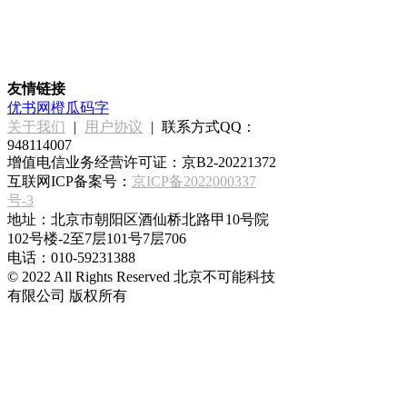
友情链接
优书网
橙瓜码字
关于我们
|
用户协议
|
联系方式QQ：
948114007
增值电信业务经营许可证：京B2-20221372
互联网ICP备案号：
京ICP备2022000337
号-3
地址：北京市朝阳区酒仙桥北路甲10号院
102号楼-2至7层101号7层706
电话：010-59231388
© 2022 All Rights Reserved 北京不可能科技
有限公司 版权所有