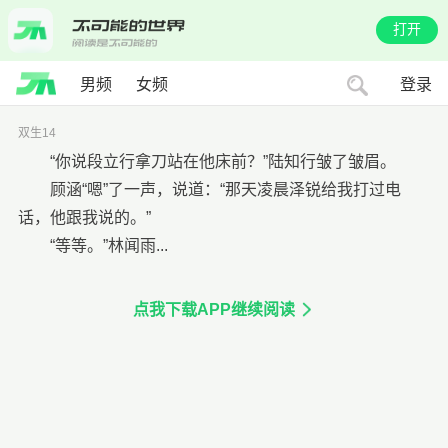
打开
男频
女频
登录
双生14
“你说段立行拿刀站在他床前？”陆知行皱了皱眉。
顾涵“嗯”了一声，说道：“那天凌晨泽锐给我打过电
话，他跟我说的。”
“等等。”林闻雨...
点我下载APP继续阅读