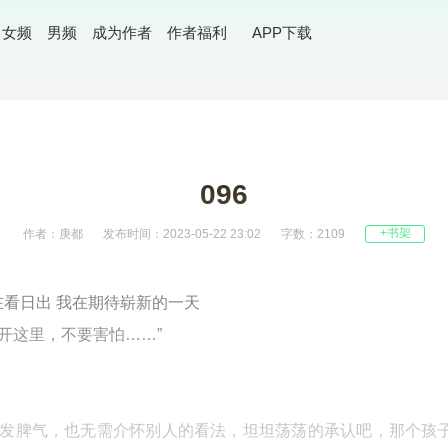
女频
男频
成为作者
作者福利
APP下载
096
+书架
作者：庚都
发布时间：2023-05-22 23:02
字数：2109
我在看日出 我在期待崭新的一天
开这里，不要害怕……”
自发脾气，也无需介怀别人的看法，坦坦荡荡的承认吧，那个孩