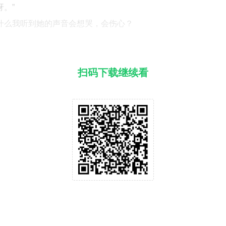
。”
什么我听到她的声音会想哭，会伤心？
扫码下载继续看